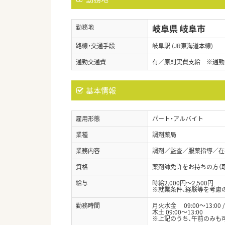
岐阜県 岐阜市
勤務地
路線・交通手段
岐阜駅 (JR東海道本線)
通勤交通費
有／原則実費支給 ※通勤
基本情報
雇用形態
パート・アルバイト
業種
調剤薬局
業務内容
調剤／監査／服薬指導／在宅
資格
薬剤師免許をお持ちの方（
給与
時給2,000円～2,500円
※就業条件、経験等を考慮
勤務時間
月火水金 09:00～13:00 / 
木土 09:00～13:00
※上記のうち、午前のみも