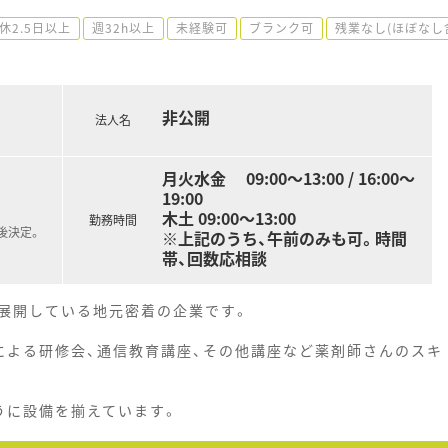
休2.5日以上
週32h以上
未経験可
ブランク可
残業なし(ほぼなし
非公開
法人名
月火水金 09:00～13:00 / 16:00～
19:00
木土 09:00～13:00
勤務時間
後決定。
※上記のうち、午前のみも可。時間
帯、回数応相談
展開している地元密着の企業です。
による研修会、通信教育講座、その他講座など薬剤師さんのスキ
うに設備を揃えています。