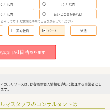
1ヶ月以内
3ヶ月以内
パ
6ヶ月以内
良いところがあれば
希
をお考えの方は、就業開始時期の目安を選択してください
契約社員
パート
派遣
就
1箇所
必須項目が
あります
就業
ディカルリソースは、お客様の個人情報を適切に管理する事業者とし
ます。
調
ァルマスタッフのコンサルタントは