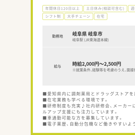
年間休日120日以上
土日休み(相談可含む)
週
シフト制
大手チェーン
在宅
岐阜県 岐阜市
勤務地
岐阜駅 (JR東海道本線)
時給2,000円～2,500円
給与
※就業条件、経験等を考慮のうえ、面接
■愛知県内に調剤薬局とドラッグストアを
■在宅業務も学べる環境です。
■研修制度も充実♪社内研修会、メーカー
ルアップ支援にも注力しています。
■車通勤可能な方を募集しています。
■電子薬歴、自動分包機など働きやすいよ