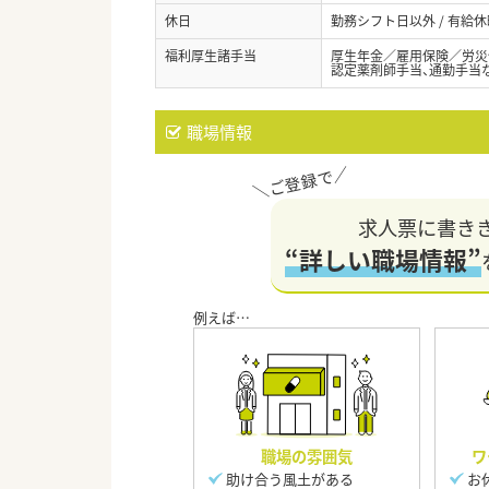
休日
勤務シフト日以外 / 有給
福利厚生諸手当
厚生年金／雇用保険／労災
認定薬剤師手当、通勤手当
職場情報
求人票に書き
“詳しい職場情報”
職場の雰囲気
ワ
助け合う風土がある
お