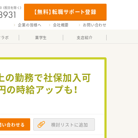
00
（祝日を除く）
【無料】転職サポート登録
企業の皆様へ
会社概要
お問い合わせ
マラボ
薬学生
支店紹介
以上の勤務で社保加入可
0円の時給アップも！
問い合わせる
検討リストに追加