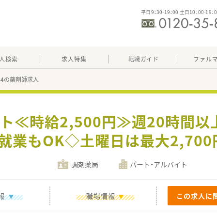
平日9：30-19：00 土日10：00-19：
人検索
求人特集
転職ガイド
ファル
844の薬剤師求人
ート≪時給2,500円≫週20時間
業もOK◇土曜日は最大2,70
調剤薬局
パート・アルバイト
報
職場情報
この求人に