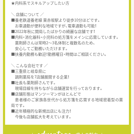
★内科系でスキルアップしたい方
＼ 店舗について ／
■養老鉄道養老線 東赤坂駅より徒歩10分ほどです。
お車通勤が便利な地域ですが、電車通勤も可能！
■2022年秋に開局したばかりの綺麗な店舗です！
■内科・消化器科・小児科の処方箋をメインに応需しています。
薬剤師さんは常時2～3名体制と複数名のため、
安心してご勤務いただけます。
■扶養内勤務も歓迎！勤務曜日・時間はご相談ください。
＼ こんな会社です ／
■三重県と岐阜県に
調剤薬局を7店舗展開する企業！
■社長も薬剤師さんです。
現場目線を持ちながら店舗運営を行っております。
■店舗形態はマンツーマンがほとんどで
患者様のご家族各世代から処方箋を応需する地域密着型の薬
局です。
■近年積極的な新規出店にも注力！
今後も店舗拡大を考えています。