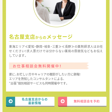
名古屋支店
メッセージ
からの
東海エリア≪愛知・静岡・岐阜・三重≫≪長野≫の薬剤師求人はお任
せください！求人票だけでは分からない薬局の雰囲気などもお伝え
しています。
お仕事相談会無料開催中！
更に、お忙しい方やキャリアの棚卸がしたい方に朗報!
エリアを熟知したコンサルタントによる、
“出張”個別相談サービスも同時開催中です。
名古屋支店からの
無料相談会を予約
最新情報