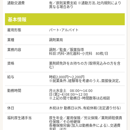
通勤交通費
有／原則実費支給 ※通勤方法、社内規則により
異なる場合あり
基本情報
雇用形態
パート・アルバイト
業種
調剤薬局
業務内容
調剤／監査／服薬指導
科目：内科・消化器科・小児科 80枚/日
資格
薬剤師免許をお持ちの方（取得見込みの方を含
む）
給与
時給2,000円～2,200円
※就業条件、経験等を考慮のうえ、面接後決定。
勤務時間
月火水金土 08：00～14：00
日（第2・4）08：00～12：00
※上記の間で勤務日・時間数等は応相談
休日
木祝ほか 勤務日以外、有給休暇（法定通り付与）
福利厚生諸手当
厚生年金／雇用保険／労災保険／薬剤師賠償責
任保険／その他健保
各種保険完備（加入は勤務条件による）、交通費
支給 ほか