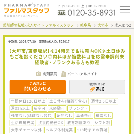
平日9：30-19：00 土日10：00-19：00
薬剤師の転職・求人サイト ファルマスタッフ
岐阜県
大垣市
求人ID：52
更新日：
2026/07/30
薬剤師求人ID：
522017
【大垣市/東赤坂駅】≪14時まで＆扶養内OK≫土日休み
もご相談ください◎内科ほか複数科目を応需●調剤未
経験者・ブランクある方も歓迎
調剤薬局
パート・アルバイト
この求人に
検討リストに
問い合わせる
追加
年間休日120日以上
土日休み(相談可含む)
週休2.5日以上
週32h以上
新卒可
未経験可
ブランク可
残業なし(ほぼなし含む)
転勤なし
車通勤可
積雪なし
生活環境充実
扶養内勤務OK
教育制度あり
シフト制
大手チェーン以外
ヘルプ体制充実
~18時までの職場