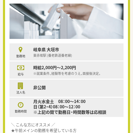
岐阜県 大垣市
東赤坂駅 (養老鉄道養老線)
勤務地
時給2,000円～2,200円
※就業条件、経験等を考慮のうえ、面接後決定。
給与
非公開
法人名
月火水金土 08：00～14：00
日（第2・4）08：00～12：00
勤務時間
※上記の間で勤務日・時間数等は応相談
＼ こんな方にオススメ ／
★午前メインの勤務を希望している方