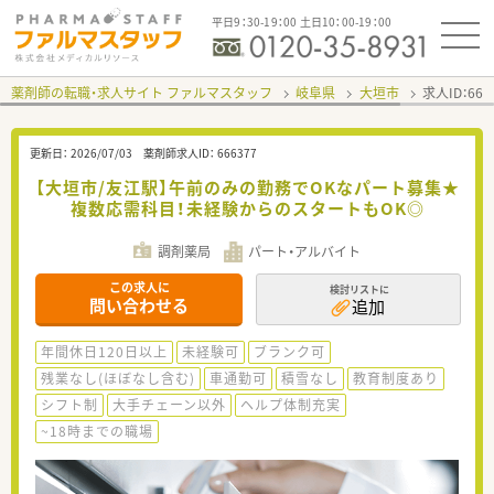
平日9：30-19：00 土日10：00-19：00
薬剤師の転職・求人サイト ファルマスタッフ
岐阜県
大垣市
求人ID：66
更新日：
2026/07/03
薬剤師求人ID：
666377
【大垣市/友江駅】午前のみの勤務でOKなパート募集★
複数応需科目！未経験からのスタートもOK◎
調剤薬局
パート・アルバイト
この求人に
検討リストに
問い合わせる
追加
年間休日120日以上
未経験可
ブランク可
残業なし(ほぼなし含む)
車通勤可
積雪なし
教育制度あり
シフト制
大手チェーン以外
ヘルプ体制充実
~18時までの職場