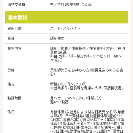
通勤交通費
有／全額（就業規則による）
基本情報
雇用形態
パート・アルバイト
業種
調剤薬局
業務内容
調剤／監査／服薬指導／在宅業務（居宅）／在宅
業務（施設）
科目：外科・内科・整形外科・リハビリ科 60～
70枚/日
資格
薬剤師免許をお持ちの方（取得見込みの方を含
む）
給与
時給2,000円～2,400円
※就業条件、経験等を考慮のうえ、面接後決定。
勤務時間
月～土 8：45～12：45（休憩0分）
週4～5勤務
休日
有給休暇（入社月により付与日数異なる/次年度
以降4月1日一斉付与）/産前産後休暇（産前6～
14週間、産後8週間）/育児休暇（1～2年間）/介護
休暇（介護休暇5～10日間・介護休業93日間）/慶
弔休暇（結婚5日間・出産2日間※配偶者・弔事1
～7日間）/転勤休暇（転勤２～5日間）/年間休日