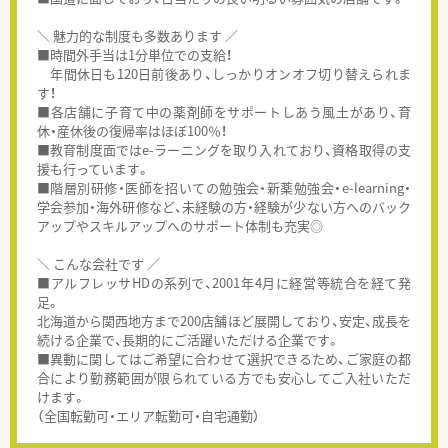
＼ 魅力的な制度も多数あります ／
■時間外手当は1分単位での支給！
年間休日も120日前後あり、しっかりオンオフ切り替えられま
す！
■各店舗に子育て中の薬剤師をサポートしあう風土があり、育
休・産休後の復帰率はほぼ100％！
■教育制度面ではe-ラーニングを取り入れており、資格取得の支
援も行っています。
■階層別研修・医師を招いての勉強会・新薬勉強会・e-learning・
学会参加・海外研修など、未経験の方・経験が少ない方へのバック
アップやスキルアップへのサポート体制も充実◎
＼ こんな会社です ／
■アルフレッサHDの系列で、2001年4月に経営等統合を経て発
足。
北海道から関西地方まで200店舗ほど展開しており、安定、成長を
続ける企業で、長期的にご活躍いただける企業です。
■異動に関してはご希望に合わせて選択できるため、ご家庭の都
合により勤務範囲が限られている方でも安心してご入社いただ
けます。
（全国転勤可・エリア転勤可・自宅通勤）