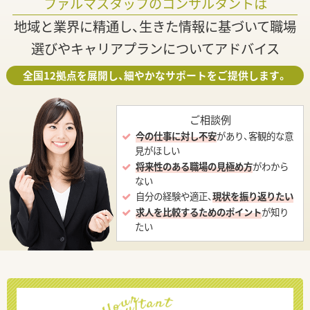
ファルマスタッフのコンサルタントは
地域と業界に精通し、生きた情報に基づいて職場
選びやキャリアプランについてアドバイス
全国12拠点を展開し、細やかなサポートをご提供します。
ご相談例
今の仕事に対し不安
があり、客観的な意
見がほしい
将来性のある職場の見極め方
がわから
ない
自分の経験や適正、
現状を振り返りたい
求人を比較するためのポイント
が知り
たい