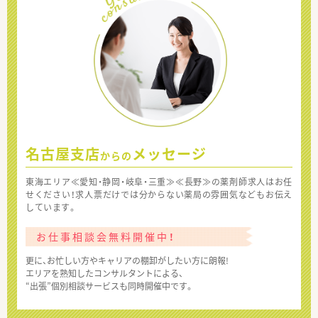
名古屋支店
メッセージ
からの
東海エリア≪愛知・静岡・岐阜・三重≫≪長野≫の薬剤師求人はお任
せください！求人票だけでは分からない薬局の雰囲気などもお伝え
しています。
お仕事相談会無料開催中！
更に、お忙しい方やキャリアの棚卸がしたい方に朗報!
エリアを熟知したコンサルタントによる、
“出張”個別相談サービスも同時開催中です。