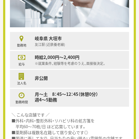
岐阜県 大垣市
友江駅 (近鉄養老線)
勤務地
時給2,000円～2,400円
※就業条件、経験等を考慮のうえ、面接後決定。
給与
非公開
法人名
月～土 8：45～12：45（休憩0分）
週4～5勤務
勤務時間
＼ こんな店舗です ／
■外科・内科・整形外科・リハビリ科の処方箋を
平均60～70枚/日 ほど応需しています。
■薬剤師は複数名在籍して居り安心です◎
■国道に面しており、日当たりの良い明るい雰囲気の店舗です。