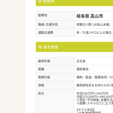
勤務地
岐阜県 高山市
勤務地
路線・交通手段
飛騨古川駅 (JR高山本線)
通勤交通費
有／片道2キロ以上の場合
基本情報
雇用形態
正社員
業種
調剤薬局
業務内容
調剤／監査／服薬指導／O
資格
薬剤師免許をお持ちの方（
給与
年収530万円～650万円
月給375,000円～446,000
※想定・平均残業、各種手
※経験・スキルなどにより
【モデル年収】
・38歳/勤務薬剤師