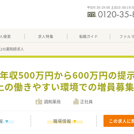
平日9：30-19：00 土日10：00-19：
人検索
求人特集
転職ガイド
ファル
942の薬剤師求人
年収500万円から600万円の提
上の働きやすい環境での増員募集
調剤薬局
正社員
報
職場情報
この求人に