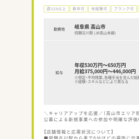
週32h以上
新卒可
未経験可
ブランク可
岐阜県 高山市
勤務地
飛騨古川駅 (JR高山本線)
年収530万円～650万円
月給375,000円～446,000円
給与
※想定・平均残業、各種手当を含んだ総
※経験・スキルなどにより異なる
＼キャリアアップを応援／（高山市エリア
公募による新規事業への参加や明確な評価
【店舗情報と応需状況について】
■飛騨古川駅から車で6分ほどの場所に位