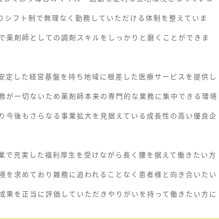
おりシフト制で無理なく勤務していただける体制を整えていま
で薬剤師としての調剤スキルをしっかりと磨くことができま
安定した経営基盤を持ち地域に根差した医療サービスを提供し
務が一切ないため薬剤師本来の専門的な業務に集中できる環境
り今後もさらなる事業拡大を見据えている成長性の高い優良企
業で充実した福利厚生を受けながら長く腰を据えて働きたい方
境を求めており雑務に追われることなく患者様と向き合いたい
成果を正当に評価していただきやりがいを持って働きたい方に