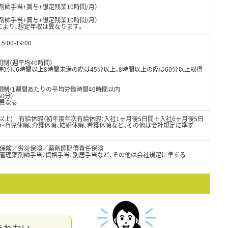
剤師手当+賞与+想定残業10時間/月）
剤師手当+賞与+想定残業10時間/月）
により、想定年収は異なります。
:00-19:00
制（週平均40時間）
0分、6時間以上8時間未満の際は45分以上、8時間以上の際は60分以上取得
間制/1週間あたりの平均労働時間40時間以内
0分）
異なる
日以上) 有給休暇（初年度年次有給休暇：入社1ヶ月後5日間＋入社6ヶ月後5日
出産・育児休暇、介護休暇、結婚休暇、看護休暇など、その他は会社規定に準ず
保険／労災保険／薬剤師賠償責任保険
、管理薬剤師手当、資格手当、別居手当など、その他は会社規定に準ずる