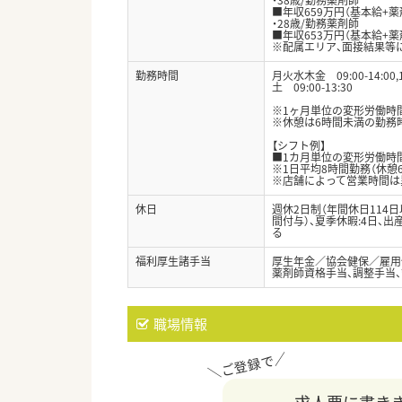
■年収659万円（基本給+薬
・28歳/勤務薬剤師
■年収653万円（基本給+薬
※配属エリア、面接結果等
勤務時間
月火水木金 09:00-14:00,15
土 09:00-13:30
※1ヶ月単位の変形労働時間
※休憩は6時間未満の勤務時
【シフト例】
■1カ月単位の変形労働時
※1日平均8時間勤務（休憩6
※店舗によって営業時間は
休日
週休2日制（年間休日114
間付与）、夏季休暇:4日、
る
福利厚生諸手当
厚生年金／協会健保／雇用
薬剤師資格手当、調整手当
職場情報