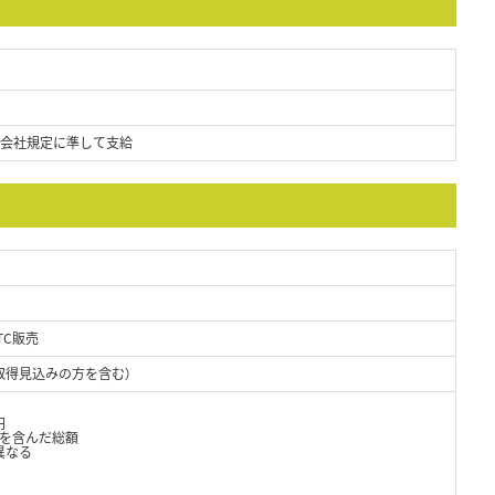
、会社規定に準して支給
TC販売
取得見込みの方を含む）
円
当を含んだ総額
異なる