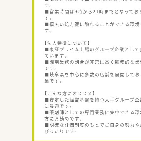
す。
■営業時間は9時から21時までとなって
す。
■幅広い処方箋に触れることができる環境
す。
【法人特徴について】
■東証プライム上場のグループ企業として
ています。
■調剤業務の割合が非常に高く雑務的な業
です。
■岐阜県を中心に多数の店舗を展開してお
業です。
【こんな方にオススメ】
■安定した経営基盤を持つ大手グループ企
に最適です。
■薬剤師としての専門業務に集中できる環
方にお勧めです。
■明確な評価制度のもとでご自身の努力や
ぴったりです。