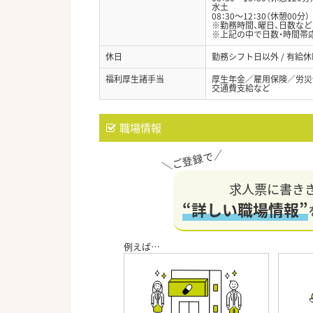
水土
08：30～12：30（休憩00分）
※勤務時間、曜日、日数な
※上記の中で日数・時間帯
休日
勤務シフト日以外 / 有給
福利厚生諸手当
厚生年金／雇用保険／労災
交通費支給など
職場情報
求人票に書き
“詳しい職場情報”