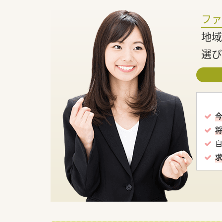
フ
地域
選び