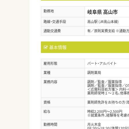
岐阜県 高山市
勤務地
路線・交通手段
高山駅 (JR高山本線)
通勤交通費
有／原則実費支給 ※通勤
基本情報
雇用形態
パート・アルバイト
業種
調剤薬局
業務内容
調剤／監査／服薬指導
調剤／監査／服薬指導／O
＜応需科目処方箋＞ 内科・
薬剤師常時１～２名、他事
資格
薬剤師免許をお持ちの方（
給与
時給2,200円～2,500円
※就業条件、経験等を考慮
勤務時間
月火木金
08：30～18：30（休憩120分