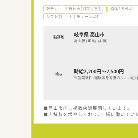
駅チカ
土日休み(相談可含む)
週休2.5日以上
シフト制
大手チェーン以外
岐阜県 高山市
勤務地
高山駅 (JR高山本線)
時給2,200円～2,500円
給与
※就業条件、経験等を考慮のうえ、面接
■高山市内に複数店舗展開しています。
■店舗数を増やしており、一緒に働いてい