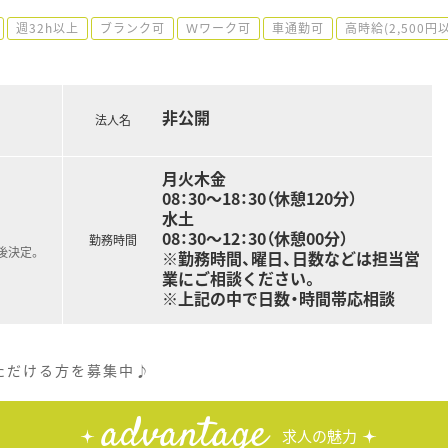
週32h以上
ブランク可
Ｗワーク可
車通勤可
高時給(2,500円
非公開
法人名
月火木金
08：30～18：30（休憩120分）
水土
08：30～12：30（休憩00分）
勤務時間
後決定。
※勤務時間、曜日、日数などは担当営
業にご相談ください。
※上記の中で日数・時間帯応相談
ただける方を募集中♪
advantage
求人の魅力