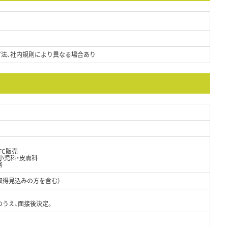
方法、社内規則により異なる場合あり
TC販売
小児科・皮膚科
務
取得見込みの方を含む）
のうえ、面接後決定。
）