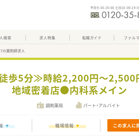
平日9：30-19：00 土日10：00-19：
人検索
求人特集
転職ガイド
ファル
757の薬剤師求人
徒歩5分≫時給2,200円～2,5
地域密着店●内科系メイン
調剤薬局
パート・アルバイト
報
職場情報
この求人に