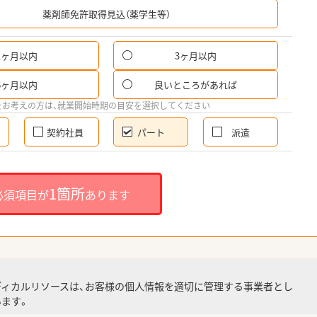
希
薬剤師免許取得見込（薬学生等）
1ヶ月以内
3ヶ月以内
パ
6ヶ月以内
良いところがあれば
希
をお考えの方は、就業開始時期の目安を選択してください
契約社員
パート
派遣
就
1箇所
必須項目が
あります
就業
ディカルリソースは、お客様の個人情報を適切に管理する事業者とし
ます。