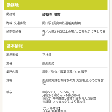
勤務地
勤務地
岐阜県 関市
路線・交通手段
関口駅 (長良川鉄道越美南線)
通勤交通費
有／片道2キロ以上の場合、会社規定に準して支
給
基本情報
雇用形態
正社員
業種
調剤薬局
業務内容
調剤／監査／服薬指導／OTC販売
資格
薬剤師免許をお持ちの方（取得見込みの方を含
む）
給与
年収530万円～650万円
月給342,000円～446,000円
※想定・平均残業、各種手当を含んだ総額
※経験・スキルなどにより異なる
【モデル年収】
・38歳/勤務薬剤師