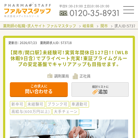
平日9：30-19：00 土日10：00-19：00
薬剤師の転職・求人サイト ファルマスタッフ
岐阜県
関市
求人ID：573
更新日：
2026/07/23
薬剤師求人ID：
573718
【関市/関口駅】未経験可！実質年間休日127日！！（WLB
休暇9日含）でプライベート充実！東証プライムグルー
プの安定基盤でキャリアアップも目指せます。
調剤薬局
正社員
この求人に
検討リストに
問い合わせる
追加
新卒可
未経験可
ブランク可
車通勤可
高給与(600万円以上)
大手チェーン