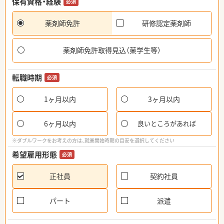
保有資格・経験
必須
薬剤師免許
研修認定薬剤師
薬剤師免許取得見込（薬学生等）
転職時期
必須
1ヶ月以内
3ヶ月以内
6ヶ月以内
良いところがあれば
※ダブルワークをお考えの方は、就業開始時期の目安を選択してください
希望雇用形態
必須
正社員
契約社員
パート
派遣