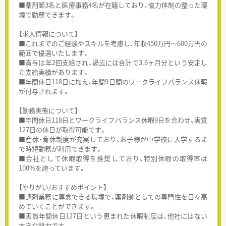
■薬剤師3名と医療事務4名が在籍しており、協力体制の整った環
境で勤務できます。
【求人情報について】
■これまでのご経験やスキルを考慮し、年収450万円～600万円の
範囲で優遇いたします。
■賞与は年2回支給され、過去には合計で3.6ヶ月分という安定し
た支給実績があります。
■年間休日118日に加え、年間9日間のワークライフバランス休暇
が付与されます。
【勤務実態について】
■年間休日118日とワークライフバランス休暇9日を合わせ、実質
127日の休日が取得可能です。
■産休・育休制度が充実しており、お子様が中学校に入学するま
で時短勤務が利用できます。
■会社として休暇取得を推奨しており、特別休暇の取得率は
100%を誇っています。
【やりがい/おすすめポイント】
■調剤業務に専念できる環境で、薬剤師としての専門性を日々高
めていくことができます。
■実質年間休日127日という恵まれた休暇制度は、他社にはない
大きな魅力です。