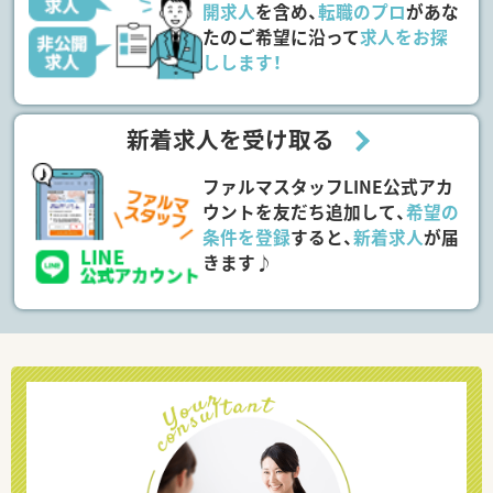
開求人
を含め、
転職のプロ
があな
たのご希望に沿って
求人をお探
しします！
新着求人を受け取る
ファルマスタッフLINE公式アカ
ウントを友だち追加して、
希望の
条件を登録
すると、
新着求人
が届
きます♪