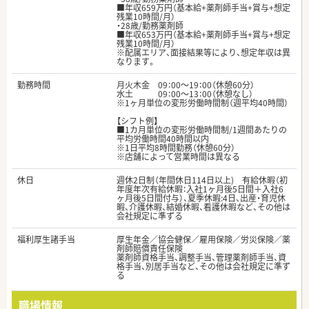
■年収659万円（基本給+薬剤師手当+賞与+想定
残業10時間/月）
・28歳/勤務薬剤師
■年収653万円（基本給+薬剤師手当+賞与+想定
残業10時間/月）
※配属エリア、面接結果等により、想定年収は異
なります。
勤務時間
月火木金 09：00～19：00（休憩60分）
水土 09：00～13：00（休憩なし）
※1ヶ月単位の変形労働時間制（週平均40時間）
【シフト例】
■1カ月単位の変形労働時間制/1週間あたりの
平均労働時間40時間以内
※1日平均8時間勤務（休憩60分）
※店舗によって営業時間は異なる
休日
週休2日制（年間休日114日以上) 有給休暇（初
年度年次有給休暇：入社1ヶ月後5日間＋入社6
ヶ月後5日間付与）、夏季休暇:4日、出産・育児休
暇、介護休暇、結婚休暇、看護休暇など、その他は
会社規定に準ずる
福利厚生諸手当
厚生年金／協会健保／雇用保険／労災保険／薬
剤師賠償責任保険
薬剤師資格手当、調整手当、管理薬剤師手当、資
格手当、別居手当など、その他は会社規定に準ず
る
職場情報