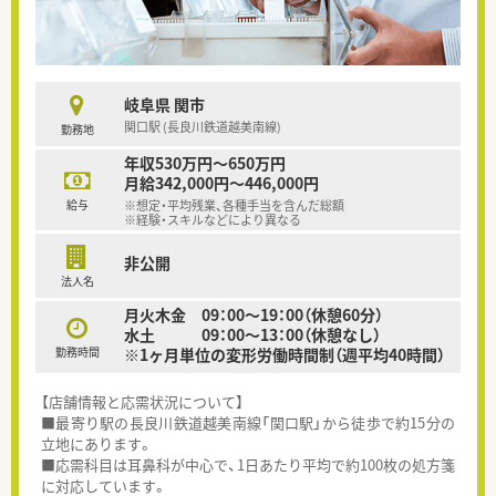
岐阜県 関市
関口駅 (長良川鉄道越美南線)
勤務地
年収530万円～650万円
月給342,000円～446,000円
給与
※想定・平均残業、各種手当を含んだ総額
※経験・スキルなどにより異なる
非公開
法人名
月火木金 09：00～19：00（休憩60分）
水土 09：00～13：00（休憩なし）
勤務時間
※1ヶ月単位の変形労働時間制（週平均40時間）
【店舗情報と応需状況について】
■最寄り駅の長良川鉄道越美南線「関口駅」から徒歩で約15分の
立地にあります。
■応需科目は耳鼻科が中心で、1日あたり平均で約100枚の処方箋
に対応しています。