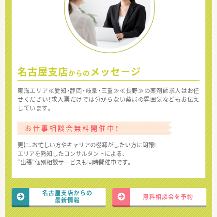
名古屋支店
メッセージ
からの
東海エリア≪愛知・静岡・岐阜・三重≫≪長野≫の薬剤師求人はお任
せください！求人票だけでは分からない薬局の雰囲気などもお伝え
しています。
お仕事相談会無料開催中！
更に、お忙しい方やキャリアの棚卸がしたい方に朗報!
エリアを熟知したコンサルタントによる、
“出張”個別相談サービスも同時開催中です。
名古屋支店からの
無料相談会を予約
最新情報