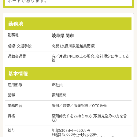
ポートがあります。
勤務地
勤務地
岐阜県 関市
路線・交通手段
関駅 (長良川鉄道越美南線)
通勤交通費
有／片道2キロ以上の場合、会社規定に準して支
給
基本情報
雇用形態
正社員
業種
調剤薬局
業務内容
調剤／監査／服薬指導／OTC販売
資格
薬剤師免許をお持ちの方（取得見込みの方を含
む）
給与
年収530万円～650万円
月給375,000円～446,000円