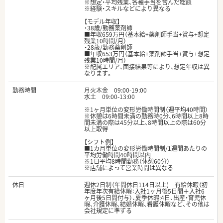
※想定・平均残業、各種手当を含んだ総額
※経験・スキルなどにより異なる
【モデル年収】
・38歳/勤務薬剤師
■年収659万円（基本給+薬剤師手当+賞与+想定
残業10時間/月）
・28歳/勤務薬剤師
■年収653万円（基本給+薬剤師手当+賞与+想定
残業10時間/月）
※配属エリア、面接結果等により、想定年収は異
なります。
勤務時間
月火木金 09:00-19:00
水土 09:00-13:00
※1ヶ月単位の変形労働時間制（週平均40時間）
※休憩は6時間未満の勤務時0分、6時間以上8時
間未満の際は45分以上、8時間以上の際は60分
以上取得
【シフト例】
■1カ月単位の変形労働時間制/1週間あたりの
平均労働時間40時間以内
※1日平均8時間勤務（休憩60分）
※店舗によって営業時間は異なる
休日
週休2日制（年間休日114日以上) 有給休暇（初
年度年次有給休暇：入社1ヶ月後5日間＋入社6
ヶ月後5日間付与）、夏季休暇:4日、出産・育児休
暇、介護休暇、結婚休暇、看護休暇など、その他は
会社規定に準ずる