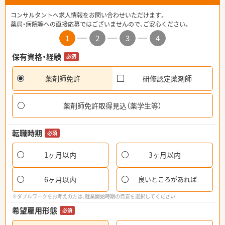
コンサルタントへ求人情報をお問い合わせいただけます。
薬局・病院等への直接応募ではございませんので、ご安心ください。
1
2
3
4
保有資格・経験
必須
薬剤師免許
研修認定薬剤師
薬剤師免許取得見込（薬学生等）
転職時期
必須
1ヶ月以内
3ヶ月以内
6ヶ月以内
良いところがあれば
※ダブルワークをお考えの方は、就業開始時期の目安を選択してください
希望雇用形態
必須