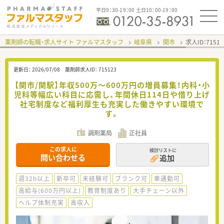
平日9：30-19：00 土日10：00-19：00
薬剤師の転職・求人サイト ファルマスタッフ
岐阜県
関市
求人ID：715
更新日：
2026/07/08
薬剤師求人ID：
715123
【関市/関駅】年収500万～600万円の増員募集！内科・小
児科等幅広い科目に応需し、年間休日114日や借り上げ
社宅制度など福利厚生も充実した働きやすい環境で
す。
調剤薬局
正社員
この求人に
検討リストに
問い合わせる
追加
週32h以上
新卒可
未経験可
ブランク可
車通勤可
高給与(600万円以上)
教育制度あり
大手チェーン以外
ヘルプ体制充実
高収入