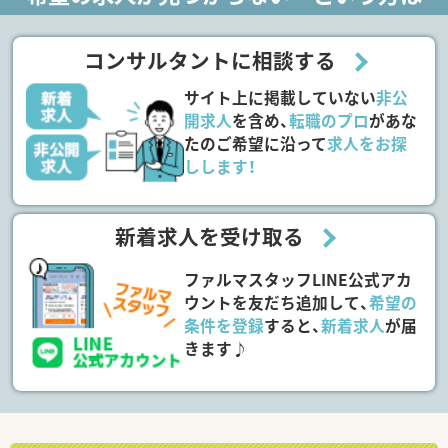
コンサルタントに相談する
サイト上に掲載していない
非公
開求人
を含め、
転職のプロ
があな
たのご希望に沿って
求人をお探
しします！
新着求人を受け取る
ファルマスタッフLINE公式アカ
ウントを友だち追加して、
希望の
条件を登録
すると、
新着求人
が届
きます♪