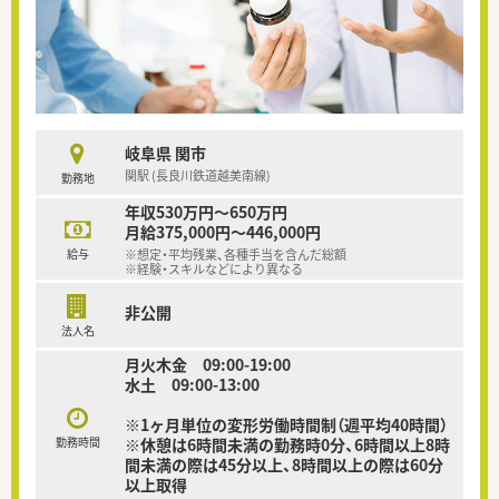
岐阜県 関市
関駅 (長良川鉄道越美南線)
勤務地
年収530万円～650万円
月給375,000円～446,000円
給与
※想定・平均残業、各種手当を含んだ総額
※経験・スキルなどにより異なる
非公開
法人名
月火木金 09:00-19:00
水土 09:00-13:00
※1ヶ月単位の変形労働時間制（週平均40時間）
勤務時間
※休憩は6時間未満の勤務時0分、6時間以上8時
間未満の際は45分以上、8時間以上の際は60分
以上取得