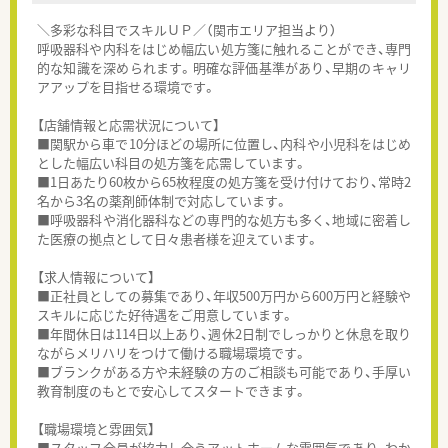
＼多彩な科目でスキルＵＰ／（関市エリア担当より）
呼吸器科や内科をはじめ幅広い処方箋に触れることができ、専門
的な知識を深められます。明確な評価基準があり、早期のキャリ
アアップを目指せる環境です。
【店舗情報と応需状況について】
■関駅から車で10分ほどの場所に位置し、内科や小児科をはじめ
とした幅広い科目の処方箋を応需しています。
■1日あたり60枚から65枚程度の処方箋を受け付けており、常時2
名から3名の薬剤師体制で対応しています。
■呼吸器科や消化器科などの専門的な処方も多く、地域に密着し
た医療の拠点として日々患者様を迎えています。
【求人情報について】
■正社員としての募集であり、年収500万円から600万円と経験や
スキルに応じた好待遇をご用意しています。
■年間休日は114日以上あり、週休2日制でしっかりと休息を取り
ながらメリハリをつけて働ける職場環境です。
■ブランクがある方や未経験の方のご相談も可能であり、手厚い
教育制度のもとで安心してスタートできます。
【職場環境と雰囲気】
■スタッフ全員が協力し合うアットホームな雰囲気であり、わか