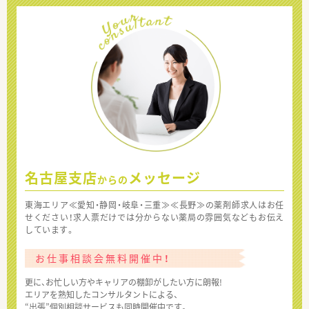
名古屋支店
メッセージ
からの
東海エリア≪愛知・静岡・岐阜・三重≫≪長野≫の薬剤師求人はお任
せください！求人票だけでは分からない薬局の雰囲気などもお伝え
しています。
お仕事相談会無料開催中！
更に、お忙しい方やキャリアの棚卸がしたい方に朗報!
エリアを熟知したコンサルタントによる、
“出張”個別相談サービスも同時開催中です。