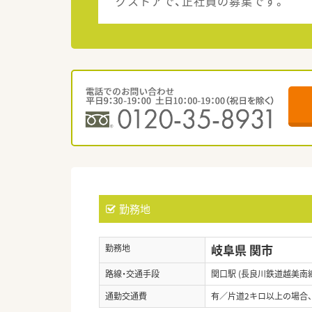
グストアで、正社員の募集です。
勤務地
岐阜県 関市
勤務地
路線・交通手段
関口駅 (長良川鉄道越美南線
通勤交通費
有／片道2キロ以上の場合