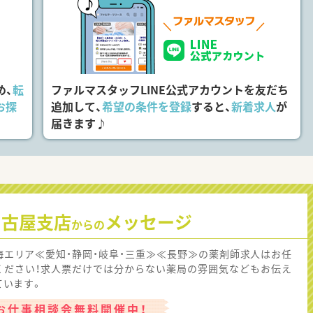
め、
転
ファルマスタッフLINE公式アカウントを友だち
お探
追加して、
希望の条件を登録
すると、
新着求人
が
届きます♪
名古屋支店
メッセージ
からの
海エリア≪愛知・静岡・岐阜・三重≫≪長野≫の薬剤師求人はお任
ください！求人票だけでは分からない薬局の雰囲気などもお伝え
ています。
お仕事相談会無料開催中！