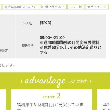
高給与(600万円以上)
寮・借上社宅あり
シフト制
大手チェーン
非公開
法人名
09:00～21：00
※週40時間勤務の月間変形労働制
勤務時間
※休憩60分以上、その他法定通りと
後決定。
する
致します。
advantage
求人の魅力
福利厚生や休暇制度が充実していま
年