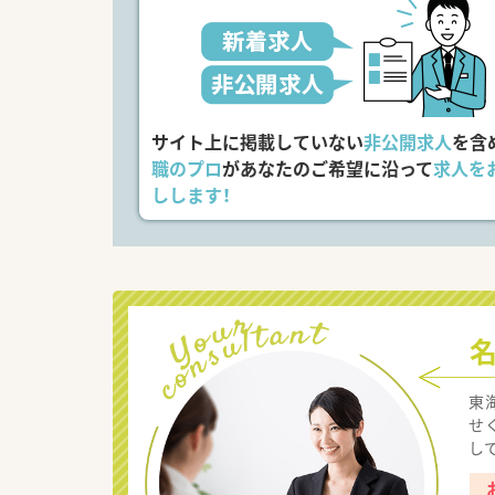
サイト上に掲載していない
非公開求人
を含
職のプロ
があなたのご希望に沿って
求人を
しします！
東
せ
し