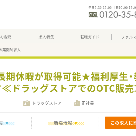
平日9：30-19：00 土日10：00-19：
人検索
求人特集
転職ガイド
ファル
14の薬剤師求人
2回長期休暇が取得可能★福利厚生
す≪ドラッグストアでのOTC販売
ドラッグストア
正社員
報
職場情報
この求人に