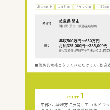
週32h以上
未経験可
ブランク可
車通勤可
岐阜県 関市
勤務地
関口駅 (長良川鉄道越美南線)
年収500万円～650万円
月給325,000円～385,000円
給与
※就業条件、経験等を考慮のうえ、面接
■薬局長候補となっていただける方、歓迎
中部・北陸地方に展開しているドラッ