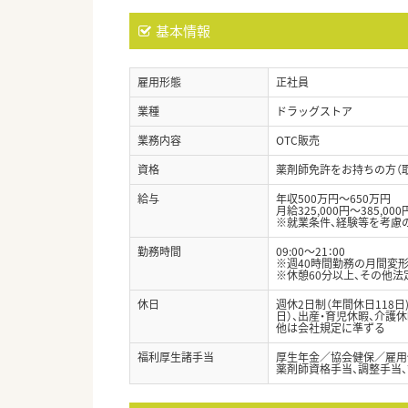
基本情報
雇用形態
正社員
業種
ドラッグストア
業務内容
OTC販売
資格
薬剤師免許をお持ちの方（
給与
年収500万円～650万円
月給325,000円～385,000
※就業条件、経験等を考慮
勤務時間
09:00～21：00
※週40時間勤務の月間変
※休憩60分以上、その他
休日
週休2日制（年間休日118
日）、出産・育児休暇、介護
他は会社規定に準ずる
福利厚生諸手当
厚生年金／協会健保／雇用
薬剤師資格手当、調整手当