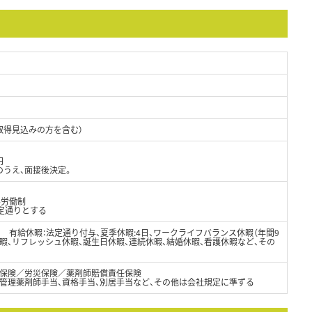
取得見込みの方を含む）
円
のうえ、面接後決定。
形労働制
法定通りとする
日) 有給休暇：法定通り付与、夏季休暇:4日、ワークライフバランス休暇（年間9
休暇、リフレッシュ休暇、誕生日休暇、連続休暇、結婚休暇、看護休暇など、その
保険／労災保険／薬剤師賠償責任保険
、管理薬剤師手当、資格手当、別居手当など、その他は会社規定に準ずる