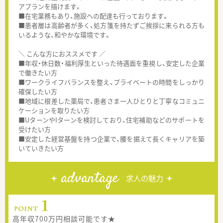
アプランを描けます。
■在宅業務もあり、施設への配達も行っております。
■患者層は高齢者が多く、処方箋を持たずご挨拶に来られる方も
いるような、和やかな環境です。
＼ こんな方におススメです ／
■年収・休日数・福利厚生といった待遇面を重視し、安定した企業
で働きたい方
■ワークライフバランスを整え、プライベートの時間をしっかり
確保したい方
■地域に根差した薬局で、患者さま一人ひとりと丁寧なコミュニ
ケーションを取りたい方
■UターンやIターンを検討しており、住宅補助などのサポートを
受けたい方
■安定した経営基盤を持つ企業で、腰を据えて長くキャリアを築
いていきたい方
advantage
求人の魅力
高年収700万円相談可能です★