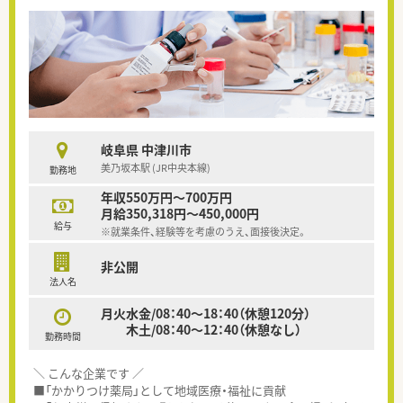
岐阜県 中津川市
美乃坂本駅 (JR中央本線)
勤務地
年収550万円～700万円
月給350,318円～450,000円
給与
※就業条件、経験等を考慮のうえ、面接後決定。
非公開
法人名
月火水金/08：40～18：40（休憩120分）
木土/08：40～12：40（休憩なし）
勤務時間
＼ こんな企業です ／
■「かかりつけ薬局」として地域医療・福祉に貢献