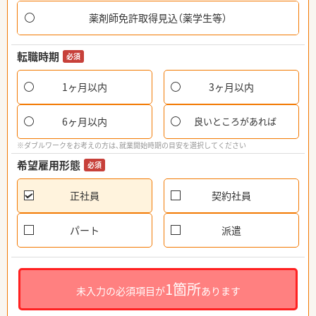
薬剤師免許取得見込（薬学生等）
転職時期
必須
1ヶ月以内
3ヶ月以内
6ヶ月以内
良いところがあれば
※ダブルワークをお考えの方は、就業開始時期の目安を選択してください
希望雇用形態
必須
正社員
契約社員
パート
派遣
1箇所
未入力の必須項目が
あります