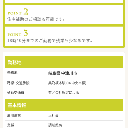
住宅補助のご相談も可能です。
18時40分までのご勤務で残業も少なめです。
勤務地
勤務地
岐阜県 中津川市
路線・交通手段
美乃坂本駅 (JR中央本線)
通勤交通費
有／会社規定による
基本情報
雇用形態
正社員
業種
調剤薬局