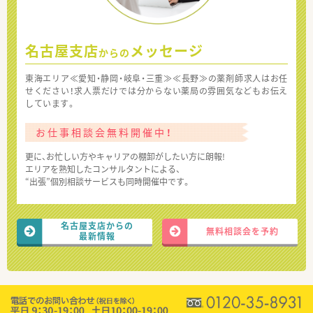
名古屋支店
メッセージ
からの
東海エリア≪愛知・静岡・岐阜・三重≫≪長野≫の薬剤師求人はお任
せください！求人票だけでは分からない薬局の雰囲気などもお伝え
しています。
お仕事相談会無料開催中！
更に、お忙しい方やキャリアの棚卸がしたい方に朗報!
エリアを熟知したコンサルタントによる、
“出張”個別相談サービスも同時開催中です。
名古屋支店からの
無料相談会を予約
最新情報