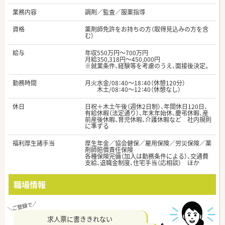
業務内容
調剤／監査／服薬指導
資格
薬剤師免許をお持ちの方（取得見込みの方を含
む）
給与
年収550万円～700万円
月給350,318円～450,000円
※就業条件、経験等を考慮のうえ、面接後決定。
勤務時間
月火水金/08：40～18：40（休憩120分）
木土/08：40～12：40（休憩なし）
休日
日祝＋木土午後（週休2日制）、年間休日120日、
有給休暇（法定通り）、年末年始休、慶弔休暇、産
前産後休暇、育児休暇、介護休暇など 社内規則
に準ずる
福利厚生諸手当
厚生年金／協会健保／雇用保険／労災保険／薬
剤師賠償責任保険
各種保険完備（加入は勤務条件による）、交通費
支給、退職金制度、住宅手当（応相談） ほか
職場情報
求人票に書ききれない