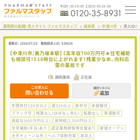
平日9：30-19：00 土日10：00-19：00
薬剤師の転職・求人サイト ファルマスタッフ
岐阜県
中津川市
求人ID：
更新日：
2026/07/23
薬剤師求人ID：
536626
【中津川市/美乃坂本駅】《高年収700万円可★住宅補助
も相談可！》18時台に上がれます！残業少なめ、内科応
需の薬局です
調剤薬局
正社員
この求人に
検討リストに
問い合わせる
追加
年間休日120日以上
週32h以上
新卒可
未経験可
ブランク可
残業なし(ほぼなし含む)
転勤なし
車通勤可
高給与(600万円以上)
高時給(2,500円以上)
住宅補助(手当)あり
認定薬剤師取得支援あり
新規オープン
大手チェーン以外
ヘルプ体制充実
高収入