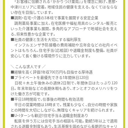
「お客様に信頼される『かかりつけ薬局』」を理念に掲げ、恵那・
中津川エリアに密着。地域住民の健康を支える、なくてはならな
い存在を目指しています。
■調剤・在宅・介護の3本柱で事業を展開する安定企業
調剤薬局事業に加え、在宅医療や福祉用具のレンタル・販売と
いった介護事業も展開。多角的なアプローチで地域社会を支え
る、将来性豊かな企業です。
■社員の健康と生活を大切にする福利厚生
インフルエンザ予防接種の費用補助や忘年会などの社内イベ
ントはもちろん、住宅手当（応相談）や退職金制度も整備。社員が
安心して長く働ける環境作りに注力しています。
＼ こんな求人です ／
■経験を高く評価！年収700万円も目指せる厚待遇
■プライベートを最優先できる！年間休日120日
日祝＋木土午後休みの週休2日制で、年間休日はたっぷり120
日。年末年始などの長期休暇もあり、オンとオフのメリハリをつ
けた働き方が可能です。
■平日18時閉局で、仕事後の時間も有効活用
平日の営業時間は18時まで。残業も少なく、自分の時間や家族
との時間を大切にしながら、無理なくキャリアを続けられます。
■U・Iターンも歓迎！住宅手当＆退職金制度あり
転居を伴う方には住宅手当の相談も可能。勤続5年以上で適用
される退職金制度もあり、生活基盤を固めながら長期的なキャリ