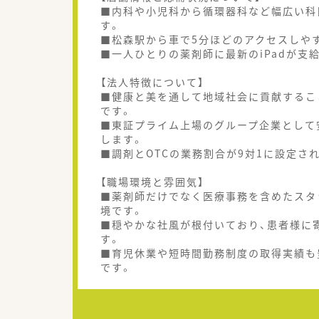
■内科や小児科から循環器科など幅広い科
す。
■松森駅から車で5分ほどのアクセスしや
■一人ひとりの薬剤師に最新のiPadが支
【法人特徴について】
■健康と美を通して地域社会に貢献するこ
です。
■東証プライム上場のグループ企業として
します。
■調剤とOTCの業務割合が9対1に設定さ
【職場環境と雰囲気】
■薬剤師だけでなく医療事務を含めたスタ
境です。
■穏やかな社風が根付いており、患者様に
す。
■育児休業や短時間勤務制度の取得実績も
です。