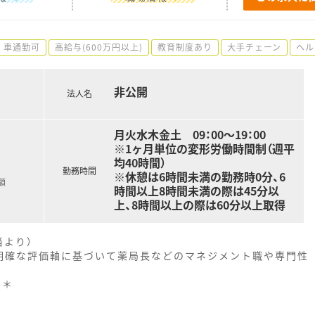
車通勤可
高給与(600万円以上)
教育制度あり
大手チェーン
ヘル
非公開
法人名
月火水木金土 09：00～19：00
※1ヶ月単位の変形労働時間制（週平
均40時間）
勤務時間
※休憩は6時間未満の勤務時0分、6
額
時間以上8時間未満の際は45分以
上、8時間以上の際は60分以上取得
当より）
明確な評価軸に基づいて薬局長などのマネジメント職や専門性
--＊