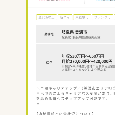
週32h以上
新卒可
未経験可
ブランク可
岐阜県 美濃市
勤務地
松森駅 (長良川鉄道越美南線)
年収530万円～650万円
月給270,000円～420,000円
給与
※想定・平均残業、各種手当を含んだ総
※経験・スキルなどにより異なる
＼早期キャリアアップ／（美濃市エリア担
自己申告によるキャリアパス制度があり、
を高める道へステップアップ可能です。
＊----------------------------------------
【店舗情報と応需状況について】