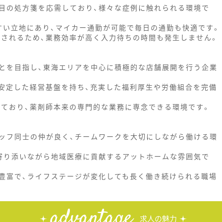
目の処方箋を応需しており、様々な症例に触れられる環境で
すい立地にあり、マイカー通勤が可能で毎日の通勤も快適です。
給されるため、業務効率が高く入力待ちの時間も発生しません。
とを目指し、東海エリアを中心に積極的な店舗展開を行う企業
安定した経営基盤を持ち、充実した福利厚生や労働組合を完備
れており、薬剤師本来の専門的な業務に専念できる環境です。
ッフ同士の仲が良く、チームワークを大切にしながら働ける環
寄り添いながら地域医療に貢献するアットホームな雰囲気で
豊富で、ライフステージが変化しても長く働き続けられる職場
advantage
求人の魅力