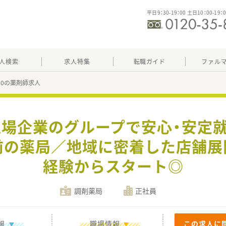
平日9：30-19：00 土日10：00-19：
人検索
求人特集
転職ガイド
ファル
930の薬剤師求人
上場企業のグループで安心・安定
前の薬局／地域に密着した店舗展
経験からスタート◎
調剤薬局
正社員
報
職場情報
この求人に