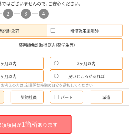
募ではございませんので、ご安心ください。
2
3
4
薬剤師免許
研修認定薬剤師
希
薬剤師免許取得見込（薬学生等）
1ヶ月以内
3ヶ月以内
6ヶ月以内
良いところがあれば
をお考えの方は、就業開始時期の目安を選択してください
契約社員
パート
派遣
1箇所
必須項目が
あります