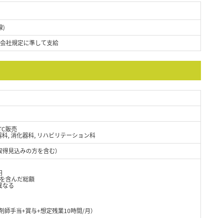
)
、会社規定に準して支給
TC販売
環器科, 消化器科, リハビリテーション科
取得見込みの方を含む）
円
当を含んだ総額
異なる
剤師手当+賞与+想定残業10時間/月）