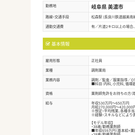
岐阜県 美濃市
勤務地
路線・交通手段
松森駅 (長良川鉄道越美南線
通勤交通費
有／片道2キロ以上の場合
基本情報
雇用形態
正社員
業種
調剤薬局
業務内容
調剤／監査／服薬指導／O
■科目：内科, 小児科, 循
資格
薬剤師免許をお持ちの方（
給与
年収530万円～650万円
月給270,000円～420,000
※想定・平均残業、各種手
※経験・スキルなどにより
【モデル年収】
・38歳/勤務薬剤師
■年収659万円（基本給+薬
・28歳/勤務薬剤師