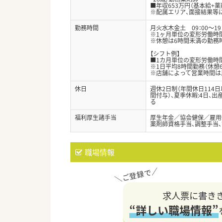
■年収653万円（基本給+薬
※配属エリア、面接結果等
勤務時間
月火水木金土 09：00～19：
※1ヶ月単位の変形労働時間
※休憩は6時間未満の勤務時
【シフト例】
■1カ月単位の変形労働時
※1日平均8時間勤務（休憩6
※店舗によって営業時間は
休日
週休2日制（年間休日114
間付与）、夏季休暇:4日、
る
福利厚生諸手当
厚生年金／協会健保／雇用
薬剤師資格手当、調整手当
職場情報
求人票に書き
“詳しい職場情報”