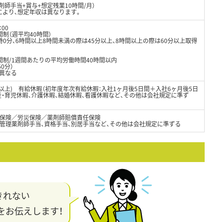
剤師手当+賞与+想定残業10時間/月）
により、想定年収は異なります。
00
制（週平均40時間）
0分、6時間以上8時間未満の際は45分以上、8時間以上の際は60分以上取得
間制/1週間あたりの平均労働時間40時間以内
0分）
異なる
日以上) 有給休暇（初年度年次有給休暇：入社1ヶ月後5日間＋入社6ヶ月後5日
出産・育児休暇、介護休暇、結婚休暇、看護休暇など、その他は会社規定に準ず
保険／労災保険／薬剤師賠償責任保険
、管理薬剤師手当、資格手当、別居手当など、その他は会社規定に準ずる
きれない
をお伝えします！