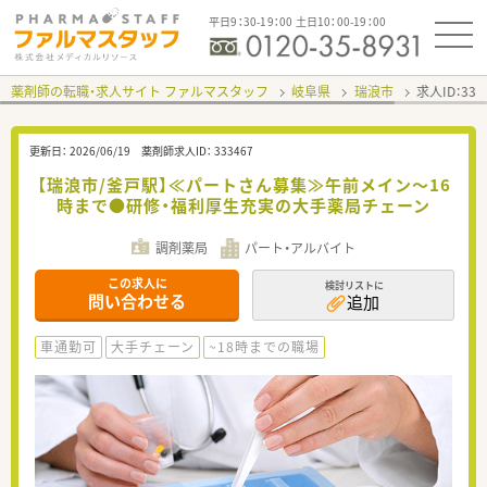
平日9：30-19：00 土日10：00-19：00
薬剤師の転職・求人サイト ファルマスタッフ
岐阜県
瑞浪市
求人ID：33
更新日：
2026/06/19
薬剤師求人ID：
333467
【瑞浪市/釜戸駅】≪パートさん募集≫午前メイン～16
時まで●研修・福利厚生充実の大手薬局チェーン
調剤薬局
パート・アルバイト
この求人に
検討リストに
問い合わせる
追加
車通勤可
大手チェーン
~18時までの職場