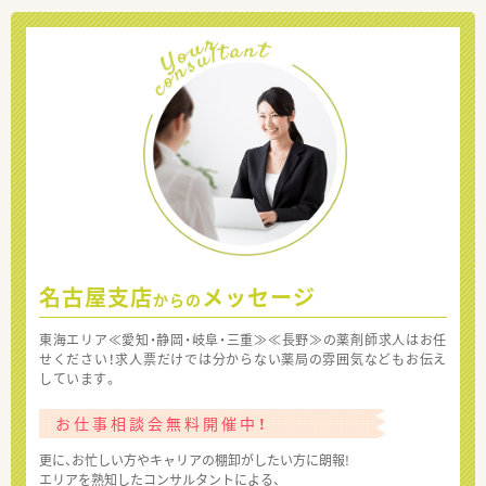
名古屋支店
メッセージ
からの
東海エリア≪愛知・静岡・岐阜・三重≫≪長野≫の薬剤師求人はお任
せください！求人票だけでは分からない薬局の雰囲気などもお伝え
しています。
お仕事相談会無料開催中！
更に、お忙しい方やキャリアの棚卸がしたい方に朗報!
エリアを熟知したコンサルタントによる、