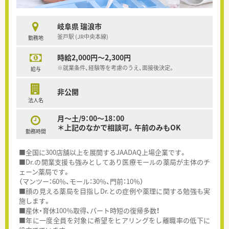
岐阜県 瑞浪市
釜戸駅 (JR中央本線)
勤務地
時給2,000円～2,300円
※就業条件、経験等を考慮のうえ、面接後決定。
給与
非公開
法人名
月～土/9：00～18：00
＊上記のなかで相談可。午前のみもOK
勤務時間
■全国に300店舗以上を展開するJAADAQ上場企業です。
■Dr.の開業支援も強みとしてあり医療モールの薬局が主体のチ
ェーン薬局です。
（マンツー：60％、モール：30％、門前：10％）
■顔の見える薬局を目指しDr.との症例や薬理に関する勉強も実
施します。
■産休・育休100％取得、パート時短の復帰多数！
■年に一度全員を対象に希望をヒアリングをし離職率の低下に