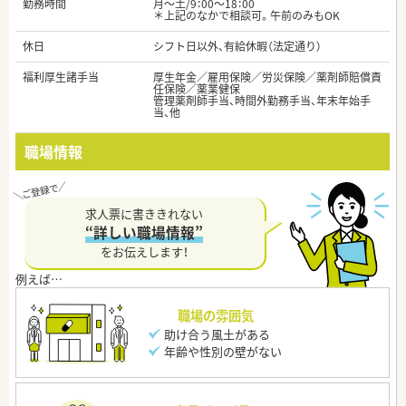
勤務時間
月～土/9：00～18：00
＊上記のなかで相談可。午前のみもOK
休日
シフト日以外、有給休暇（法定通り）
福利厚生諸手当
厚生年金／雇用保険／労災保険／薬剤師賠償責
任保険／薬業健保
管理薬剤師手当、時間外勤務手当、年末年始手
当、他
職場情報
求人票に書ききれない
“詳しい職場情報”
をお伝えします！
職場の雰囲気
助け合う風土がある
年齢や性別の壁がない