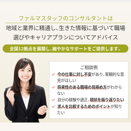
ファルマスタッフのコンサルタントは
地域と業界に精通し、生きた情報に基づいて職場
選びやキャリアプランについてアドバイス
全国12拠点を展開し、細やかなサポートをご提供します。
ご相談例
今の仕事に対し不安
があり、客観的な意
見がほしい
将来性のある職場の見極め方
がわから
ない
自分の経験や適正、
現状を振り返りたい
求人を比較するためのポイント
が知り
たい