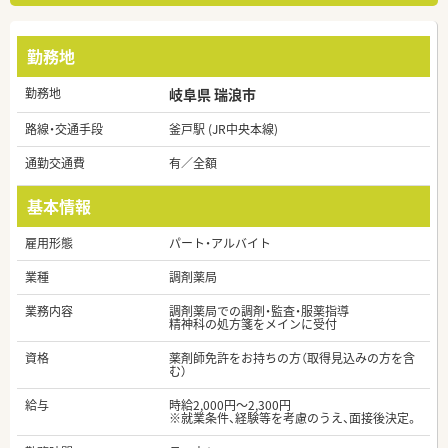
勤務地
勤務地
岐阜県 瑞浪市
路線・交通手段
釜戸駅 (JR中央本線)
通勤交通費
有／全額
基本情報
雇用形態
パート・アルバイト
業種
調剤薬局
業務内容
調剤薬局での調剤・監査・服薬指導
精神科の処方箋をメインに受付
資格
薬剤師免許をお持ちの方（取得見込みの方を含
む）
給与
時給2,000円～2,300円
※就業条件、経験等を考慮のうえ、面接後決定。