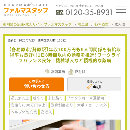
平日9：30-19：00 土日10：00-19：00
薬剤師の転職・求人サイト ファルマスタッフ
岐阜県
各務原市
求人ID：
更新日：
2026/07/23
薬剤師求人ID：
10682
【各務原市/蘇原駅】年収700万円も‼人間関係も有給取
得率も良好◎1日8時間以内の勤務を推進！ワークライ
フバランス良好｜機械導入など積極的な薬局
調剤薬局
正社員
この求人に
検討リストに
問い合わせる
追加
週32h以上
新卒可
未経験可
ブランク可
車通勤可
高給与(600万円以上)
教育制度あり
大手チェーン以外
ヘルプ体制充実
高収入