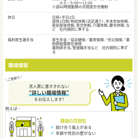
火土／9：00～13：00
※週40時間勤務の月間変形労働制
休日
日祝+半日2日
週休2日制/有給休暇（法定通り）、年末年始休暇、
産前産後休暇、育児休暇、介護休暇、慶弔休暇、な
ど 社内規則に準ずる
福利厚生諸手当
厚生年金／協会健保／雇用保険／労災保険／薬
剤師賠償責任保険
薬剤師手当、管理職手当など 社内規則に準ず
る
職場情報
求人票に書ききれない
“詳しい職場情報”
をお伝えします！
職場の雰囲気
助け合う風土がある
年齢や性別の壁がない