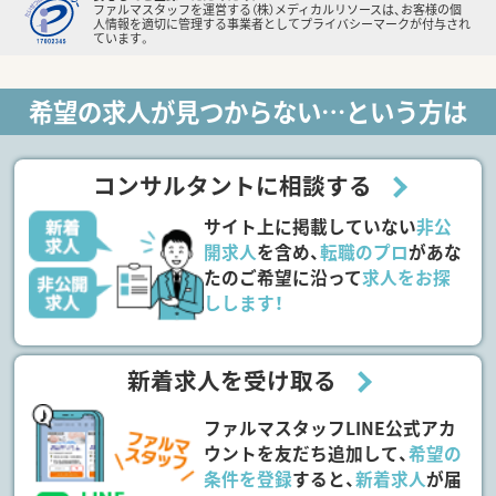
ファルマスタッフを運営する（株）メディカルリソースは、お客様の個
人情報を適切に管理する事業者としてプライバシーマークが付与され
ています。
希望の求人が見つからない…という方は
コンサルタントに相談する
サイト上に掲載していない
非公
開求人
を含め、
転職のプロ
があな
たのご希望に沿って
求人をお探
しします！
新着求人を受け取る
ファルマスタッフLINE公式アカ
ウントを友だち追加して、
希望の
条件を登録
すると、
新着求人
が届