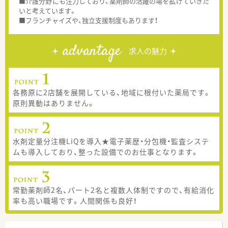
■介護分野にも注力しており、薬剤師の活躍の場を拡げていきた
いと考えています。
■フランチャイズや、独立支援制度もあります！
advantage
求人の魅力
各務原に2店舗を展開している、地域に根付いた薬局です。
原則異動はありません。
水剤定量分注機LiQを導入★電子薬歴・分包機・監査システ
ムも導入しており、整った設備でのお仕事となります。
常勤薬剤師2名、パート2名と複数人体制ですので、有給消化
率も高い職場です。人間関係も良好！