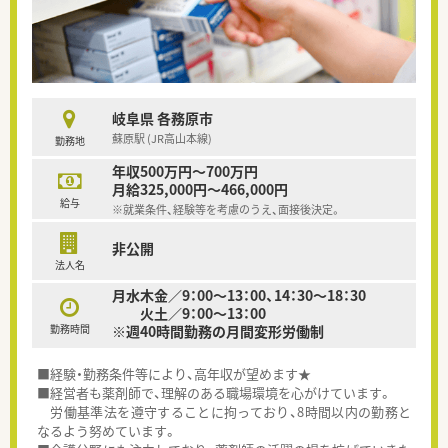
岐阜県 各務原市
蘇原駅 (JR高山本線)
勤務地
年収500万円～700万円
月給325,000円～466,000円
給与
※就業条件、経験等を考慮のうえ、面接後決定。
非公開
法人名
月水木金／9：00～13：00、14：30～18：30
火土／9：00～13：00
勤務時間
※週40時間勤務の月間変形労働制
■経験・勤務条件等により、高年収が望めます★
■経営者も薬剤師で、理解のある職場環境を心がけています。
労働基準法を遵守することに拘っており、8時間以内の勤務と
なるよう努めています。