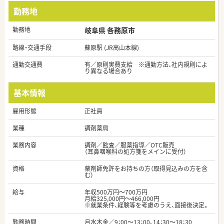
勤務地
勤務地
岐阜県 各務原市
路線・交通手段
蘇原駅 (JR高山本線)
通勤交通費
有／原則実費支給 ※通勤方法、社内規則によ
り異なる場合あり
基本情報
雇用形態
正社員
業種
調剤薬局
業務内容
調剤／監査／服薬指導／OTC販売
（耳鼻咽喉科の処方箋をメインに受付）
資格
薬剤師免許をお持ちの方（取得見込みの方を含
む）
給与
年収500万円～700万円
月給325,000円～466,000円
※就業条件、経験等を考慮のうえ、面接後決定。
勤務時間
月水木金／9：00～13：00、14：30～18：30