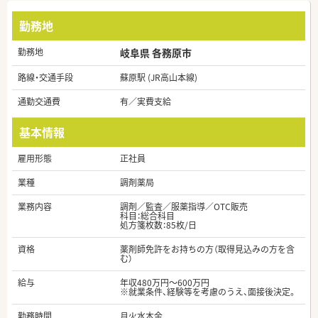
勤務地
勤務地
岐阜県 各務原市
路線・交通手段
蘇原駅 (JR高山本線)
通勤交通費
有／実費支給
基本情報
雇用形態
正社員
業種
調剤薬局
業務内容
調剤／監査／服薬指導／OTC販売
科目：総合科目
処方箋枚数：85枚/日
資格
薬剤師免許をお持ちの方（取得見込みの方を含
む）
給与
年収480万円～600万円
※就業条件、経験等を考慮のうえ、面接後決定。
勤務時間
月火水木金