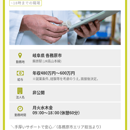
~18時までの職場
岐阜県 各務原市
蘇原駅 (JR高山本線)
勤務地
年収480万円～600万円
※就業条件、経験等を考慮のうえ、面接後決定。
給与
非公開
法人名
月火水木金
09：00～18：00（休憩60分）
勤務時間
＼手厚いサポートで安心／（各務原市エリア担当より）