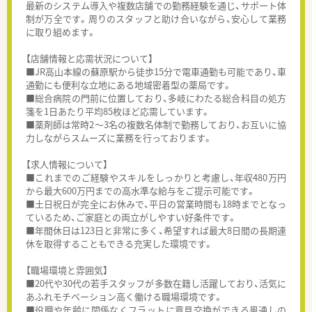
最新のシステム導入や複数店舗での勤務経験を通じ、サポート体
制が万全です。周りのスタッフと助け合いながら、安心して業務
に取り組めます。
【店舗情報と応需状況について】
■JR高山本線の蘇原駅から徒歩15分で電車通勤も可能であり、車
通勤にも便利な立地にある地域密着型の薬局です。
■総合病院の門前に位置しており、多岐にわたる総合科目の処方
箋を1日あたり平均85枚ほど応需しています。
■薬剤師は常時2〜3名の複数名体制で勤務しており、お互いに協
力しながらスムーズに業務を行っております。
【求人情報について】
■これまでのご経験やスキルをしっかりと考慮し、年収480万円
から最大600万円までの高水準な給与をご提示可能です。
■土日祝日が完全にお休みで、平日の営業時間も18時までとなっ
ているため、ご家庭との両立がしやすい好条件です。
■年間休日は123日と非常に多く、希望すれば最大8日間の長期連
休を取得することもできる充実した環境です。
【職場環境と雰囲気】
■20代や30代の若手スタッフが多数在籍し活躍しており、活気に
あふれモチベーション高く働ける職場環境です。
■役職や年齢に関係なくフラットに意見交換ができる風通しの