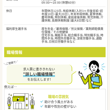
09：00～18：00（休憩60分）
休日
年間休日123日、有給休暇（入社3ヶ月後支給・初
年度10日・最大20日）、年末年始休暇、夏季休暇、
慶弔休暇、特別休暇、産前産後休暇、育児休暇、介
護休暇、長期休暇制度（最大8日間）など
福利厚生諸手当
厚生年金／雇用保険／労災保険／薬剤師賠償責
任保険／その他健保
住宅手当、職能手当、総合職手当、特別職手当、時
間外手当、時間外労働手当、深夜労働手当、通勤
手当、日祝日労働手当など
職場情報
求人票に書ききれない
“詳しい職場情報”
をお伝えします！
職場の雰囲気
助け合う風土がある
年齢や性別の壁がない