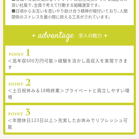
良い社風で、全員で考えて行動する組織運営です。
■日頃からお互いを思いやり助け合う精神が根付いており、人間
関係のストレスを最小限に抑える工夫がされています。
advantage
求人の魅力
＜高年収600万円可能＞経験を活かし高収入を実現できま
す
＜土日祝休み＆18時終業＞プライベートと両立しやすい環
境
＜年間休日123日以上＞充実したお休みでリフレッシュ可
能