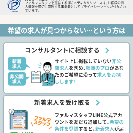
ファルマスタッフを運営する（株）メディカルリソースは、お客様の個
人情報を適切に管理する事業者としてプライバシーマークが付与され
ています。
希望の求人が見つからない…という方は
コンサルタントに相談する
サイト上に掲載していない
非公
開求人
を含め、
転職のプロ
があな
たのご希望に沿って
求人をお探
しします！
新着求人を受け取る
ファルマスタッフLINE公式アカ
ウントを友だち追加して、
希望の
条件を登録
すると、
新着求人
が届