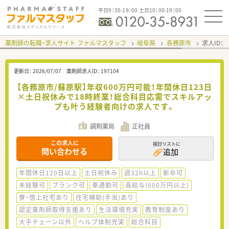
平日9：30-19：00 土日10：00-19：00
薬剤師の転職・求人サイト ファルマスタッフ
岐阜県
各務原市
求人ID：
更新日：
2026/07/07
薬剤師求人ID：
197104
【各務原市/蘇原駅】年収600万円可能！年間休日123日
×土日祝休みで18時終業！総合科目応需でスキルアッ
プも叶う経験者向けの求人です。
調剤薬局
正社員
この求人に
検討リストに
問い合わせる
追加
年間休日120日以上
土日祝休み
週32h以上
新卒可
未経験可
ブランク可
車通勤可
高給与(600万円以上)
寮・借上社宅あり
住宅補助(手当)あり
認定薬剤師取得支援あり
生活環境充実
教育制度あり
大手チェーン以外
ヘルプ体制充実
総合科目