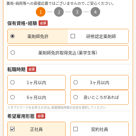
薬局・病院等への直接応募ではございませんので、ご安心ください。
1
2
3
4
保有資格・経験
必須
薬剤師免許
研修認定薬剤師
薬剤師免許取得見込（薬学生等）
転職時期
必須
1ヶ月以内
3ヶ月以内
6ヶ月以内
良いところがあれば
※ダブルワークをお考えの方は、就業開始時期の目安を選択してください
希望雇用形態
必須
正社員
契約社員