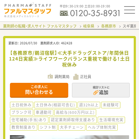
平日9：30-19：00 土日10：00-19：00
薬剤師の転職・求人サイト ファルマスタッフ
岐阜県
各務原市
スギ薬局
更新日：
2026/07/30
薬剤師求人ID：
462428
【各務原市/鵜沼宿駅】≪大手ドラッグストア/年間休日
124日実績≫ライフワークバランス重視で働ける！土日
祝休み
調剤薬局
正社員
この求人に
検討リストに
問い合わせる
追加
土日祝休み
土日休み(相談可含む)
週32h以上
未経験可
ブランク可
車通勤可
高給与(600万円以上)
住宅補助(手当)あり
認定薬剤師取得支援あり
生活環境充実
教育制度あり
シフト制
大手チェーン
ヘルプ体制充実