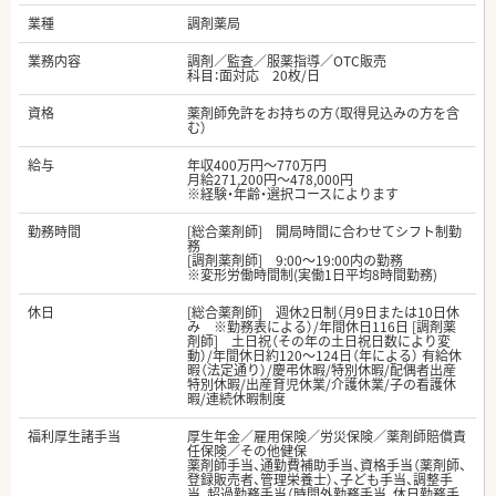
業種
調剤薬局
業務内容
調剤／監査／服薬指導／OTC販売
科目：面対応 20枚/日
資格
薬剤師免許をお持ちの方（取得見込みの方を含
む）
給与
年収400万円～770万円
月給271,200円～478,000円
※経験・年齢・選択コースによります
勤務時間
[総合薬剤師] 開局時間に合わせてシフト制勤
務
[調剤薬剤師] 9:00～19:00内の勤務
※変形労働時間制(実働1日平均8時間勤務)
休日
[総合薬剤師] 週休2日制（月9日または10日休
み ※勤務表による）/年間休日116日 [調剤薬
剤師] 土日祝（その年の土日祝日数により変
動）/年間休日約120～124日（年による） 有給休
暇（法定通り）/慶弔休暇/特別休暇/配偶者出産
特別休暇/出産育児休業/介護休業/子の看護休
暇/連続休暇制度
福利厚生諸手当
厚生年金／雇用保険／労災保険／薬剤師賠償責
任保険／その他健保
薬剤師手当、通勤費補助手当、資格手当（薬剤師、
登録販売者、管理栄養士）、子ども手当、調整手
当、超過勤務手当（時間外勤務手当、休日勤務手