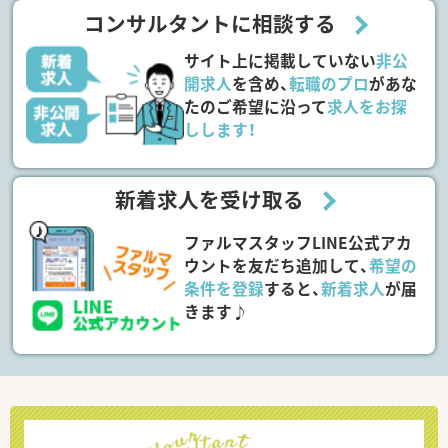
コンサルタントに相談する
サイト上に掲載していない
非公
開求人
を含め、
転職のプロ
があな
たのご希望に沿って
求人をお探
しします！
新着求人を受け取る
ファルマスタッフLINE公式アカ
ウントを友だち追加して、
希望の
条件を登録
すると、
新着求人
が届
きます♪