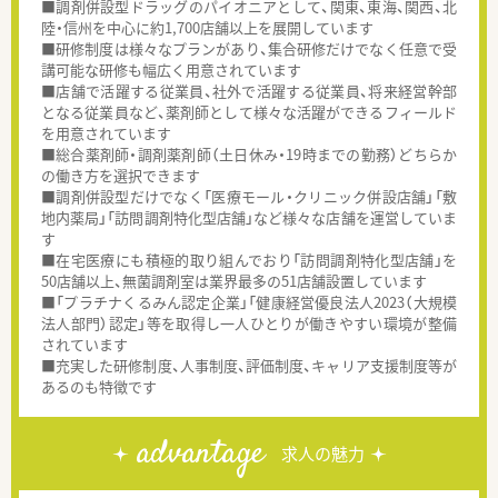
■調剤併設型ドラッグのパイオニアとして、関東、東海、関西、北
陸・信州を中心に約1,700店舗以上を展開しています
■研修制度は様々なプランがあり、集合研修だけでなく任意で受
講可能な研修も幅広く用意されています
■店舗で活躍する従業員、社外で活躍する従業員、将来経営幹部
となる従業員など、薬剤師として様々な活躍ができるフィールド
を用意されています
■総合薬剤師・調剤薬剤師（土日休み・19時までの勤務）どちらか
の働き方を選択できます
■調剤併設型だけでなく「医療モール・クリニック併設店舗」「敷
地内薬局」「訪問調剤特化型店舗」など様々な店舗を運営していま
す
■在宅医療にも積極的取り組んでおり「訪問調剤特化型店舗」を
50店舗以上、無菌調剤室は業界最多の51店舗設置しています
■「プラチナくるみん認定企業」「健康経営優良法人2023（大規模
法人部門）認定」等を取得し一人ひとりが働きやすい環境が整備
されています
■充実した研修制度、人事制度、評価制度、キャリア支援制度等が
あるのも特徴です
advantage
求人の魅力