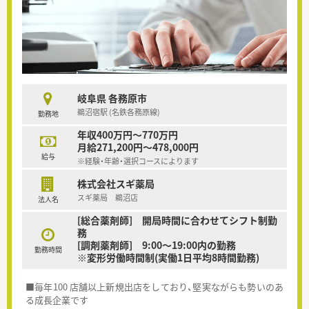
岐阜県 各務原市
鵜沼宿駅 (名鉄各務原線)
勤務地
年収400万円～770万円
月給271,200円～478,000円
給与
※経験・年齢・選択コースによります
株式会社スギ薬局
スギ薬局 鵜沼店
法人名
[総合薬剤師] 開局時間に合わせてシフト制勤
務
[調剤薬剤師] 9:00～19:00内の勤務
勤務時間
※変形労働時間制(実働1日平均8時間勤務)
■毎年100 店舗以上新規出店をしており、堅実ながらも勢いのあ
る成長企業です