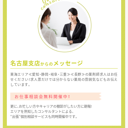
名古屋支店
メッセージ
からの
東海エリア≪愛知・静岡・岐阜・三重≫≪長野≫の薬剤師求人はお任
せください！求人票だけでは分からない薬局の雰囲気などもお伝え
しています。
お仕事相談会無料開催中！
更に、お忙しい方やキャリアの棚卸がしたい方に朗報!
エリアを熟知したコンサルタントによる、
“出張”個別相談サービスも同時開催中です。