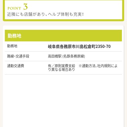
近隣にも店舗があり、ヘルプ体制も充実！
勤務地
勤務地
岐阜県各務原市川島松倉町2350-70
路線・交通手段
高田橋駅 (名鉄各務原線)
通勤交通費
有／原則実費支給 ※通勤方法、社内規則によ
り異なる場合あり