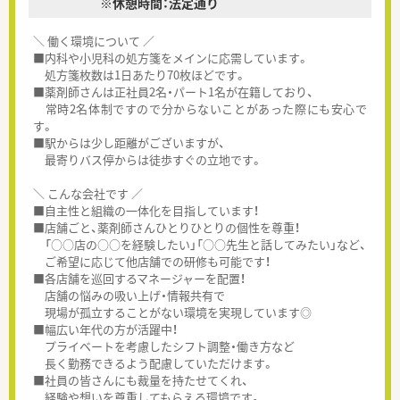
※休憩時間：法定通り
＼ 働く環境について ／
■内科や小児科の処方箋をメインに応需しています。
処方箋枚数は1日あたり70枚ほどです。
■薬剤師さんは正社員2名・パート1名が在籍しており、
常時2名体制ですので分からないことがあった際にも安心で
す。
■駅からは少し距離がございますが、
最寄りバス停からは徒歩すぐの立地です。
＼ こんな会社です ／
■自主性と組織の一体化を目指しています！
■店舗ごと、薬剤師さんひとりひとりの個性を尊重！
「○○店の○○を経験したい」「○○先生と話してみたい」など、
ご希望に応じて他店舗での研修も可能です！
■各店舗を巡回するマネージャーを配置！
店舗の悩みの吸い上げ・情報共有で
現場が孤立することがない環境を実現しています◎
■幅広い年代の方が活躍中！
プライベートを考慮したシフト調整・働き方など
長く勤務できるよう配慮していただけます。
■社員の皆さんにも裁量を持たせてくれ、
経験や想いを尊重してもらえる環境です。