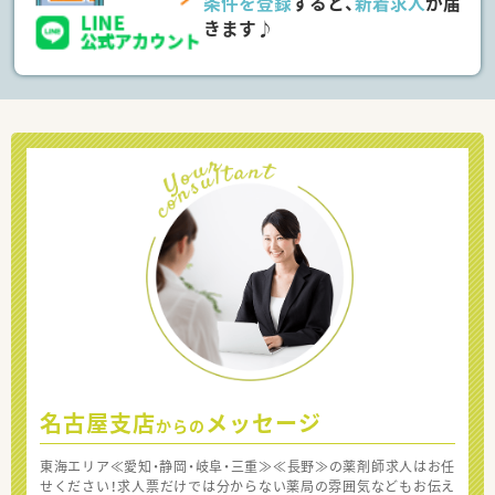
条件を登録
すると、
新着求人
が届
きます♪
名古屋支店
メッセージ
からの
東海エリア≪愛知・静岡・岐阜・三重≫≪長野≫の薬剤師求人はお任
せください！求人票だけでは分からない薬局の雰囲気などもお伝え