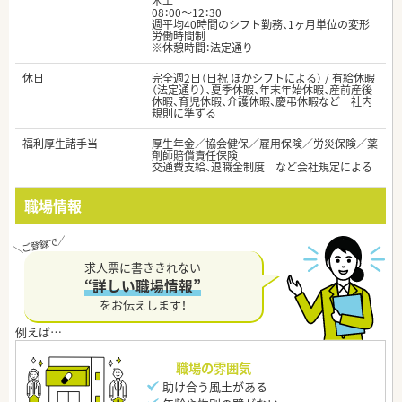
木土
08：00～12：30
週平均40時間のシフト勤務、1ヶ月単位の変形
労働時間制
※休憩時間：法定通り
休日
完全週2日（日祝 ほかシフトによる） / 有給休暇
（法定通り）、夏季休暇、年末年始休暇、産前産後
休暇、育児休暇、介護休暇、慶弔休暇など 社内
規則に準ずる
福利厚生諸手当
厚生年金／協会健保／雇用保険／労災保険／薬
剤師賠償責任保険
交通費支給、退職金制度 など会社規定による
職場情報
求人票に書ききれない
“詳しい職場情報”
をお伝えします！
職場の雰囲気
助け合う風土がある