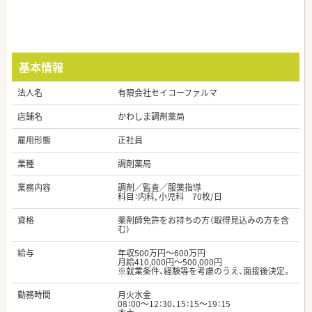
基本情報
法人名
有限会社セイコーファルマ
店舗名
かわしま調剤薬局
雇用形態
正社員
業種
調剤薬局
業務内容
調剤／監査／服薬指導
科目：内科, 小児科 70枚/日
資格
薬剤師免許をお持ちの方（取得見込みの方を含
む）
給与
年収500万円～600万円
月給410,000円～500,000円
※就業条件、経験等を考慮のうえ、面接後決定。
勤務時間
月火水金
08：00～12：30、15：15～19：15