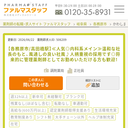
平日9：30-19：00 土日10：00-19：00
薬剤師の転職・求人サイト ファルマスタッフ
岐阜県
各務原市
かわしま
更新日：
2026/06/22
薬剤師求人ID：
506209
【各務原市/高田橋駅】≪人気◎内科系メイン≫温和な社
長のもと、風通しの良い社風♪人柄重視の採用です◎将
来的に管理薬剤師としてお勤めいただける方も歓迎！
調剤薬局
正社員
この求人に
検討リストに
問い合わせる
追加
週32h以上
新卒可
未経験可
ブランク可
残業なし(ほぼなし含む)
転勤なし
車通勤可
高給与(600万円以上)
認定薬剤師取得支援あり
生活環境充実
教育制度あり
シフト制
大手チェーン以外
ヘルプ体制充実
在宅