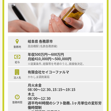
岐阜県 各務原市
高田橋駅 (名鉄各務原線)
勤務地
年収500万円～600万円
月給410,000円～500,000円
給与
※就業条件、経験等を考慮のうえ、面接後決定。
有限会社セイコーファルマ
かわしま調剤薬局
法人名
月火水金
08：00～12：30、15：15～19：15
木土
08：00～12：30
勤務時間
週平均40時間のシフト勤務、1ヶ月単位の変形労
働時間制