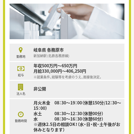
岐阜県 各務原市
新加納駅 (名鉄各務原線)
勤務地
年収500万円～650万円
月給330,000円～406,250円
給与
※就業条件、経験等を考慮のうえ、面接後決定。
非公開
法人名
月火木金 08：30～19：00（休憩150分/12：30～
15：00）
水土 08：30～12：30（休憩00分）
水 08：30～16：30（休憩60分）
勤務時間
※週休2.5日の相談OK！（水・日・祝・土午後がお
休みとなります）