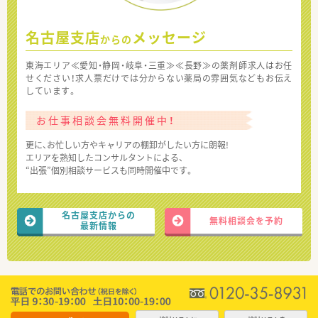
名古屋支店
メッセージ
からの
東海エリア≪愛知・静岡・岐阜・三重≫≪長野≫の薬剤師求人はお任
せください！求人票だけでは分からない薬局の雰囲気などもお伝え
しています。
お仕事相談会無料開催中！
更に、お忙しい方やキャリアの棚卸がしたい方に朗報!
エリアを熟知したコンサルタントによる、
“出張”個別相談サービスも同時開催中です。
名古屋支店からの
無料相談会を予約
最新情報