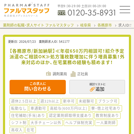
平日9：30-19：00 土日10：00-19：00
薬剤師の転職・求人サイト ファルマスタッフ
岐阜県
各務原市
求人ID：
更新日：
2026/07/23
薬剤師求人ID：
541177
【各務原市/新加納駅】≪年収650万円相談可！紹介予定
派遣のご相談OK≫処方箋枚数増加に伴う増員募集！外
来対応のほか、在宅業務の経験も積めます！
調剤薬局
正社員
この求人に
検討リストに
問い合わせる
追加
週休2.5日以上
週32h以上
新卒可
未経験可
ブランク可
転勤なし
車通勤可
高給与(600万円以上)
寮・借上社宅あり
住宅補助(手当)あり
認定薬剤師取得支援あり
教育制度あり
シフト制
大手チェーン以外
ヘルプ体制充実
一人薬剤師
高収入
在宅