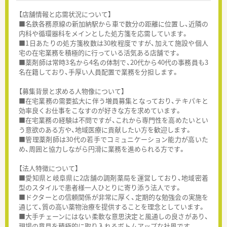
【店舗情報と応需状況について】
■名鉄各務原線の新加納駅から車で数分の距離に位置し、近隣の
内科や循環器科をメインとした処方箋を応需しています。
■1日あたりの処方箋枚数は30枚程度ですが、加えて施設や個人
宅の在宅業務を積極的に行っている活気ある店舗です。
■薬剤師は常時3名から4名の体制で、20代から40代の事務員も3
名在籍しており、手厚い人員配置で業務を分担します。
【募集背景と求める人物像について】
■在宅業務の需要拡大に伴う増員募集となっており、テキパキと
効率良くお仕事をこなすのが好きな方を求めています。
■在宅業務の経験は不問ですが、これから専門性を高めたいとい
う意欲のある方や、地域医療に貢献したい方を歓迎します。
■管理薬剤師は30代の若手でコミュニケーション能力が高いた
め、周囲と協力しながら円滑に業務を進められる方です。
【法人特徴について】
■愛知県と岐阜県に2店舗の調剤薬局を運営しており、地域密着
型のスタイルで患者様一人ひとりに寄り添う法人です。
■ドクターとの信頼関係が非常に厚く、定期的な勉強会の実施を
通じて、質の高い薬物治療を提供することを理念としています。
■大手チェーンにはない柔軟な意思決定と風通しの良さがあり、
現場の意見を積極的に取り入れるボトムアップな社風です。