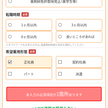
薬剤師免許取得見込（薬学生等）
転職時期
必須
1ヶ月以内
3ヶ月以内
6ヶ月以内
良いところがあれば
※ダブルワークをお考えの方は、就業開始時期の目安を選択してください
希望雇用形態
必須
正社員
契約社員
パート
派遣
1箇所
未入力の必須項目が
あります