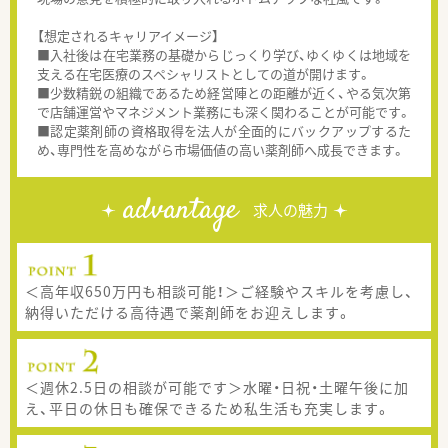
【想定されるキャリアイメージ】
■入社後は在宅業務の基礎からじっくり学び、ゆくゆくは地域を
支える在宅医療のスペシャリストとしての道が開けます。
■少数精鋭の組織であるため経営陣との距離が近く、やる気次第
で店舗運営やマネジメント業務にも深く関わることが可能です。
■認定薬剤師の資格取得を法人が全面的にバックアップするた
め、専門性を高めながら市場価値の高い薬剤師へ成長できます。
advantage
求人の魅力
＜高年収650万円も相談可能！＞ご経験やスキルを考慮し、
納得いただける高待遇で薬剤師をお迎えします。
＜週休2.5日の相談が可能です＞水曜・日祝・土曜午後に加
え、平日の休日も確保できるため私生活も充実します。