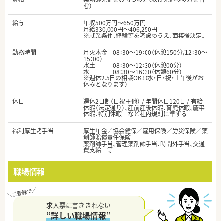
む）
給与
年収500万円～650万円
月給330,000円～406,250円
※就業条件、経験等を考慮のうえ、面接後決定。
勤務時間
月火木金 08：30～19：00（休憩150分/12：30～
15：00）
水土 08：30～12：30（休憩00分）
水 08：30～16：30（休憩60分）
※週休2.5日の相談OK！（水・日・祝・土午後がお
休みとなります）
休日
週休2日制（日祝＋他） / 年間休日120日 / 有給
休暇（法定通り）、産前産後休暇、育児休暇、慶弔
休暇、特別休暇 など社内規則に準ずる
福利厚生諸手当
厚生年金／協会健保／雇用保険／労災保険／薬
剤師賠償責任保険
薬剤師手当、管理薬剤師手当、時間外手当、交通
費支給 等
職場情報
求人票に書ききれない
“詳しい職場情報”