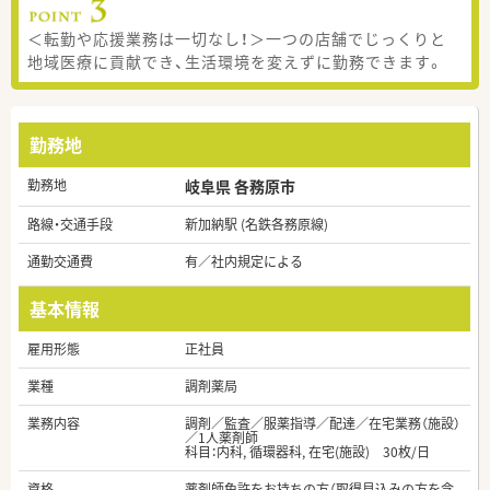
＜転勤や応援業務は一切なし！＞一つの店舗でじっくりと
地域医療に貢献でき、生活環境を変えずに勤務できます。
勤務地
勤務地
岐阜県 各務原市
路線・交通手段
新加納駅 (名鉄各務原線)
通勤交通費
有／社内規定による
基本情報
雇用形態
正社員
業種
調剤薬局
業務内容
調剤／監査／服薬指導／配達／在宅業務（施設）
／1人薬剤師
科目：内科, 循環器科, 在宅(施設) 30枚/日
資格
薬剤師免許をお持ちの方（取得見込みの方を含