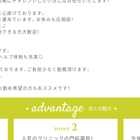
業務にチャレンジしたい方にはお任せいたします！
を心掛けております。
を進めています。お休みも応相談！
ス♪
勤できる方大歓迎！
です。
ヘルプ体制も充実◎
ております、ご負担少なく勤務頂けます。
、
お勤め希望の方もおススメです！
advantage
求人の魅力
人気のクリニックの門前薬局！
午