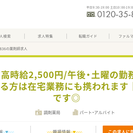
平日9：30-19：00 土日10：00-19：
人検索
求人特集
転職ガイド
ファル
17836の薬剤師求人
≪高時給2,500円/午後・土曜の
ある方は在宅業務にも携われます
です◎
調剤薬局
パート・アルバイト
報
職場情報
この求人に