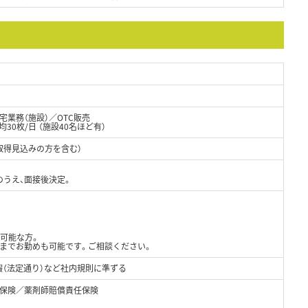
業務（施設）／OTC販売
均30枚/日 （施設40名ほど有）
取得見込みの方を含む）
のうえ、面接後決定。
が可能な方。
ストまでお勤めも可能です。ご相談ください。
暇（法定通り）など社内規則に準ずる
保険／薬剤師賠償責任保険