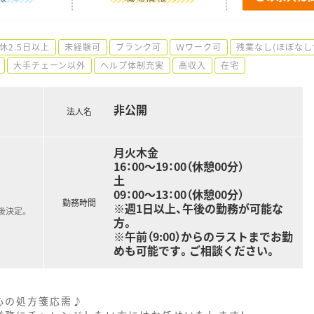
休2.5日以上
未経験可
ブランク可
Ｗワーク可
残業なし(ほぼなし
大手チェーン以外
ヘルプ体制充実
高収入
在宅
非公開
法人名
月火木金
16：00～19：00（休憩00分）
土
09：00～13：00（休憩00分）
勤務時間
※週1日以上、午後の勤務が可能な
後決定。
方。
※午前（9:00）からのラストまでお勤
めも可能です。ご相談ください。
心の処方箋応需♪