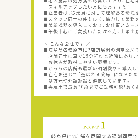
■老人施設の処方箋も応需しており、在宅
スキルアップしたい方にもおすすめ！
■経営者は、従業員に対して理解ある環境
■スタッフ同士の仲も良く、協力して業務
■最新機器を導入しており、お仕事スムー
■午後中心にご勤務いただける方、土曜出
＼ こんな会社です ／
■岐阜県各務原市に2店舗展開の調剤薬局
店舗同士は車で15分程度と近隣にあり、
お休みが取得しやすい環境です。
■どちらの店舗も最新の調剤機器を導入し
■在宅を通じて「選ばれる薬局」になるため
処方元や介護施設と連携しています。
■再雇用で最長70歳までご勤務可能！長く
岐阜県に2店舗を展開する調剤薬局で