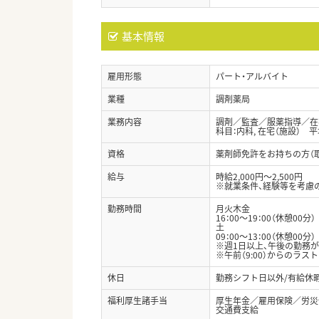
基本情報
雇用形態
パート・アルバイト
業種
調剤薬局
業務内容
調剤／監査／服薬指導／在宅
科目：内科, 在宅（施設） 平
資格
薬剤師免許をお持ちの方（
給与
時給2,000円～2,500円
※就業条件、経験等を考慮
勤務時間
月火木金
16：00～19：00（休憩00分）
土
09：00～13：00（休憩00分）
※週1日以上、午後の勤務
※午前（9:00）からのラ
休日
勤務シフト日以外/有給休
福利厚生諸手当
厚生年金／雇用保険／労災
交通費支給