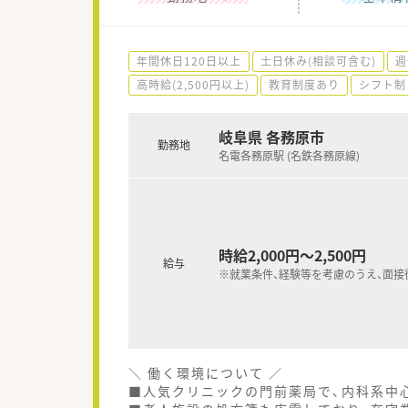
年間休日120日以上
土日休み(相談可含む)
週
高時給(2,500円以上)
教育制度あり
シフト制
岐阜県 各務原市
勤務地
名電各務原駅 (名鉄各務原線)
時給2,000円～2,500円
給与
※就業条件、経験等を考慮のうえ、面接
＼ 働く環境について ／
■人気クリニックの門前薬局で、内科系中