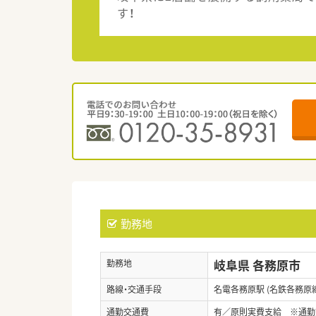
す！
勤務地
岐阜県 各務原市
勤務地
路線・交通手段
名電各務原駅 (名鉄各務原線
通勤交通費
有／原則実費支給 ※通勤