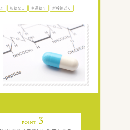
む)
転勤なし
車通勤可
新幹線近く