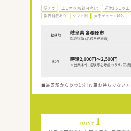
駅チカ
土日休み(相談可含む)
週休2.5日以上
教育制度あり
シフト制
大手チェーン以外
岐阜県 各務原市
勤務地
鵜沼宿駅 (名鉄各務原線)
時給2,000円～2,500円
給与
※就業条件、経験等を考慮のうえ、面接
■最寄駅から徒歩1分！お車お持ちでない