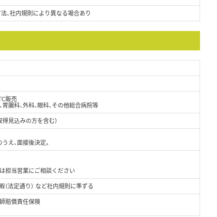
方法、社内規則により異なる場合あり
TC販売
、胃腸科、外科、眼科、その他総合病院等
取得見込みの方を含む）
のうえ、面接後決定。
どは担当営業にご相談ください
休暇（法定通り） など社内規則に準ずる
師賠償責任保険