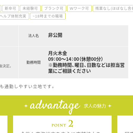
新卒可
未経験可
ブランク可
Ｗワーク可
残業なし(ほぼなし含
ヘルプ体制充実
~18時までの職場
非公開
法人名
月火木金
09：00～14：00（休憩00分）
勤務時間
※勤務時間、曜日、日数などは担当営
後決定。
業にご相談ください
方も通勤しやすい立地です。
advantage
求人の魅力