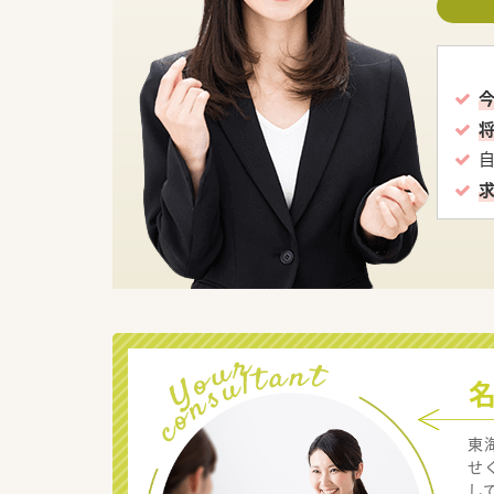
東
せ
し