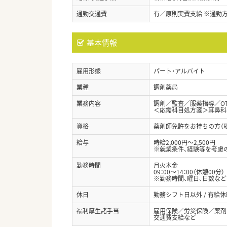
通勤交通費
有／原則実費支給 ※通勤
基本情報
雇用形態
パート・アルバイト
業種
調剤薬局
業務内容
調剤／監査／服薬指導／O
＜応需科目処方箋＞耳鼻科
資格
薬剤師免許をお持ちの方（
給与
時給2,000円～2,500円
※就業条件、経験等を考慮
勤務時間
月火木金
09：00～14：00（休憩00分）
※勤務時間、曜日、日数な
休日
勤務シフト日以外 / 有給
福利厚生諸手当
雇用保険／労災保険／薬剤
交通費支給など