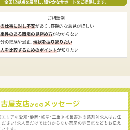
全国12拠点を展開し、細やかなサポートをご提供します。
ご相談例
今の仕事に対し不安
があり、客観的な意見がほしい
将来性のある職場の見極め方
がわからない
自分の経験や適正、
現状を振り返りたい
求人を比較するためのポイント
が知りたい
名古屋支店
メッセージ
からの
海エリア≪愛知・静岡・岐阜・三重≫≪長野≫の薬剤師求人はお任
ください！求人票だけでは分からない薬局の雰囲気などもお伝え
ています。