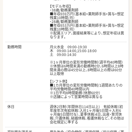
【モデル年収】
・38歳/勤務薬剤師
■年収659万円（基本給+薬剤師手当+賞与+想定
残業10時間/月）
・28歳/勤務薬剤師
■年収653万円（基本給+薬剤師手当+賞与+想定
残業10時間/月）
※配属エリア、面接結果等により、想定年収は異
なります。
勤務時間
月火水金 09:00-19:30
木 09:00-14:00,15:00-18:00
土 09:00-14:30
※1ヶ月単位の変形労働時間制（週平均40時間）
※休憩は6時間未満の勤務時0分、6時間以上8時
間未満の際は45分以上、8時間以上の際は60分
以上取得
【シフト例】
■1カ月単位の変形労働時間制/1週間あたりの
平均労働時間40時間以内
※1日平均8時間勤務（休憩60分）
※店舗によって営業時間は異なる
休日
週休2日制（年間休日114日以上) 有給休暇（初
年度年次有給休暇：入社1ヶ月後5日間＋入社6
ヶ月後5日間付与）、夏季休暇:4日、出産・育児休
暇、介護休暇、結婚休暇、看護休暇など、その他は
会社規定に準ずる