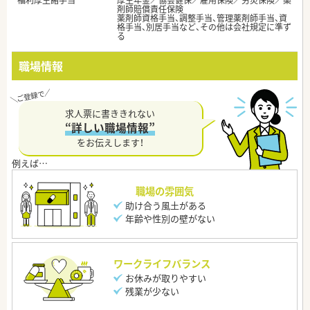
福利厚生諸手当
厚生年金／協会健保／雇用保険／労災保険／薬
剤師賠償責任保険
薬剤師資格手当、調整手当、管理薬剤師手当、資
格手当、別居手当など、その他は会社規定に準ず
る
職場情報
求人票に書ききれない
“詳しい職場情報”
をお伝えします！
職場の雰囲気
助け合う風土がある
年齢や性別の壁がない
ワークライフバランス
お休みが取りやすい
残業が少ない