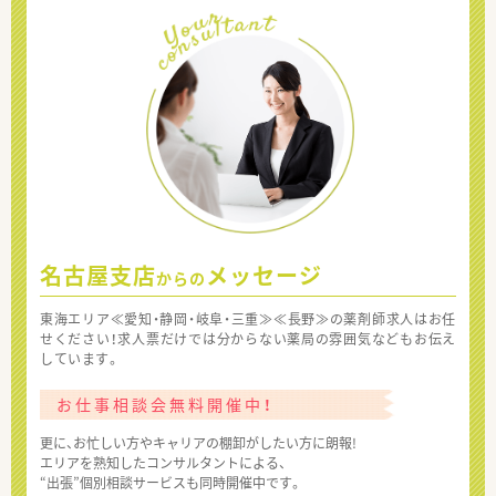
名古屋支店
メッセージ
からの
東海エリア≪愛知・静岡・岐阜・三重≫≪長野≫の薬剤師求人はお任
せください！求人票だけでは分からない薬局の雰囲気などもお伝え
しています。
お仕事相談会無料開催中！
更に、お忙しい方やキャリアの棚卸がしたい方に朗報!
エリアを熟知したコンサルタントによる、
“出張”個別相談サービスも同時開催中です。