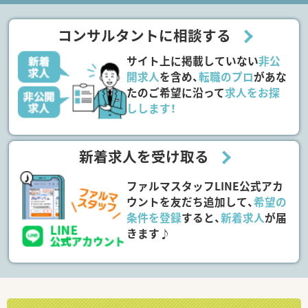
コンサルタントに相談する
サイト上に掲載していない
非公
開求人
を含め、
転職のプロ
があな
たのご希望に沿って
求人をお探
しします！
新着求人を受け取る
ファルマスタッフLINE公式アカ
ウントを友だち追加して、
希望の
条件を登録
すると、
新着求人
が届
きます♪