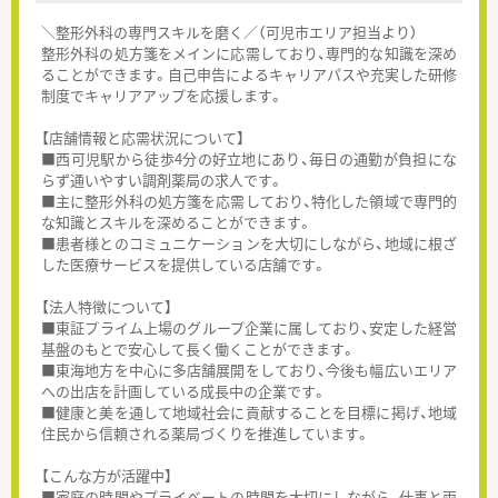
＼整形外科の専門スキルを磨く／（可児市エリア担当より）
整形外科の処方箋をメインに応需しており、専門的な知識を深め
ることができます。自己申告によるキャリアパスや充実した研修
制度でキャリアアップを応援します。
【店舗情報と応需状況について】
■西可児駅から徒歩4分の好立地にあり、毎日の通勤が負担にな
らず通いやすい調剤薬局の求人です。
■主に整形外科の処方箋を応需しており、特化した領域で専門的
な知識とスキルを深めることができます。
■患者様とのコミュニケーションを大切にしながら、地域に根ざ
した医療サービスを提供している店舗です。
【法人特徴について】
■東証プライム上場のグループ企業に属しており、安定した経営
基盤のもとで安心して長く働くことができます。
■東海地方を中心に多店舗展開をしており、今後も幅広いエリア
への出店を計画している成長中の企業です。
■健康と美を通して地域社会に貢献することを目標に掲げ、地域
住民から信頼される薬局づくりを推進しています。
【こんな方が活躍中】
■家庭の時間やプライベートの時間を大切にしながら、仕事と両