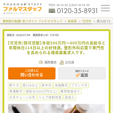
平日9：30-19：00 土日10：00-19：00
薬剤師の転職・求人サイト ファルマスタッフ
岐阜県
可児市
求人ID：71
更新日：
2026/07/08
薬剤師求人ID：
714709
【可児市/西可児駅】年収500万円～600万円の高給与と
年間休日114日以上の好待遇。整形外科応需で専門性
を高められる増員募集求人です。
調剤薬局
正社員
この求人に
検討リストに
問い合わせる
追加
駅チカ
週32h以上
新卒可
未経験可
ブランク可
車通勤可
高給与(600万円以上)
教育制度あり
大手チェーン以外
ヘルプ体制充実
高収入