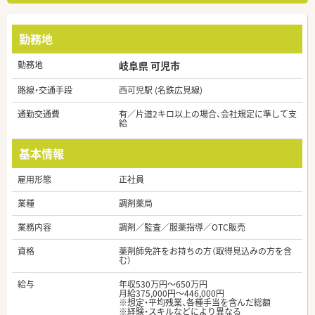
勤務地
勤務地
岐阜県 可児市
路線・交通手段
西可児駅 (名鉄広見線)
通勤交通費
有／片道2キロ以上の場合、会社規定に準して支
給
基本情報
雇用形態
正社員
業種
調剤薬局
業務内容
調剤／監査／服薬指導／OTC販売
資格
薬剤師免許をお持ちの方（取得見込みの方を含
む）
給与
年収530万円～650万円
月給375,000円～446,000円
※想定・平均残業、各種手当を含んだ総額
※経験・スキルなどにより異なる