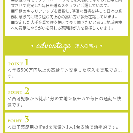
立させて充実した毎日を送るスタッフが活躍しています。
■早期のキャリアアップを目指し、明確な目標を持って日々の業
務に意欲的に取り組む向上心の高い方が多数在籍しています。
■安定した大手企業で腰を据えて長く働きたいと考え、地域医療
への貢献にやりがいを感じる薬剤師が力を発揮しています。
advantage
求人の魅力
＜年収500万円以上の高給与＞安定した収入を実現できま
す。
＜西可児駅から徒歩4分の立地＞駅チカで毎日の通勤も快
適です。
＜電子薬歴用のiPadを完備＞1人1台支給で効率的です。