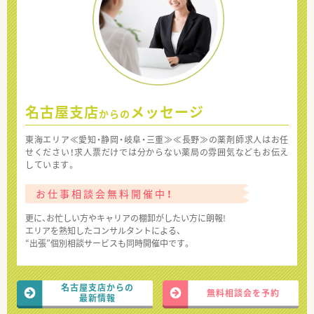
名古屋支店
メッセージ
からの
東海エリア≪愛知・静岡・岐阜・三重≫≪長野≫の薬剤師求人はお任
せください！求人票だけでは分からない薬局の雰囲気などもお伝え
しています。
お仕事相談会無料開催中！
更に、お忙しい方やキャリアの棚卸がしたい方に朗報!
エリアを熟知したコンサルタントによる、
“出張”個別相談サービスも同時開催中です。
名古屋支店からの
無料相談会を予約
最新情報