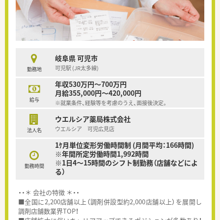
岐阜県 可児市
可児駅 (JR太多線)
勤務地
年収530万円～700万円
月給355,000円～420,000円
給与
※就業条件、経験等を考慮のうえ、面接後決定。
ウエルシア薬局株式会社
ウエルシア 可児広見店
法人名
1ｹ月単位変形労働時間制 (月間平均：166時間)
※年間所定労働時間1,992時間
※1日4～15時間のシフト制勤務（店舗などによ
勤務時間
る）
・・＊ 会社の特徴 ＊・・
■全国に2,200店舗以上（調剤併設型約2,000店舗以上）を展開し
調剤店舗数業界TOP！