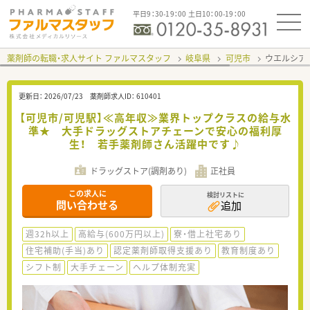
平日9：30-19：00 土日10：00-19：00
薬剤師の転職・求人サイト ファルマスタッフ
岐阜県
可児市
ウエルシア
更新日：
2026/07/23
薬剤師求人ID：
610401
【可児市/可児駅】≪高年収≫業界トップクラスの給与水
準★ 大手ドラッグストアチェーンで安心の福利厚
生！ 若手薬剤師さん活躍中です♪
ドラッグストア(調剤あり)
正社員
この求人に
検討リストに
問い合わせる
追加
週32h以上
高給与(600万円以上)
寮・借上社宅あり
住宅補助(手当)あり
認定薬剤師取得支援あり
教育制度あり
シフト制
大手チェーン
ヘルプ体制充実