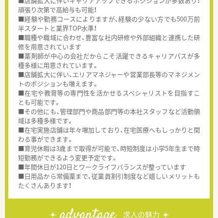
■店舗拡大に伴いキャリアアップできるポジションが多数あり！
頑張り次第で高給与も可能！
■経験や勤務コースによりますが、経験の少ない方でも500万前
半スタートと業界TOP水準！
■職種や職域に合わせ、豊富な社内研修や外部組織と連携した研
修を用意されています
■薬剤師が中心の会社だからこそ活躍できるキャリアパスが多
種多様に用意されています。
■店舗拡大に伴い、エリアマネジャーや営業部長等のマネジメン
トのポジションも増えます。
■在宅や教育等の専門性を活かせるスペシャリストを目指すこ
とも可能です。
■その他にも、管理部門や商品部門等の本社スタッフなど活動領
域は多種多様です。
■在宅実施店舗は年々増加しており、在宅医療へもしっかりと関
わる事ができます。
■育児休暇は3歳まで取得が可能で、時短制度は小学5年生まで時
短勤務ができるよう変更予定です。
■年間休日が120日とワークライフバランスが整っています
■日用品から常備薬まで、従業員割引制度など嬉しいメリットも
たくさんあります！
advantage
求人の魅力