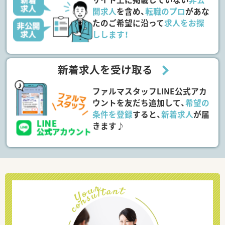
開求人
を含め、
転職のプロ
があな
たのご希望に沿って
求人をお探
しします！
新着求人を受け取る
ファルマスタッフLINE公式アカ
ウントを友だち追加して、
希望の
条件を登録
すると、
新着求人
が届
きます♪