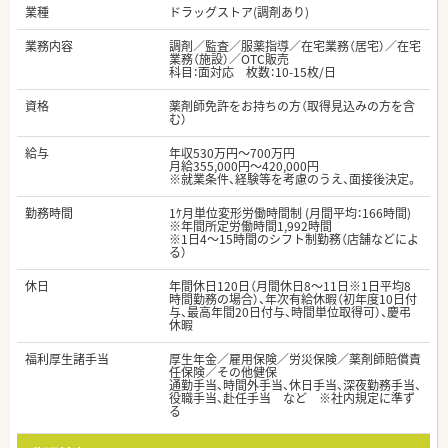
業種
ドラッグストア(調剤あり)
業務内容
調剤／監査／服薬指導／在宅業務（居宅）／在宅
業務（施設）／OTC販売
科目：面対応 枚数：10-15枚/日
資格
薬剤師免許をお持ちの方（取得見込みの方を含
む）
給与
年収530万円～700万円
月給355,000円～420,000円
※就業条件、経験等を考慮のうえ、面接後決定。
勤務時間
1ｹ月単位変形労働時間制 (月間平均：166時間)
※年間所定労働時間1,992時間
※1日4～15時間のシフト制勤務（店舗などによ
る）
休日
年間休日120日（月間休日8～11日※1日平均8
時間勤務の場合）、年次有給休暇（初年度10日付
与、最高年間20日付与、時間単位取得可）、慶弔
休暇
福利厚生諸手当
厚生年金／雇用保険／労災保険／薬剤師賠償責
任保険／その他健保
通勤手当、時間外手当、休日手当、深夜勤務手当、
役職手当、赴任手当 など ※社内規定に準ず
る