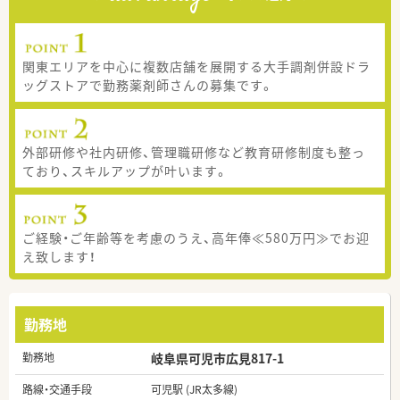
関東エリアを中心に複数店舗を展開する大手調剤併設ドラ
ッグストアで勤務薬剤師さんの募集です。
外部研修や社内研修、管理職研修など教育研修制度も整っ
ており、スキルアップが叶います。
ご経験・ご年齢等を考慮のうえ、高年俸≪580万円≫でお迎
え致します！
勤務地
勤務地
岐阜県可児市広見817-1
路線・交通手段
可児駅 (JR太多線)