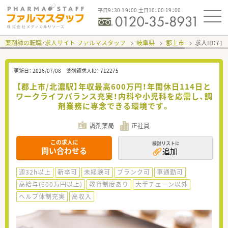
平日9：30-19：00 土日10：00-19：00
薬剤師の転職・求人サイト ファルマスタッフ
岐阜県
郡上市
求人ID：71
更新日：
2026/07/08
薬剤師求人ID：
712275
【郡上市/北濃駅】年収最高600万円！年間休日114日と
ワークライフバランス充実！内科や小児科を応需し、調
剤業務に専念できる環境です。
調剤薬局
正社員
この求人に
検討リストに
問い合わせる
追加
週32h以上
新卒可
未経験可
ブランク可
車通勤可
高給与(600万円以上)
教育制度あり
大手チェーン以外
ヘルプ体制充実
高収入