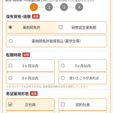
薬局・病院等への直接応募ではございませんので、ご安心ください。
1
2
3
4
保有資格・経験
必須
薬剤師免許
研修認定薬剤師
薬剤師免許取得見込（薬学生等）
転職時期
必須
1ヶ月以内
3ヶ月以内
6ヶ月以内
良いところがあれば
※ダブルワークをお考えの方は、就業開始時期の目安を選択してください
希望雇用形態
必須
正社員
契約社員