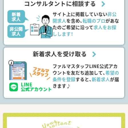
コンサルタントに相談する
サイト上に掲載していない
非公
開求人
を含め、
転職のプロ
があな
たのご希望に沿って
求人をお探
しします！
新着求人を受け取る
ファルマスタッフLINE公式アカ
ウントを友だち追加して、
希望の
条件を登録
すると、
新着求人
が届
きます♪