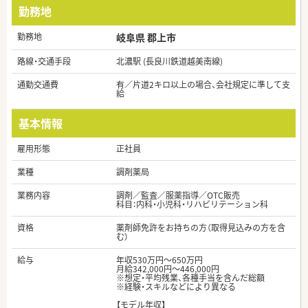
勤務地
勤務地
岐阜県 郡上市
路線・交通手段
北濃駅 (長良川鉄道越美南線)
通勤交通費
有／片道2キロ以上の場合、会社規定に準して支
給
基本情報
雇用形態
正社員
業種
調剤薬局
業務内容
調剤／監査／服薬指導／OTC販売
科目：内科・小児科・リハビリテーション科
資格
薬剤師免許をお持ちの方（取得見込みの方を含
む）
給与
年収530万円～650万円
月給342,000円～446,000円
※想定・平均残業、各種手当を含んだ総額
※経験・スキルなどにより異なる
【モデル年収】