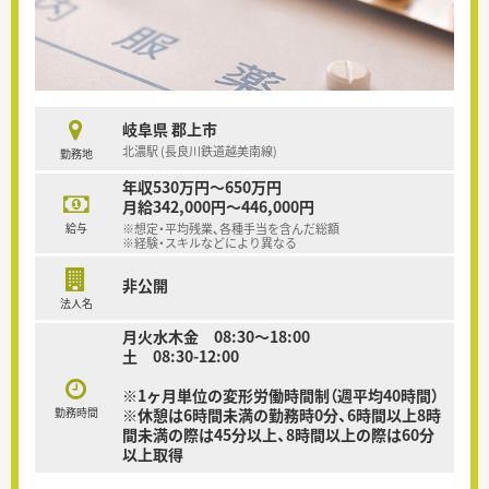
岐阜県 郡上市
北濃駅 (長良川鉄道越美南線)
勤務地
年収530万円～650万円
月給342,000円～446,000円
給与
※想定・平均残業、各種手当を含んだ総額
※経験・スキルなどにより異なる
非公開
法人名
月火水木金 08:30〜18:00
土 08:30-12:00
※1ヶ月単位の変形労働時間制（週平均40時間）
勤務時間
※休憩は6時間未満の勤務時0分、6時間以上8時
間未満の際は45分以上、8時間以上の際は60分
以上取得