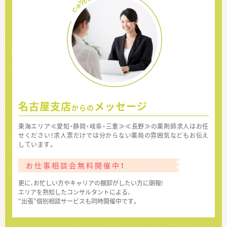
名古屋支店
メッセージ
からの
東海エリア≪愛知・静岡・岐阜・三重≫≪長野≫の薬剤師求人はお任
せください！求人票だけでは分からない薬局の雰囲気などもお伝え
しています。
お仕事相談会無料開催中！
更に、お忙しい方やキャリアの棚卸がしたい方に朗報!
エリアを熟知したコンサルタントによる、
“出張”個別相談サービスも同時開催中です。