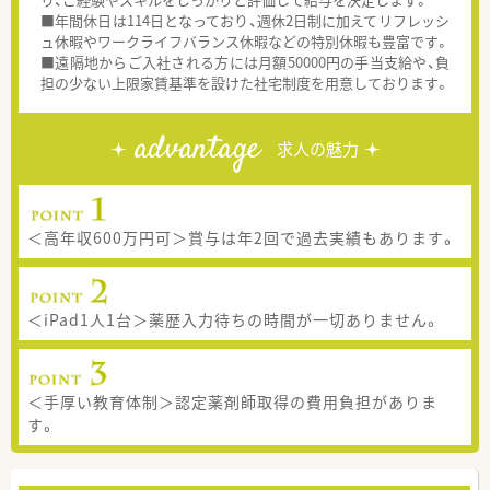
■年間休日は114日となっており、週休2日制に加えてリフレッシ
ュ休暇やワークライフバランス休暇などの特別休暇も豊富です。
■遠隔地からご入社される方には月額50000円の手当支給や、負
担の少ない上限家賃基準を設けた社宅制度を用意しております。
advantage
求人の魅力
＜高年収600万円可＞賞与は年2回で過去実績もあります。
＜iPad1人1台＞薬歴入力待ちの時間が一切ありません。
＜手厚い教育体制＞認定薬剤師取得の費用負担がありま
す。