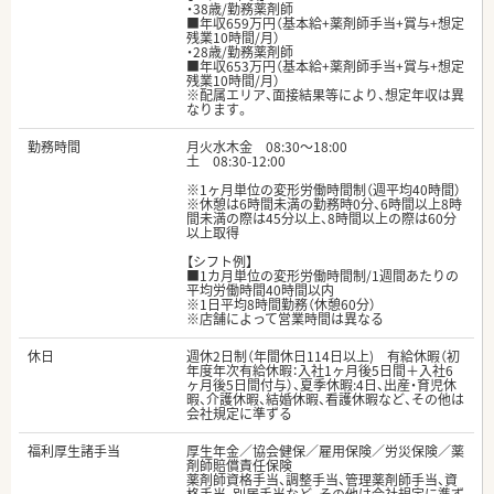
・38歳/勤務薬剤師
■年収659万円（基本給+薬剤師手当+賞与+想定
残業10時間/月）
・28歳/勤務薬剤師
■年収653万円（基本給+薬剤師手当+賞与+想定
残業10時間/月）
※配属エリア、面接結果等により、想定年収は異
なります。
勤務時間
月火水木金 08:30〜18:00
土 08:30-12:00
※1ヶ月単位の変形労働時間制（週平均40時間）
※休憩は6時間未満の勤務時0分、6時間以上8時
間未満の際は45分以上、8時間以上の際は60分
以上取得
【シフト例】
■1カ月単位の変形労働時間制/1週間あたりの
平均労働時間40時間以内
※1日平均8時間勤務（休憩60分）
※店舗によって営業時間は異なる
休日
週休2日制（年間休日114日以上) 有給休暇（初
年度年次有給休暇：入社1ヶ月後5日間＋入社6
ヶ月後5日間付与）、夏季休暇:4日、出産・育児休
暇、介護休暇、結婚休暇、看護休暇など、その他は
会社規定に準ずる
福利厚生諸手当
厚生年金／協会健保／雇用保険／労災保険／薬
剤師賠償責任保険
薬剤師資格手当、調整手当、管理薬剤師手当、資