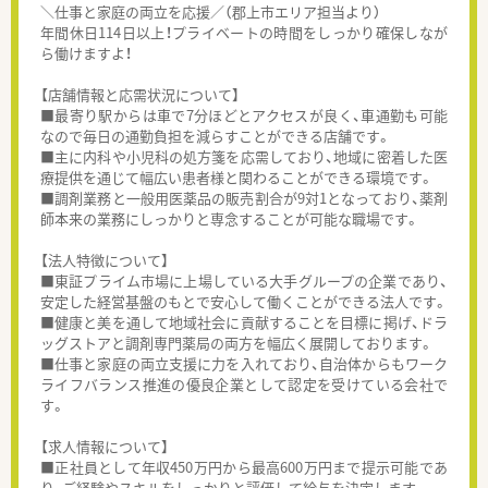
＼仕事と家庭の両立を応援／（郡上市エリア担当より）
年間休日114日以上！プライベートの時間をしっかり確保しなが
ら働けますよ！
【店舗情報と応需状況について】
■最寄り駅からは車で7分ほどとアクセスが良く、車通勤も可能
なので毎日の通勤負担を減らすことができる店舗です。
■主に内科や小児科の処方箋を応需しており、地域に密着した医
療提供を通じて幅広い患者様と関わることができる環境です。
■調剤業務と一般用医薬品の販売割合が9対1となっており、薬剤
師本来の業務にしっかりと専念することが可能な職場です。
【法人特徴について】
■東証プライム市場に上場している大手グループの企業であり、
安定した経営基盤のもとで安心して働くことができる法人です。
■健康と美を通して地域社会に貢献することを目標に掲げ、ドラ
ッグストアと調剤専門薬局の両方を幅広く展開しております。
■仕事と家庭の両立支援に力を入れており、自治体からもワーク
ライフバランス推進の優良企業として認定を受けている会社で
す。
【求人情報について】
■正社員として年収450万円から最高600万円まで提示可能であ
り、ご経験やスキルをしっかりと評価して給与を決定します。