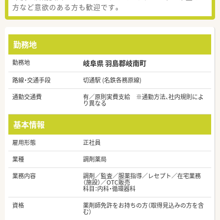
方など意欲のある方も歓迎です。
勤務地
勤務地
岐阜県 羽島郡岐南町
路線・交通手段
切通駅 (名鉄各務原線)
通勤交通費
有／原則実費支給 ※通勤方法、社内規則によ
り異なる
基本情報
雇用形態
正社員
業種
調剤薬局
業務内容
調剤／監査／服薬指導／レセプト／在宅業務
（施設）／OTC販売
科目：内科・循環器科
資格
薬剤師免許をお持ちの方（取得見込みの方を含
む）