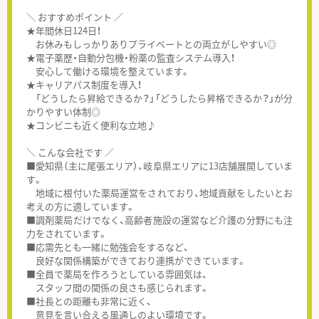
＼ おすすめポイント ／
★年間休日124日！
お休みもしっかりありプライベートとの両立がしやすい◎
★電子薬歴・自動分包機・粉薬の監査システム導入！
安心して働ける環境を整えています。
★キャリアパス制度を導入！
「どうしたら昇給できるか？」「どうしたら昇格できるか？」が分
かりやすい体制◎
★コンビニも近く便利な立地♪
＼ こんな会社です ／
■愛知県（主に尾張エリア）、岐阜県エリアに13店舗展開していま
す。
地域に根付いた薬局運営をされており、地域貢献をしたいとお
考えの方に適しています。
■調剤薬局だけでなく、高齢者施設の運営など介護の分野にも注
力をされています。
■応需先とも一緒に勉強会をするなど、
良好な関係構築ができており連携ができています。
■全員で薬局を作ろうとしている雰囲気は、
スタッフ間の関係の良さも感じられます。
■社長との距離も非常に近く、
意見を言い合える風通しのよい環境です。