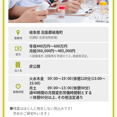
岐阜県 羽島郡岐南町
切通駅 (名鉄各務原線)
勤務地
年収440万円～600万円
月給360,000円～485,000円
給与
※就業条件、経験等を考慮のうえ、面接後決定。
非公開
法人名
火水木金 09：00～19：00（休憩120分/13:00～
15:00）
月土 09：00～13：00（休憩00分）
勤務時間
週40時間の月間変形労働時間制とする
※休憩60分以上、その他法定通り
■残業はほとんど発生しない見込みです！
早めのご帰宅叶います♪