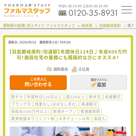
平日9：30-19：00 土日10：00-19：00
薬剤師の転職・求人サイト ファルマスタッフ
岐阜県
羽島郡岐南町
求人I
更新日：
2026/06/22
薬剤師求人ID：
554166
【羽島郡岐南町/切通駅】年間休日124日♪年収600万円
可！施設在宅の業務にも積極的な方にオススメ！
調剤薬局
正社員
この求人に
検討リストに
問い合わせる
追加
駅チカ
年間休日120日以上
週32h以上
新卒可
未経験可
ブランク可
残業なし(ほぼなし含む)
車通勤可
高給与(600万円以上)
新規オープン
管理薬剤師
教育制度あり
シフト制
大手チェーン以外
高収入