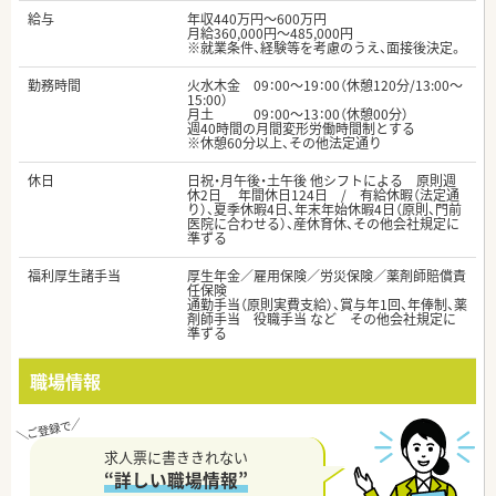
給与
年収440万円～600万円
月給360,000円～485,000円
※就業条件、経験等を考慮のうえ、面接後決定。
勤務時間
火水木金 09：00～19：00（休憩120分/13:00～
15:00）
月土 09：00～13：00（休憩00分）
週40時間の月間変形労働時間制とする
※休憩60分以上、その他法定通り
休日
日祝・月午後・土午後 他シフトによる 原則週
休2日 年間休日124日 / 有給休暇（法定通
り）、夏季休暇4日、年末年始休暇4日（原則、門前
医院に合わせる）、産休育休、その他会社規定に
準ずる
福利厚生諸手当
厚生年金／雇用保険／労災保険／薬剤師賠償責
任保険
通勤手当（原則実費支給）、賞与年1回、年俸制、薬
剤師手当 役職手当 など その他会社規定に
準ずる
職場情報
求人票に書ききれない
“詳しい職場情報”