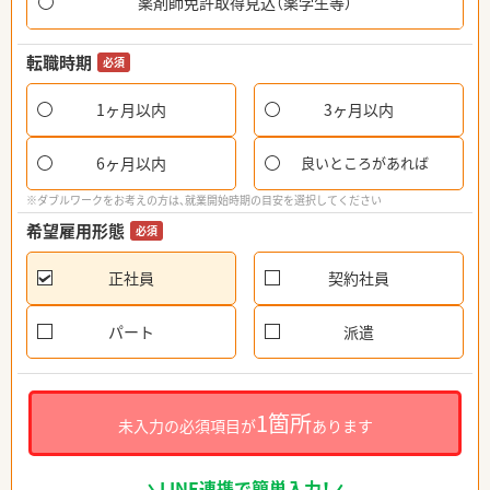
薬剤師免許取得見込（薬学生等）
転職時期
必須
1ヶ月以内
3ヶ月以内
6ヶ月以内
良いところがあれば
※ダブルワークをお考えの方は、就業開始時期の目安を選択してください
希望雇用形態
必須
正社員
契約社員
パート
派遣
1箇所
未入力の必須項目が
あります
LINE連携で簡単入力！