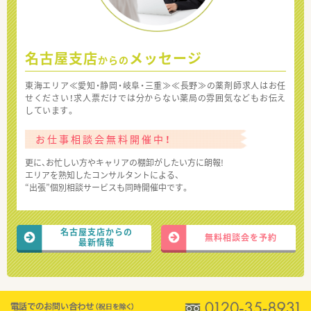
名古屋支店
メッセージ
からの
東海エリア≪愛知・静岡・岐阜・三重≫≪長野≫の薬剤師求人はお任
せください！求人票だけでは分からない薬局の雰囲気などもお伝え
しています。
お仕事相談会無料開催中！
更に、お忙しい方やキャリアの棚卸がしたい方に朗報!
エリアを熟知したコンサルタントによる、
“出張”個別相談サービスも同時開催中です。
名古屋支店からの
無料相談会を予約
最新情報