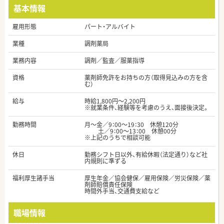
基本情報
雇用形態
パート・アルバイト
業種
調剤薬局
業務内容
調剤／監査／服薬指導
資格
薬剤師免許をお持ちの方（取得見込みの方を含
む）
給与
時給1,800円～2,200円
※就業条件、経験等を考慮のうえ、面接後決定。
勤務時間
月～金／9：00～19：30 休憩120分
土／9：00～13：00 休憩00分
※上記のうちで相談可能
休日
勤務シフト日以外、有給休暇（法定通り）など社
内規則に準ずる
福利厚生諸手当
厚生年金／協会健保／雇用保険／労災保険／薬
剤師賠償責任保険
時間外手当、交通費支給など
職場情報