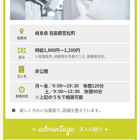
岐阜県 羽島郡笠松町
勤務地
時給1,800円～2,200円
※就業条件、経験等を考慮のうえ、面接後決定。
給与
非公開
法人名
月～金／9：00～19：30 休憩120分
土／9：00～13：00 休憩00分
勤務時間
※上記のうちで相談可能
■ 新しくきれいな薬局で、設備を整えています。
advantage
求人の魅力