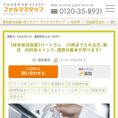
平日9：30-19：00 土日10：00-19：00
薬剤師の転職・求人サイト ファルマスタッフ
岐阜県
羽島郡笠松町
求人I
更新日：
2026/06/19
薬剤師求人ID：
85097
【岐阜県羽島郡】パートさん 19時まで入れる方、歓
迎 内科系メインで、調剤の基本が学べます！
調剤薬局
パート・アルバイト
この求人に
検討リストに
問い合わせる
追加
ブランク可
Ｗワーク可
車通勤可
生活環境充実
教育制度あり
シフト制
大手チェーン以外
ヘルプ体制充実
夜間のみ