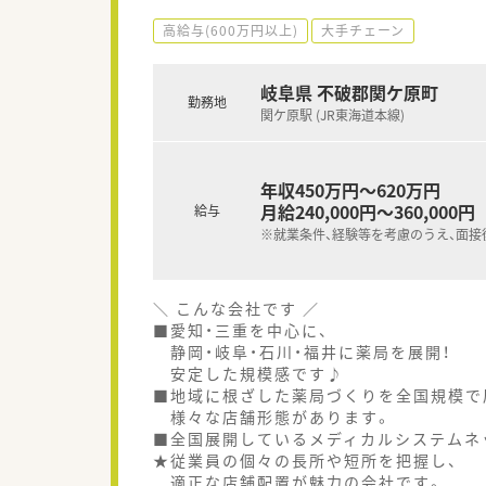
高給与(600万円以上)
大手チェーン
岐阜県 不破郡関ケ原町
勤務地
関ケ原駅 (JR東海道本線)
年収450万円～620万円
月給240,000円～360,000円
給与
※就業条件、経験等を考慮のうえ、面接
＼ こんな会社です ／
■愛知・三重を中心に、
静岡・岐阜・石川・福井に薬局を展開！
安定した規模感です♪
■地域に根ざした薬局づくりを全国規模で
様々な店舗形態があります。
■全国展開しているメディカルシステムネ
★従業員の個々の長所や短所を把握し、
適正な店舗配置が魅力の会社です。