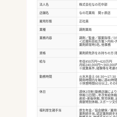
法人名
株式会社なの花中部
店舗名
なの花薬局 関ヶ原店
雇用形態
正社員
業種
調剤薬局
業務内容
調剤／監査／服薬指導／O
＜応需科目処方箋＞内科・
薬剤師常時3名、他事務
資格
薬剤師免許をお持ちの方（
給与
年収450万円～620万円
月給240,000円～360,000
※就業条件、経験等を考慮
勤務時間
火水木金土 08：30～17：30
開局時間内を軸に週40時
※休憩時間60分以上、そ
休日
週休2日制（勤務店舗により
休暇（3日間）、年次有給休暇
産前・産後休暇、育児休暇、
貢献特別休暇、スポーツ文
福利厚生諸手当
厚生年金／協会健保／雇用
薬剤師手当、認定薬剤師手
勤務手当、地域手当など 