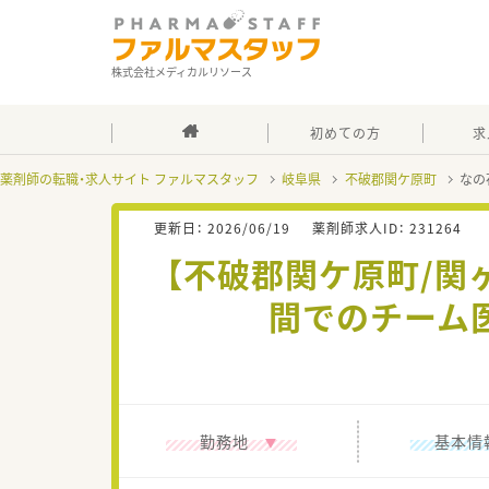
株式会社メディカルリソース
初めての方
求
薬剤師の転職・求人サイト ファルマスタッフ
岐阜県
不破郡関ケ原町
なの
更新日：
2026/06/19
薬剤師求人ID：
231264
【不破郡関ケ原町/関
間でのチーム
勤務地
基本情