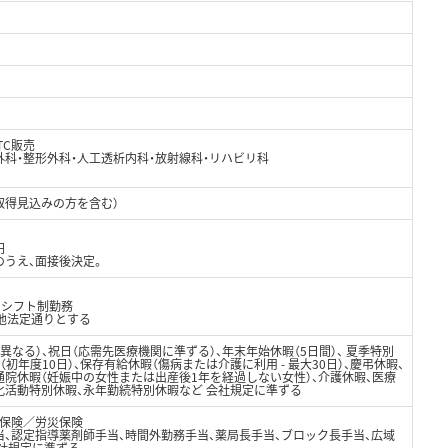
TC販売
外科・整形外科・人工透析内科・放射線科・リハビリ科
取得見込みの方を含む）
円
のうえ、面接後決定。
間シフト制勤務
の他法定通りとする
異なる）、祝日（応需先医療機関に準ずる）、年末年始休暇（5日間）、 夏季特別
（初年度10日）、保存有給休暇（傷病または介護に利用 - 最大30日）、慶弔休暇、
通院休暇（妊娠中の女性または出産後1年を経過しない女性）、介護休暇、医療
化活動特別休暇、永年勤続特別休暇など 会社規定に準ずる
保険／労災保険
当、認定指導薬剤師手当、時間外勤務手当、薬局長手当、ブロック長手当、広域
会社規定に準ずる