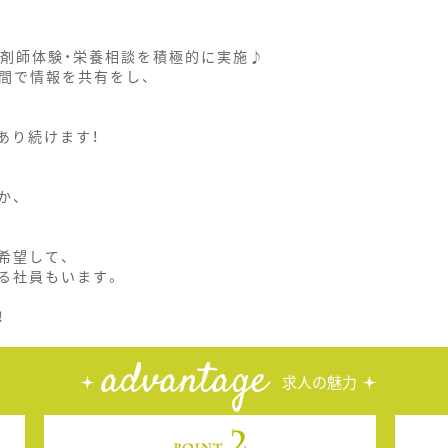
薬剤師体験・栄養相談を積極的に実施♪
間で情報を共有をし、
あり続けます！
か、
希望して、
る社員もいます。
！
advantage
求人の魅力