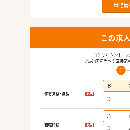
職場情
この求
コンサルタントへ求
薬局・病院等への直接応
1
保有資格・経験
必須
転職時期
必須