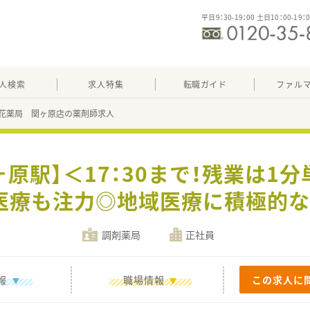
平日9：30-19：00 土日10：00-19：
人検索
求人特集
転職ガイド
ファル
花薬局 関ヶ原店の薬剤師求人
ヶ原駅】＜17：30まで！残業は1
医療も注力◎地域医療に積極的な
調剤薬局
正社員
報
職場情報
この求人に