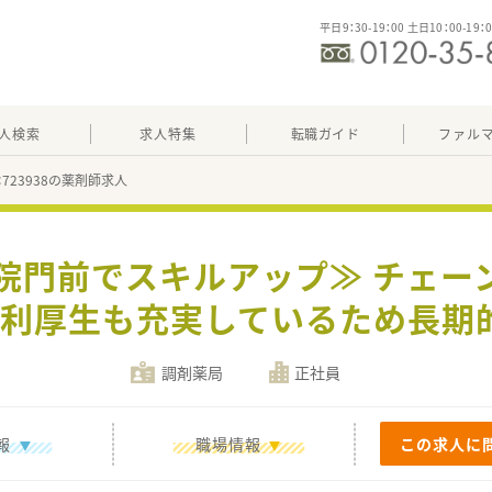
平日9：30-19：00 土日10：00-19：
人検索
求人特集
転職ガイド
ファル
：723938の薬剤師求人
病院門前でスキルアップ≫ チェー
福利厚生も充実しているため長期
調剤薬局
正社員
報
職場情報
この求人に