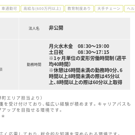
車通勤可
高給与(600万円以上)
教育制度あり
大手チェーン
ヘル
非公開
法人名
月火水木金 08：30～19：00
土日祝 08：30～17：15
※1ヶ月単位の変形労働時間制（週平
均40時間）
勤務時間
※休憩は6時間未満の勤務時0分、6
額
時間以上8時間未満の際は45分以
上、8時間以上の際は60分以上取得
野町エリア担当より）
箋を受け付けており、幅広い経験が積めます。キャリアパスも
プアップを目指せる環境です。
--＊
広く応需しており、総合的な知識を深められる環境です。