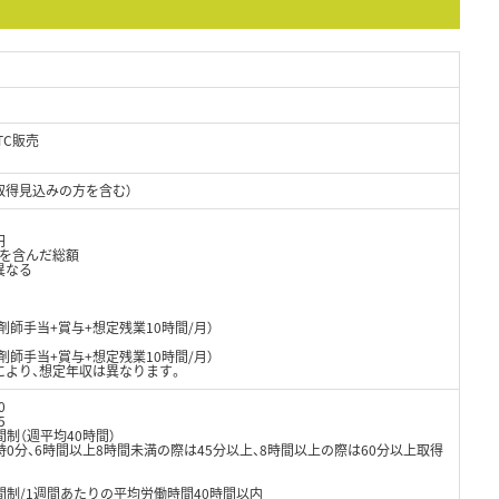
TC販売
取得見込みの方を含む）
円
当を含んだ総額
異なる
剤師手当+賞与+想定残業10時間/月）
剤師手当+賞与+想定残業10時間/月）
により、想定年収は異なります。
0
5
制（週平均40時間）
0分、6時間以上8時間未満の際は45分以上、8時間以上の際は60分以上取得
間制/1週間あたりの平均労働時間40時間以内