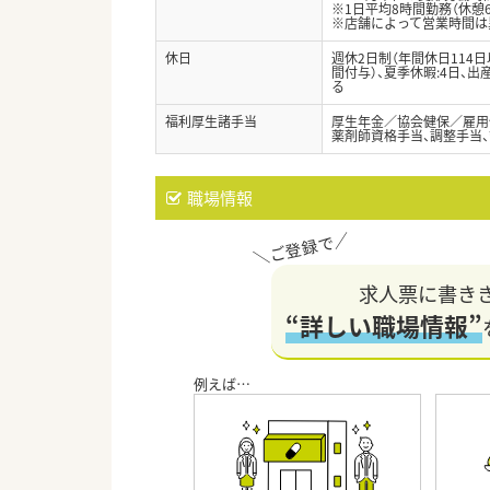
※1日平均8時間勤務（休憩6
※店舗によって営業時間は
休日
週休2日制（年間休日114
間付与）、夏季休暇:4日、
る
福利厚生諸手当
厚生年金／協会健保／雇用
薬剤師資格手当、調整手当
職場情報
求人票に書き
“詳しい職場情報”