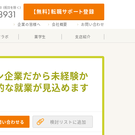
00
（祝日を除く）
【無料】転職サポート登録
企業の皆様へ
会社概要
お問い合わせ
マラボ
薬学生
支店紹介
ン企業だから未経験か
的な就業が見込めます
問い合わせる
検討リストに追加