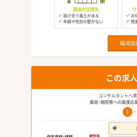
職場の雰囲気
ワ
助け合う風土がある
お
年齢や性別の壁がない
残
職場情
この求
コンサルタントへ求
薬局・病院等への直接応
1
保有資格・経験
必須