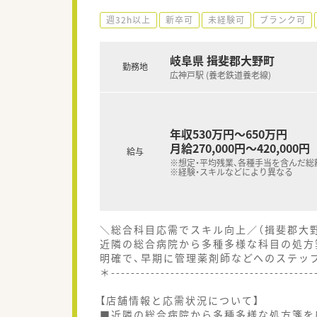
週32h以上
新卒可
未経験可
ブランク可
岐阜県 揖斐郡大野町
勤務地
広神戸駅 (養老鉄道養老線)
年収530万円～650万円
月給270,000円～420,000円
給与
※想定・平均残業、各種手当を含んだ総
※経験・スキルなどにより異なる
＼総合科目応需でスキル向上／（揖斐郡大
近隣の総合病院から多種多様な科目の処方
明確で、早期に管理薬剤師などへのステッ
＊----------------------------------------
【店舗情報と応需状況について】
■近隣の総合病院から多種多様な処方箋を