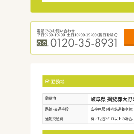
勤務地
岐阜県 揖斐郡大野
勤務地
路線・交通手段
広神戸駅 (養老鉄道養老線)
通勤交通費
有／片道2キロ以上の場合