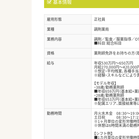
基本情報
雇用形態
正社員
業種
調剤薬局
業務内容
調剤／監査／服薬指導／O
■科目：総合科目
資格
薬剤師免許をお持ちの方（
給与
年収530万円～650万円
月給270,000円～420,000
※想定・平均残業、各種手
※経験・スキルなどにより
【モデル年収】
・38歳/勤務薬剤師
■年収659万円（基本給+薬
・28歳/勤務薬剤師
■年収653万円（基本給+薬
※配属エリア、面接結果等
勤務時間
月火水木金 08：30～19：0
土日祝 08：30～17：1
※1ヶ月単位の変形労働時間
※休憩は6時間未満の勤務時
【シフト例】
■1カ月単位の変形労働時