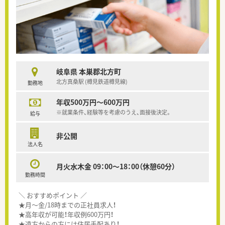
岐阜県 本巣郡北方町
北方真桑駅 (樽見鉄道樽見線)
勤務地
年収500万円～600万円
※就業条件、経験等を考慮のうえ、面接後決定。
給与
非公開
法人名
月火水木金 09：00～18：00（休憩60分）
勤務時間
＼ おすすめポイント ／
★月～金/18時までの正社員求人！
★高年収が可能！年収例600万円！
★遠方からの方には住居手配あり！