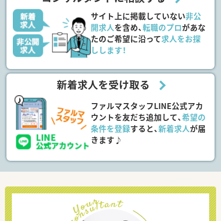
サイト上に掲載していない
非公
開求人
を含め、
転職のプロ
があな
たのご希望に沿って
求人をお探
しします！
新着求人を受け取る
ファルマスタッフLINE公式アカ
ウントを友だち追加して、
希望の
条件を登録
すると、
新着求人
が届
きます♪