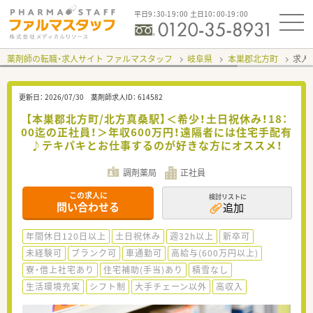
平日9：30-19：00 土日10：00-19：00
薬剤師の転職・求人サイト ファルマスタッフ
岐阜県
本巣郡北方町
求人I
更新日：
2026/07/30
薬剤師求人ID：
614582
【本巣郡北方町/北方真桑駅】＜希少！土日祝休み！18：
00迄の正社員！＞年収600万円！遠隔者には住宅手配有
♪テキパキとお仕事するのが好きな方にオススメ！
調剤薬局
正社員
この求人に
検討リストに
問い合わせる
追加
年間休日120日以上
土日祝休み
週32h以上
新卒可
未経験可
ブランク可
車通勤可
高給与(600万円以上)
寮・借上社宅あり
住宅補助(手当)あり
積雪なし
生活環境充実
シフト制
大手チェーン以外
高収入