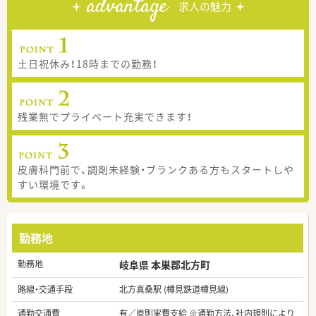
advantage
求人の魅力
土日祝休み！18時までの勤務！
残業無でプライベート充実できます！
皮膚科門前で、調剤未経験・ブランクある方もスタートしや
すい環境です。
勤務地
勤務地
岐阜県 本巣郡北方町
路線・交通手段
北方真桑駅 (樽見鉄道樽見線)
通勤交通費
有／原則実費支給 ※通勤方法、社内規則により