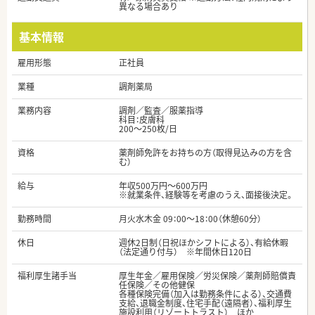
異なる場合あり
基本情報
雇用形態
正社員
業種
調剤薬局
業務内容
調剤／監査／服薬指導
科目：皮膚科
200～250枚/日
資格
薬剤師免許をお持ちの方（取得見込みの方を含
む）
給与
年収500万円～600万円
※就業条件、経験等を考慮のうえ、面接後決定。
勤務時間
月火水木金 09：00～18：00（休憩60分）
休日
週休2日制（日祝ほかシフトによる）、有給休暇
（法定通り付与） ※年間休日120日
福利厚生諸手当
厚生年金／雇用保険／労災保険／薬剤師賠償責
任保険／その他健保
各種保険完備（加入は勤務条件による）、交通費
支給、退職金制度、住宅手配（遠隔者）、福利厚生
施設利用（リゾートトラスト） ほか