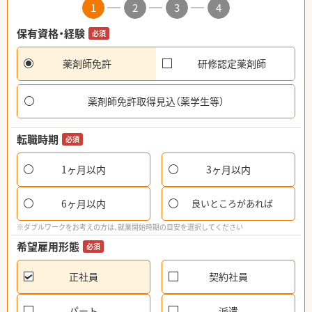
1
2
3
4
保有資格・経験
必須
薬剤師免許
研修認定薬剤師
薬剤師免許取得見込（薬学生等）
転職時期
必須
1ヶ月以内
3ヶ月以内
6ヶ月以内
良いところがあれば
※ダブルワークをお考えの方は、就業開始時期の目安を選択してください
希望雇用形態
必須
正社員
契約社員
パート
派遣