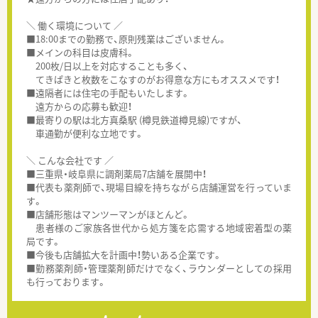
＼ 働く環境について ／
■18:00までの勤務で、原則残業はございません。
■メインの科目は皮膚科。
200枚/日以上を対応することも多く、
てきぱきと枚数をこなすのがお得意な方にもオススメです！
■遠隔者には住宅の手配もいたします。
遠方からの応募も歓迎！
■最寄りの駅は北方真桑駅 (樽見鉄道樽見線)ですが、
車通勤が便利な立地です。
＼ こんな会社です ／
■三重県・岐阜県に調剤薬局7店舗を展開中！
■代表も薬剤師で、現場目線を持ちながら店舗運営を行っていま
す。
■店舗形態はマンツーマンがほとんど。
患者様のご家族各世代から処方箋を応需する地域密着型の薬
局です。
■今後も店舗拡大を計画中！勢いある企業です。
■勤務薬剤師・管理薬剤師だけでなく、ラウンダーとしての採用
も行っております。