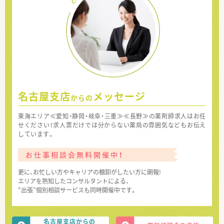
名古屋支店
メッセージ
からの
東海エリア≪愛知・静岡・岐阜・三重≫≪長野≫の薬剤師求人はお任
せください！求人票だけでは分からない薬局の雰囲気などもお伝え
しています。
お仕事相談会無料開催中！
更に、お忙しい方やキャリアの棚卸がしたい方に朗報!
エリアを熟知したコンサルタントによる、
“出張”個別相談サービスも同時開催中です。
名古屋支店からの