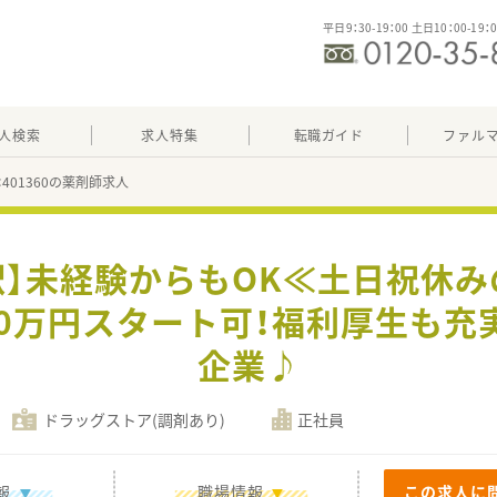
平日9：30-19：00 土日10：00-19：
人検索
求人特集
転職ガイド
ファル
：401360の薬剤師求人
駅】未経験からもOK≪土日祝休
00万円スタート可！福利厚生も充
企業♪
ドラッグストア(調剤あり)
正社員
報
職場情報
この求人に