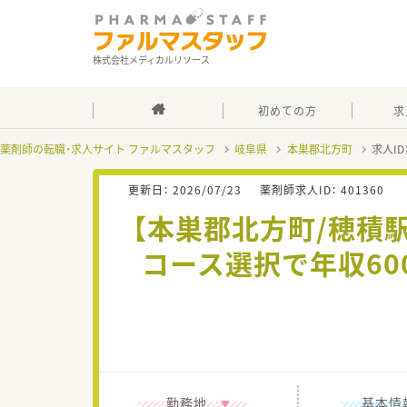
株式会社メディカルリソース
初めての方
求
薬剤師の転職・求人サイト ファルマスタッフ
岐阜県
本巣郡北方町
求人ID
更新日：
2026/07/23
薬剤師求人ID：
401360
【本巣郡北方町/穂積
コース選択で年収6
勤務地
基本情