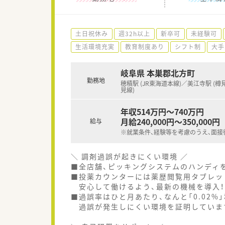
土日祝休み
週32h以上
新卒可
未経験可
生活環境充実
教育制度あり
シフト制
大手
岐阜県 本巣郡北方町
勤務地
穂積駅 (JR東海道本線)／美江寺駅 (
見線)
年収514万円～740万円
月給240,000円～350,000円
給与
※就業条件、経験等を考慮のうえ、面接
＼ 調剤過誤が起きにくい環境 ／
■全店舗、ピッキングシステムのハンディを
■投薬カウンターには薬歴閲覧用タブレッ
安心して働けるよう、最新の機械を導入！
■過誤率はひと月あたり、なんと「0.02%」
過誤が発生しにくい環境を証明していま