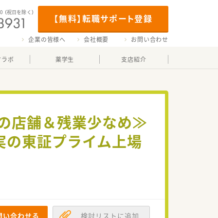
00
（祝日を除く）
【無料】転職サポート登録
企業の皆様へ
会社概要
お問い合わせ
マラボ
薬学生
支店紹介
みの店舗＆残業少なめ≫
実の東証プライム上場
問い合わせる
検討リストに追加