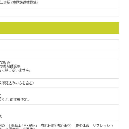
美江寺駅 (樽見鉄道樽見線)
TC販売
の薬剤師業務
的にはございません。
取得見込みの方を含む）
円
のうえ、面接後決定。
り
8日以上) ※基本「日・祝休」 有給休暇（法定通り） 慶弔休暇 リフレッシュ