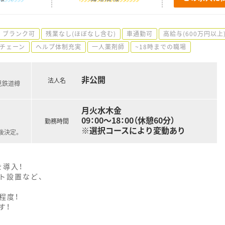
ブランク可
残業なし(ほぼなし含む)
車通勤可
高給与(600万円以上
チェーン
ヘルプ体制充実
一人薬剤師
~18時までの職場
非公開
法人名
樽見鉄道樽
月火水木金
09：00～18：00（休憩60分）
勤務時間
※選択コースにより変動あり
後決定。
導入！
ト設置など、
程度！
す！