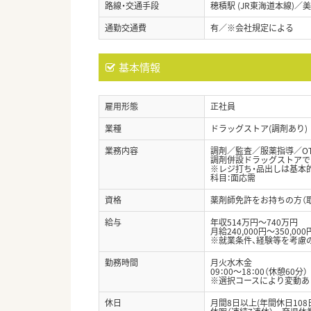
路線・交通手段
穂積駅 (JR東海道本線)／
通勤交通費
有／※会社規定による
基本情報
雇用形態
正社員
業種
ドラッグストア(調剤あり)
業務内容
調剤／監査／服薬指導／O
調剤併設ドラッグストアで
※レジ打ち・品出しは基本
科目：面応需
資格
薬剤師免許をお持ちの方（
給与
年収514万円～740万円
月給240,000円～350,000
※就業条件、経験等を考慮
勤務時間
月火水木金
09：00～18：00（休憩60分）
※選択コースにより変動あ
休日
月間8日以上(年間休日10