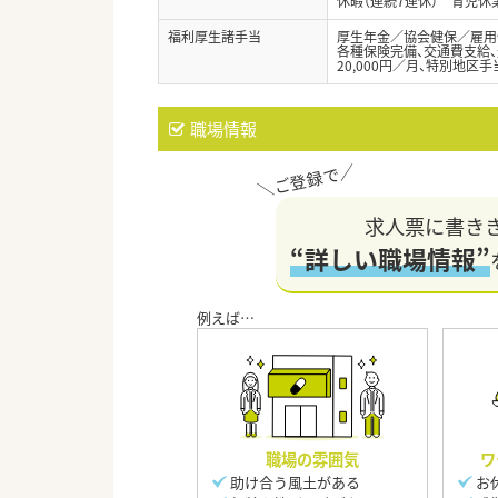
休暇（連続7連休） 育児
福利厚生諸手当
厚生年金／協会健保／雇用
各種保険完備、交通費支給、退
20,000円／月、特別地区手当
職場情報
求人票に書き
“詳しい職場情報”
職場の雰囲気
ワ
助け合う風土がある
お