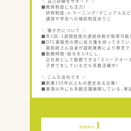
＼ 自己研鑽をサポート ／
■教育制度にも注力！
研修制度、e-ラーニング・マニュアルな
講習や学会への補助制度あり♪
＼ 働き方について ／
■年1回、1週間程度の連続休暇が取得可能
■OTC薬販売の際に処方箋を持ってきてい
薬剤師さん自身が調剤業務により専念で
■勤務時間・給与を3/4にし、
正社員として勤務できる「スリークオータ
子育てをしている方も多数活躍中！
＼ こんな会社です ／
■創業150年以上もの歴史ある企業！
■東海以外にも多数店舗展開している、東