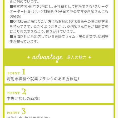
止に努めています。
■勤務時間・給与を3/4にし、正社員として勤務できる「スリーク
オーター社員」という制度あり！子育て中のママ薬剤師さんにも
お勧め！
■OTC販売に携わりたい方にもお勧め！OTC薬販売の際に処方箋
を持ってきていただくよう声をかけ、薬剤師さん自身が調剤業務
により専念できるよう、働きかけています。
■東海以外にも出店している東証プライム上場の企業で、福利厚
生が整っています。
advantage
求人の魅力
調剤未経験や就業ブランクのある方歓迎！
中抜けなしの勤務！
研修制度・福利厚生充実！