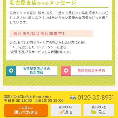
名古屋支店
メッセージ
からの
東海エリア≪愛知・静岡・岐阜・三重≫≪長野≫の薬剤師求人はお任
せください！求人票だけでは分からない薬局の雰囲気などもお伝え
しています。
お仕事相談会無料開催中！
更に、お忙しい方やキャリアの棚卸がしたい方に朗報!
エリアを熟知したコンサルタントによる、
“出張”個別相談サービスも同時開催中です。
名古屋支店からの
無料相談会を予約
最新情報
この求人に
検討リストに
検討リストを
追加
見る
問い合わせる