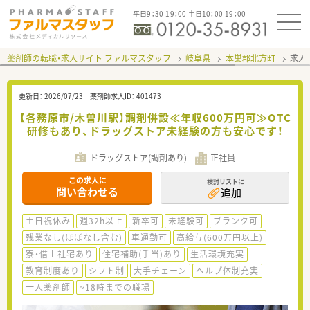
平日9：30-19：00 土日10：00-19：00
薬剤師の転職・求人サイト ファルマスタッフ
岐阜県
本巣郡北方町
求人I
更新日：
2026/07/23
薬剤師求人ID：
401473
【各務原市/木曽川駅】調剤併設≪年収600万円可≫OTC
研修もあり、ドラッグストア未経験の方も安心です！
ドラッグストア(調剤あり)
正社員
この求人に
検討リストに
問い合わせる
追加
土日祝休み
週32h以上
新卒可
未経験可
ブランク可
残業なし(ほぼなし含む)
車通勤可
高給与(600万円以上)
寮・借上社宅あり
住宅補助(手当)あり
生活環境充実
教育制度あり
シフト制
大手チェーン
ヘルプ体制充実
一人薬剤師
~18時までの職場