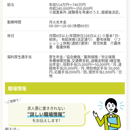
給与
年収514万円～740万円
月給240,000円～350,000円
※就業条件、経験等を考慮のうえ、面接後決定。
勤務時間
月火水木金
09：00～18：00（休憩60分）
休日
月間8日以上(年間休日108日以上) ※基本「日・
祝休」 有給休暇（法定通り） 慶弔休暇 リフ
レッシュ休暇（連続7連休） 育児休業 介護休
業 看護休暇
福利厚生諸手当
厚生年金／協会健保／雇用保険／労災保険
各種保険完備、交通費支給、退職金制度（確定拠
出年金）、役割手当25,000円～50,000円／月、遠
隔地手当20,000円／月、特別地区手当：30,000
円、応援手当2000円／回、煩労手当2,000円／日
他
職場情報
求人票に書ききれない
“詳しい職場情報”
をお伝えします！