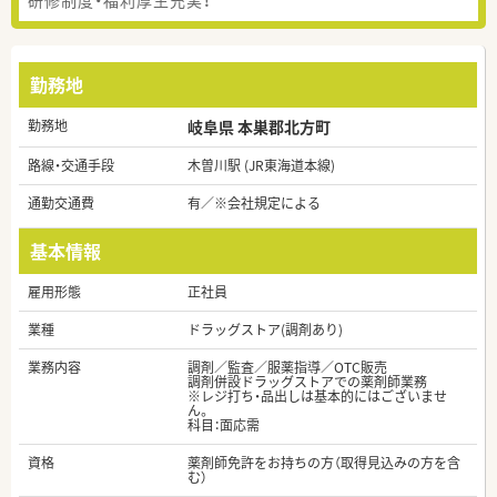
勤務地
勤務地
岐阜県 本巣郡北方町
路線・交通手段
木曽川駅 (JR東海道本線)
通勤交通費
有／※会社規定による
基本情報
雇用形態
正社員
業種
ドラッグストア(調剤あり)
業務内容
調剤／監査／服薬指導／OTC販売
調剤併設ドラッグストアでの薬剤師業務
※レジ打ち・品出しは基本的にはございませ
ん。
科目：面応需
資格
薬剤師免許をお持ちの方（取得見込みの方を含
む）