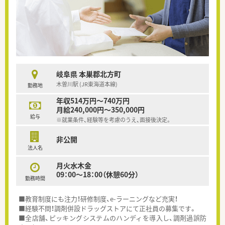
岐阜県 本巣郡北方町
木曽川駅 (JR東海道本線)
勤務地
年収514万円～740万円
月給240,000円～350,000円
給与
※就業条件、経験等を考慮のうえ、面接後決定。
非公開
法人名
月火水木金
09：00～18：00（休憩60分）
勤務時間
■教育制度にも注力！研修制度、e-ラーニングなど充実！
■経験不問！調剤併設ドラッグストアにて正社員の募集です。
■全店舗、ピッキングシステムのハンディを導入し、調剤過誤防