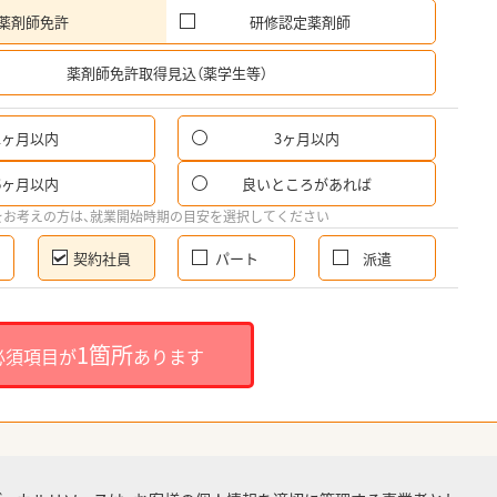
薬剤師免許
研修認定薬剤師
希
薬剤師免許取得見込（薬学生等）
1ヶ月以内
3ヶ月以内
6ヶ月以内
良いところがあれば
をお考えの方は、就業開始時期の目安を選択してください
契約社員
パート
派遣
1箇所
必須項目が
あります