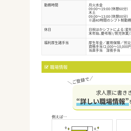
勤務時間
月火水金
09:00～19:00（休憩60分）
木土
09:00～13:00（休憩00分）
※週40時間のシフト制勤
休日
日祝ほかシフトによる：変形
末年始、慶弔等）/育児休業
福利厚生諸手当
厚生年金／雇用保険／労災
資格手当（2,000～10,
当直手当 深夜手当
職場情報
求人票に書き
“詳しい職場情報”