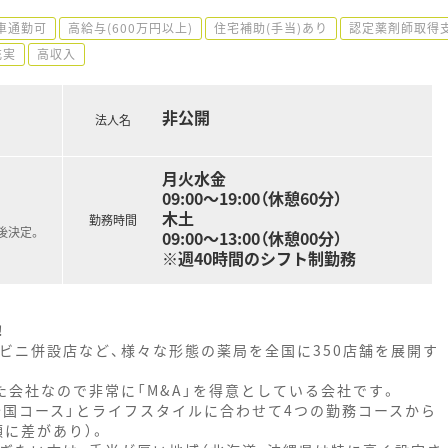
車通勤可
高給与(600万円以上)
住宅補助(手当)あり
認定薬剤師取得
充実
高収入
非公開
法人名
月火水金
09:00～19:00（休憩60分）
木土
勤務時間
後決定。
09:00～13:00（休憩00分）
※週40時間のシフト制勤務
！
ビニ併設店など、様々な形態の薬局を全国に350店舗を展開す
した会社なので非常に「M&A」を得意としている会社です。
「全国コース」とライフスタイルに合わせて4つの勤務コースから
に差があり）。