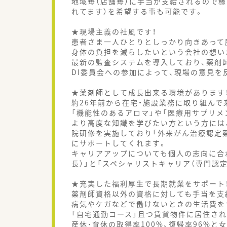
地域毎（店舗毎）に手当が支給されるので稼
れてます）を希望する事も可能です。
★現場主義の社風です！
患者さま一人ひとりとしっかり向きあって
身体の負担を減らしたいという会社の想い
最新の監査システムを導入しており、薬剤
DI委員会への参加によって、現場の意見
★薬剤師として成長出来る環境があります
約26年前から在宅・施設業務に取り組んで
「機能性のあるアロマ」や「医療用サプリ
より高度な知識を学びたい方という方には
院研修を実施しており「外来がん治療認定
にサポートしてくれます。
キャリアアップについても個人の志向に合
長）」と「スペシャリストキャリア（専門認
★充実した福利厚生で長期就業をサポート
薬剤師資格以外の資格に対しても手当を支
病気やケガなどで働けないときの生活費をサ
「自宅通勤コース」且つ賃貸物件に居住されてい
産休･育休の取得率100%、復帰率96%