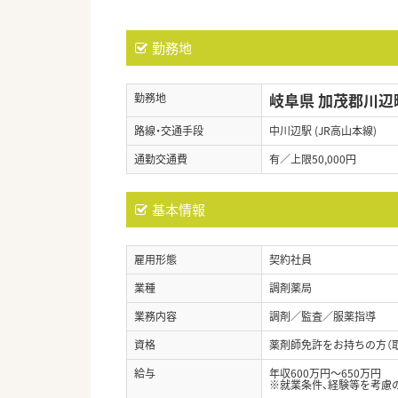
勤務地
岐阜県 加茂郡川辺
勤務地
路線・交通手段
中川辺駅 (JR高山本線)
通勤交通費
有／上限50,000円
基本情報
雇用形態
契約社員
業種
調剤薬局
業務内容
調剤／監査／服薬指導
資格
薬剤師免許をお持ちの方（
給与
年収600万円～650万円
※就業条件、経験等を考慮