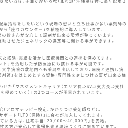
ぎたい方は、手当が厚い地域（北海道・沖縄県は特に高く設定さ
服薬指導をしたいという現場の想いと立ち仕事が多い薬剤師の
から「座りカウンター」を積極的に導入しています。
師の皆さんが安心して調剤が出来る環境が整っています。
を反映させたジェネリックの選定等に関わる事ができます。
！
来た経験･実績を活かし医療機関との連携を深めてます。
メント」を活用した予防医療にも携わる事が可能です。
、大学病院の敷地内へも薬局を出店しており、病院と連携し病
薬剤師」をはじめとする資格・専門性を身につける事が出来る様
わせた「マネジメントキャリア（エリア長⇒SV⇒支店長⇒支社
定を極めていく）」の2つコースが用意されています。
！
給（アロマテラピー検定、かかりつけ薬剤師など）。
ポート「LTD（保険）」に会社が加入してくれます。
る方は、住宅手当「20,000～40,000円」を支給。
と女性の方が安心して復帰出来る環境づくりに努めています。