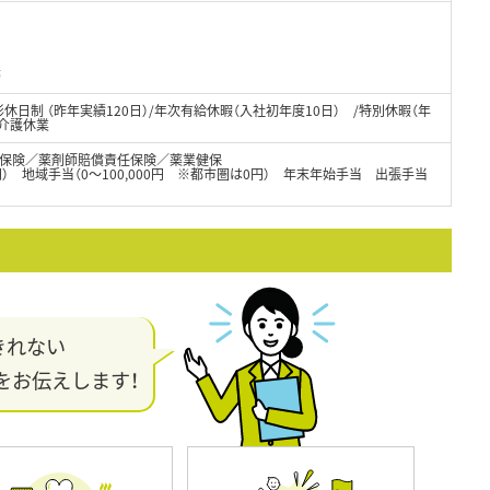
務
休日制 （昨年実績120日）/年次有給休暇（入社初年度10日） /特別休暇（年
/介護休業
保険／薬剤師賠償責任保険／薬業健保
000円） 地域手当（0～100,000円 ※都市圏は0円） 年末年始手当 出張手当
きれない
をお伝えします！