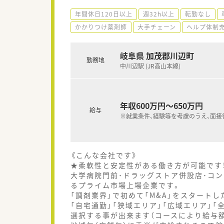
年間休日120日以上
週32h以上
転勤なし
かかりつけ薬剤師
大手チェーン
ヘルプ体制
岐阜県 加茂郡川辺町
勤務地
中川辺駅 (JR高山本線)
年収600万円～650万円
給与
※就業条件、経験等を考慮のうえ、面接
《こんな会社です》
★柔軟性と安定性がある働き方が可能です
大学病院門前･ドラッグストア併設店･コン
るプライム市場上場企業です。
「調剤業界」で初めて「M&A」をスタート
「自宅通勤」「狭域エリア」「広域エリア」
選択する事が出来ます（コースにより給与額