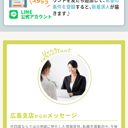
ウントを友だち追加して、
希望の
条件を登録
すると、
新着求人
が届
きます♪
広島支店
メッセージ
からの
中四国ならではの地域に特化した情報提供、転職市場動向や、今後