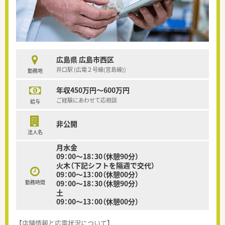
広島県 広島市西区
井口駅 (広電２号線(宮島線))
勤務地
年収450万円～600万円
ご経験にあわせて応相談
給与
非公開
法人名
月水金
09：00～18：30（休憩90分）
火木（下記シフトを隔週で交代）
09：00～13：00（休憩00分）
勤務時間
09：00～18：30（休憩90分）
土
09：00～13：00（休憩00分）
【店舗情報と応需状況について】