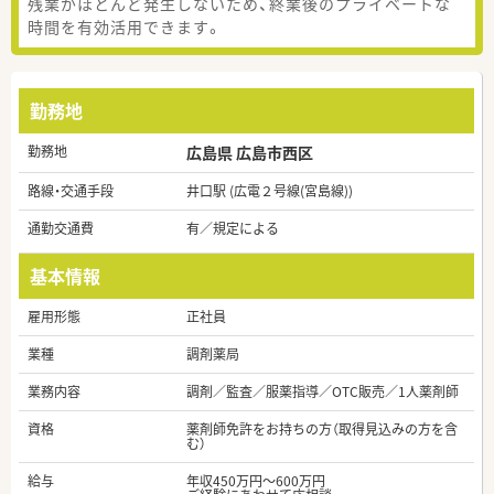
残業がほとんど発生しないため、終業後のプライベートな
時間を有効活用できます。
勤務地
勤務地
広島県 広島市西区
路線・交通手段
井口駅 (広電２号線(宮島線))
通勤交通費
有／規定による
基本情報
雇用形態
正社員
業種
調剤薬局
業務内容
調剤／監査／服薬指導／OTC販売／1人薬剤師
資格
薬剤師免許をお持ちの方（取得見込みの方を含
む）
給与
年収450万円～600万円