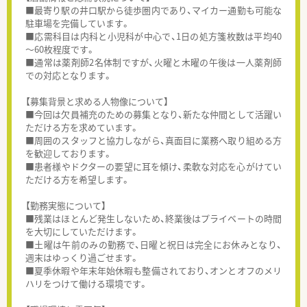
■最寄り駅の井口駅から徒歩圏内であり、マイカー通勤も可能な
駐車場を完備しています。
■応需科目は内科と小児科が中心で、1日の処方箋枚数は平均40
～60枚程度です。
■通常は薬剤師2名体制ですが、火曜と木曜の午後は一人薬剤師
での対応となります。
【募集背景と求める人物像について】
■今回は欠員補充のための募集となり、新たな仲間として活躍い
ただける方を求めています。
■周囲のスタッフと協力しながら、真面目に業務へ取り組める方
を歓迎しております。
■患者様やドクターの要望に耳を傾け、柔軟な対応を心がけてい
ただける方を希望します。
【勤務実態について】
■残業はほとんど発生しないため、終業後はプライベートの時間
を大切にしていただけます。
■土曜は午前のみの勤務で、日曜と祝日は完全にお休みとなり、
週末はゆっくり過ごせます。
■夏季休暇や年末年始休暇も整備されており、オンとオフのメリ
ハリをつけて働ける環境です。