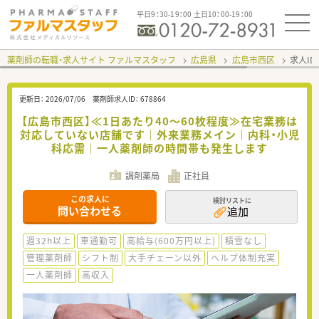
平日9：30-19：00 土日10：00-19：00
薬剤師の転職・求人サイト ファルマスタッフ
広島県
広島市西区
求人ID
更新日：
2026/07/06
薬剤師求人ID：
678864
【広島市西区】≪1日あたり40～60枚程度≫在宅業務は
対応していない店舗です｜外来業務メイン｜内科・小児
科応需｜一人薬剤師の時間帯も発生します
調剤薬局
正社員
この求人に
検討リストに
問い合わせる
追加
週32h以上
車通勤可
高給与(600万円以上)
積雪なし
管理薬剤師
シフト制
大手チェーン以外
ヘルプ体制充実
一人薬剤師
高収入