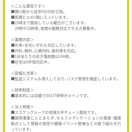
＜こんな薬局です＞
■横川駅から徒歩5分の好立地。
■医療ビルの1階に入っています。
■23時まで開局している曜日がございます。
20時や23時等、夜間の勤務対応できる方募集中。
＜業務内容＞
■外来・在宅いずれも対応しています。
■内科、眼科、心療内科、歯科等を対応。
■1日あたりの処方箋枚数は166枚。
■在宅は6件程対応中。
＜設備も充実＞
■監査システムも導入しており、リスク管理を徹底しています。
＜研修制度＞
■基本的には店舗でのOJT研修がメインです。
＜法人特徴＞
■スズケングループの地場大手チェーン薬局です。
■調剤事業にとどまらず、セルフメディケーションの推進・健康
拠点として情報の発信や健康イベント開催などの取り組みを行
っています。