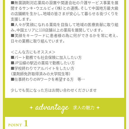
■無菌調剤対応薬局の設置や関連会社の介護サービス事業を展
開するサンキ・ウエルビィ（株）との連携、そして中国地方最大級
の店舗網を生かし、地域の皆さまが安心して暮らせる街づくりを
支援します。
■人々が笑顔になれる薬局を目指して地域の医療貢献に取り組
み、中国エリアに110店舗以上の薬局を展開しています。
■笑顔をキーワードに患者様の為に何ができるかを常に考え、
日々の業務に取り組んでいます。
＜こんな方にもオススメ＞
■パート勤務でも社会保険に加入したい方
■JP沿線の駅近の薬局で勤務したい方
■学校終わりでアルバイトをしたい方
（薬剤師免許取得済みの大学院生等）
■仕事終わりのWワークを希望する方 等…
少しでも気になった方はお問い合わせくださいませ
advantage
求人の魅力