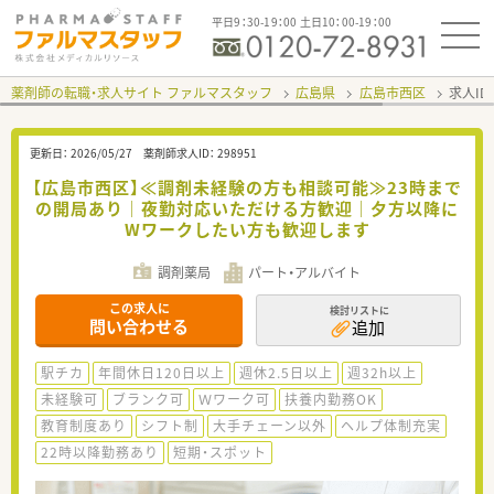
平日9：30-19：00 土日10：00-19：00
薬剤師の転職・求人サイト ファルマスタッフ
広島県
広島市西区
求人ID
更新日：
2026/05/27
薬剤師求人ID：
298951
【広島市西区】≪調剤未経験の方も相談可能≫23時まで
の開局あり｜夜勤対応いただける方歓迎｜夕方以降に
Wワークしたい方も歓迎します
調剤薬局
パート・アルバイト
この求人に
検討リストに
問い合わせる
追加
駅チカ
年間休日120日以上
週休2.5日以上
週32h以上
未経験可
ブランク可
Ｗワーク可
扶養内勤務OK
教育制度あり
シフト制
大手チェーン以外
ヘルプ体制充実
22時以降勤務あり
短期・スポット