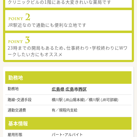
クリニックビルの1階にある大変きれいな薬局です
JR駅近なので通勤にも便利な立地です
23時までの開局もあるため、仕事終わり・学校終わりにWワ
ークしたい方にもオススメ
勤務地
勤務地
広島県 広島市西区
路線・交通手段
横川駅 (JR山陽本線)／横川駅 (JR可部線)
通勤交通費
有／規程内支給
基本情報
雇用形態
パート・アルバイト