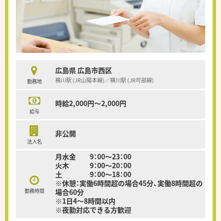
広島県 広島市西区
横川駅 (JR山陽本線)／横川駅 (JR可部線)
勤務地
時給2,000円～2,000円
給与
非公開
法人名
月水金 9：00～23：00
火木 9：00～20：00
土 9：00～18：00
※休憩：実働6時間超の場合45分、実働8時間超の
勤務時間
場合60分
※1日4～8時間以内
※夜勤対応できる方歓迎