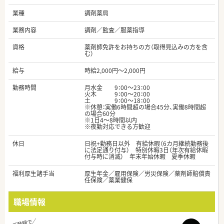
業種
調剤薬局
業務内容
調剤／監査／服薬指導
資格
薬剤師免許をお持ちの方（取得見込みの方を含
む）
給与
時給2,000円～2,000円
勤務時間
月水金 9：00～23：00
火木 9：00～20：00
土 9：00～18：00
※休憩：実働6時間超の場合45分、実働8時間超
の場合60分
※1日4～8時間以内
※夜勤対応できる方歓迎
休日
日祝+勤務日以外 有給休暇（6カ月継続勤務後
に法定通り付与） 特別休暇3日（年次有給休暇
付与時に消滅） 年末年始休暇 夏季休暇
福利厚生諸手当
厚生年金／雇用保険／労災保険／薬剤師賠償責
任保険／薬業健保
職場情報