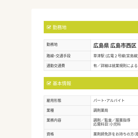
勤務地
広島県 広島市西区
勤務地
路線・交通手段
草津駅 (広電２号線(宮島線)
通勤交通費
有／詳細は就業規則による
基本情報
雇用形態
パート・アルバイト
業種
調剤薬局
業務内容
調剤／監査／服薬指導
応需科目：小児科
資格
薬剤師免許をお持ちの方（