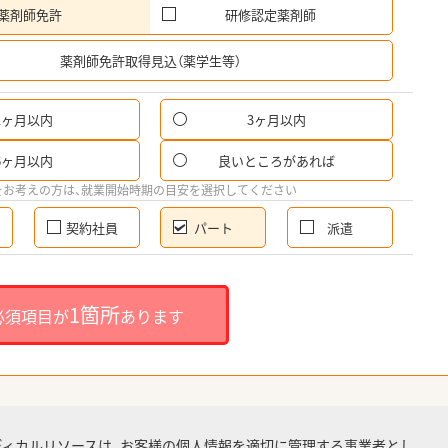
薬剤師免許
研修認定薬剤師
希
薬剤師免許取得見込（薬学生等）
1ヶ月以内
3ヶ月以内
パ
6ヶ月以内
良いところがあれば
希
をお考えの方は、就業開始時期の目安を選択してください
契約社員
パート
派遣
就
1箇所
必須項目が
あります
就業
ディカルリソースは、お客様の個人情報を適切に管理する事業者とし