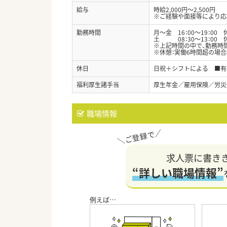
給与
時給2,000円～2,500円
※ご経験や面接等により応
勤務時間
月～金 16：00～19：00 
土 08：30～13：00 
※上記時間の中で、勤務時
※休憩：実働6時間超の場合
休日
日祝＋シフトによる ■有
福利厚生諸手当
厚生年金／雇用保険／労災
職場情報
求人票に書き
“詳しい職場情報”