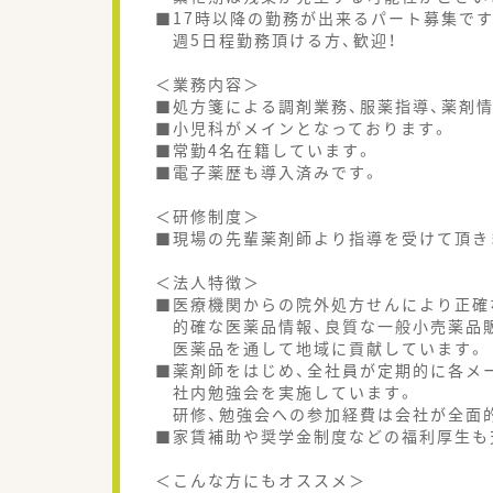
■17時以降の勤務が出来るパート募集です
週5日程勤務頂ける方、歓迎！
＜業務内容＞
■処方箋による調剤業務、服薬指導、薬剤
■小児科がメインとなっております。
■常勤4名在籍しています。
■電子薬歴も導入済みです。
＜研修制度＞
■現場の先輩薬剤師より指導を受けて頂き
＜法人特徴＞
■医療機関からの院外処方せんにより正確
的確な医薬品情報、良質な一般小売薬品
医薬品を通して地域に貢献しています。
■薬剤師をはじめ、全社員が定期的に各メ
社内勉強会を実施しています。
研修、勉強会への参加経費は会社が全面
■家賃補助や奨学金制度などの福利厚生も
＜こんな方にもオススメ＞