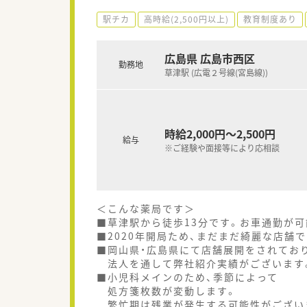
駅チカ
高時給(2,500円以上)
教育制度あり
広島県 広島市西区
勤務地
草津駅 (広電２号線(宮島線))
時給2,000円～2,500円
給与
※ご経験や面接等により応相談
＜こんな薬局です＞
■草津駅から徒歩13分です。お車通勤が可
■2020年開局ため、まだまだ綺麗な店舗で
■岡山県・広島県にて店舗展開をされてお
法人を通して弊社紹介実績がございます
■小児科メインのため、季節によって
処方箋枚数が変動します。
繁忙期は残業が発生する可能性がござい