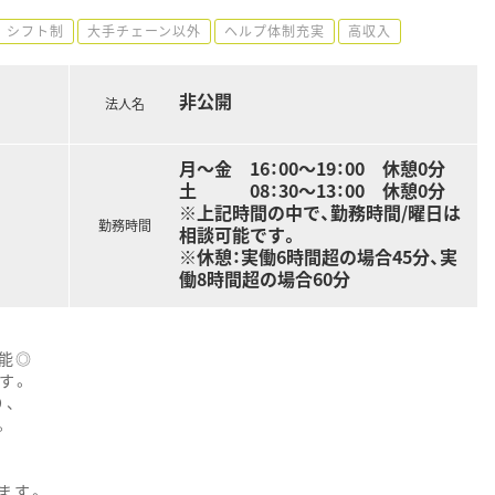
シフト制
大手チェーン以外
ヘルプ体制充実
高収入
非公開
法人名
月～金 16：00～19：00 休憩0分
土 08：30～13：00 休憩0分
※上記時間の中で、勤務時間/曜日は
勤務時間
相談可能です。
※休憩：実働6時間超の場合45分、実
働8時間超の場合60分
能◎
す。
り、
。
ます。