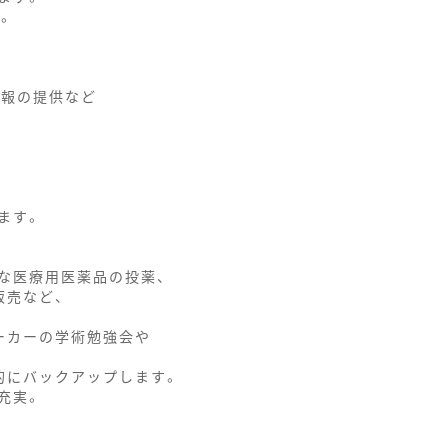
。
情報の提供など
ます。
な医療用医薬品の投薬、
販売など、
ーカーの学術勉強会や
的にバックアップします。
充実。