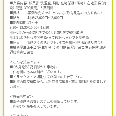
■業務内容：服薬指導,監査,調剤,在宅業務（居宅）,在宅業務（施
設）,配達,OTC販売,1人薬剤師
■資格 ：薬剤師免許をお持ちの方（取得見込みの方を含む）
■給与 ：時給：2,000円～2,000円
■勤務時間：月～土
9:30～13:30/15:00～18:30
※休憩は実働6時間超で45分、8時間超で60分取得
※上記より4～8時間勤務/日で週3～5日シフト制勤務
■休日 ：日祝+その他シフト、年次有給休暇（法定通り付与）
■福利厚生諸手当：厚生年金,その他健保,雇用保険,労災保険,薬剤
師賠償責任保険
＜こんな薬局です＞
■（広島電鉄）高須駅から車8分。
住宅街にある店舗がございます。
■ドラックストア調剤併設店舗でのお仕事です。
■地域の医療機関から小児・耳鼻咽喉科・眼科(面対応)を応需して
います。
＜設備も充実＞
■電子薬歴や監査システムを完備しています。
円盤分包機も導入しています。
＜業務内容＞