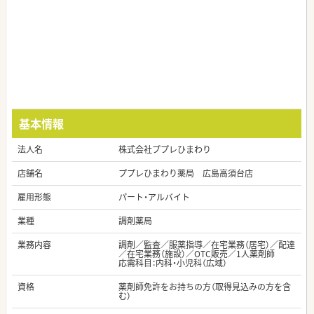
基本情報
法人名
株式会社ププレひまわり
店舗名
ププレひまわり薬局 広島高須台店
雇用形態
パート・アルバイト
業種
調剤薬局
業務内容
調剤／監査／服薬指導／在宅業務（居宅）／配達
／在宅業務（施設）／OTC販売／1人薬剤師
応需科目：内科・小児科（広域）
資格
薬剤師免許をお持ちの方（取得見込みの方を含
む）