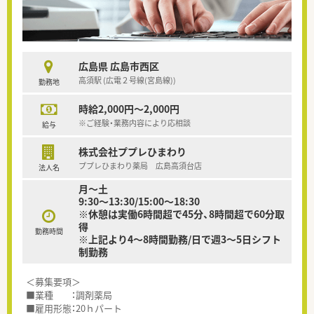
広島県 広島市西区
高須駅 (広電２号線(宮島線))
勤務地
時給2,000円～2,000円
※ご経験・業務内容により応相談
給与
株式会社ププレひまわり
ププレひまわり薬局 広島高須台店
法人名
月～土
9:30～13:30/15:00～18:30
※休憩は実働6時間超で45分、8時間超で60分取
得
勤務時間
※上記より4～8時間勤務/日で週3～5日シフト
制勤務
＜募集要項＞
■業種 ：調剤薬局
■雇用形態：20ｈパート