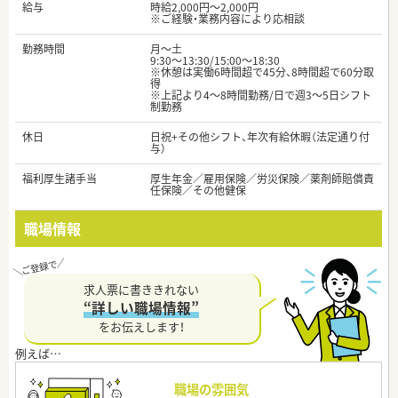
給与
時給2,000円～2,000円
※ご経験・業務内容により応相談
勤務時間
月～土
9:30～13:30/15:00～18:30
※休憩は実働6時間超で45分、8時間超で60分取
得
※上記より4～8時間勤務/日で週3～5日シフト
制勤務
休日
日祝+その他シフト、年次有給休暇（法定通り付
与）
福利厚生諸手当
厚生年金／雇用保険／労災保険／薬剤師賠償責
任保険／その他健保
職場情報
求人票に書ききれない
“詳しい職場情報”
をお伝えします！
職場の雰囲気