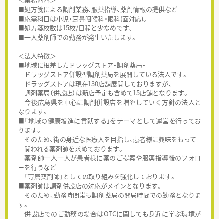
■処方箋による調剤業務、服薬指導、薬剤情報の提供など
■応需科目は小児・耳鼻咽喉科・眼科(面対応)。
■処方箋枚数は15枚/日程と少なめです。
■一人薬剤師での勤務が発生いたします。
＜法人特徴＞
■地域に根差したドラッグストア・調剤薬局・
ドラッグストア併設型調剤薬局を展開している法人です。
ドラッグストアは現在130店舗展開しておりますが、
調剤薬局（併設店）は新店予定も含めて15店舗となります。
今後広島県を中心に調剤併設店を増やしていく方針の法人と
なります。
■「地域の健康増進に貢献する」をテーマとして運営を行ってお
ります。
そのため、街の身近な医療人を目指し、患者様に興味をもって
関われる薬剤師を求めております。
薬剤師一人一人が患者様に薬のご提案や服薬指導後のフォロ
ーを行うなど
「専属薬剤師」としての取り組みを強化しております。
■薬剤師は調剤併設店の対応がメインとなります。
そのため、勤務時間帯も調剤薬局の開局時間での勤務となりま
す。
併設店でのご勤務の場合はOTCに関しても身近に学ぶ環境が