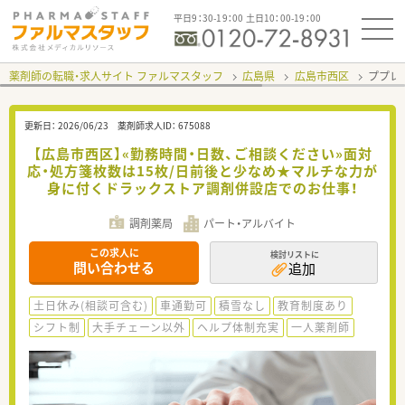
平日9：30-19：00 土日10：00-19：00
薬剤師の転職・求人サイト ファルマスタッフ
広島県
広島市西区
ププレ
更新日：
2026/06/23
薬剤師求人ID：
675088
【広島市西区】«勤務時間・日数、ご相談ください»面対
応・処方箋枚数は15枚/日前後と少なめ★マルチな力が
身に付くドラックストア調剤併設店でのお仕事！
調剤薬局
パート・アルバイト
この求人に
検討リストに
問い合わせる
追加
土日休み(相談可含む)
車通勤可
積雪なし
教育制度あり
シフト制
大手チェーン以外
ヘルプ体制充実
一人薬剤師