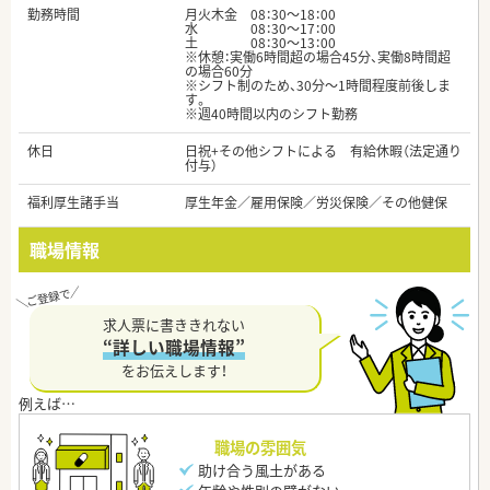
勤務時間
月火木金 08：30～18：00
水 08：30～17：00
土 08：30～13：00
※休憩：実働6時間超の場合45分、実働8時間超
の場合60分
※シフト制のため、30分～1時間程度前後しま
す。
※週40時間以内のシフト勤務
休日
日祝+その他シフトによる 有給休暇（法定通り
付与）
福利厚生諸手当
厚生年金／雇用保険／労災保険／その他健保
職場情報
求人票に書ききれない
“詳しい職場情報”
をお伝えします！
職場の雰囲気
助け合う風土がある