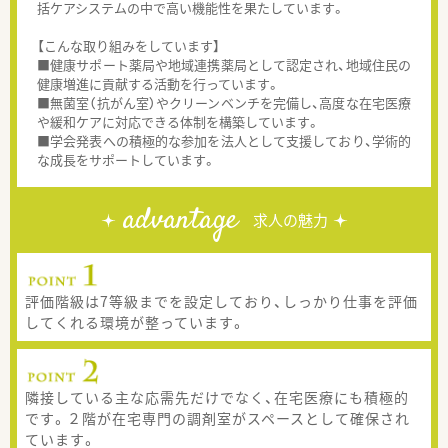
括ケアシステムの中で高い機能性を果たしています。
【こんな取り組みをしています】
■健康サポート薬局や地域連携薬局として認定され、地域住民の
健康増進に貢献する活動を行っています。
■無菌室（抗がん室）やクリーンベンチを完備し、高度な在宅医療
や緩和ケアに対応できる体制を構築しています。
■学会発表への積極的な参加を法人として支援しており、学術的
な成長をサポートしています。
advantage
求人の魅力
評価階級は7等級までを設定しており、しっかり仕事を評価
してくれる環境が整っています。
隣接している主な応需先だけでなく、在宅医療にも積極的
です。２階が在宅専門の調剤室がスペースとして確保され
ています。