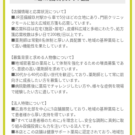
【店舗情報と応需状況について】
■JR芸備線玖村駅から車で5分ほどの立地にあり、門前クリニッ
クモールに加え広域処方箋も応需しています。
■応需科目は在宅（施設・居宅）、皮膚科広域と多岐にわたり、処方
箋応需枚数は多い日で200枚/日以上です。
■薬剤師は常勤8名体制と厚い人員配置で、地域の基幹薬局とし
て高い機能性を果たしています。
【募集背景と求める人物像について】
■地域密着型の薬局として体制を強化するための増員募集であ
り、意欲の高い薬剤師を求めています。
■20代から40代の若い世代を歓迎しており、薬剤師として常に前
向きに成長したい方を募集しています。
■病院勤務後に薬局でチャレンジしたい方や、様々な症例を現場
で経験したい方に適しています。
【法人特徴について】
■広島市北部を中心に5店舗展開しており、地域の基幹薬局とし
て患者様から厚い支持を得ています。
■「すべては患者様のために」を理念とし、安全な調剤に真剣に取
り組み設備投資にも力を注いでいる法人です。
■本店とこの店舗は健康サポート薬局に認定されており、地域包