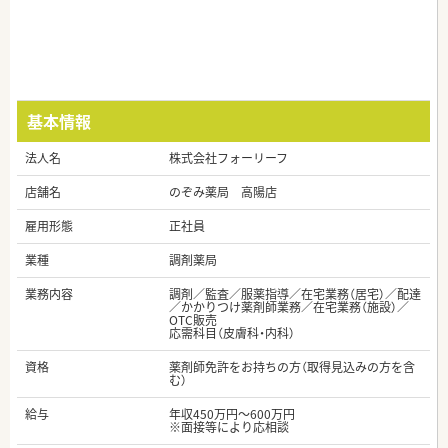
基本情報
法人名
株式会社フォーリーフ
店舗名
のぞみ薬局 高陽店
雇用形態
正社員
業種
調剤薬局
業務内容
調剤／監査／服薬指導／在宅業務（居宅）／配達
／かかりつけ薬剤師業務／在宅業務（施設）／
OTC販売
応需科目（皮膚科・内科）
資格
薬剤師免許をお持ちの方（取得見込みの方を含
む）
給与
年収450万円～600万円
※面接等により応相談