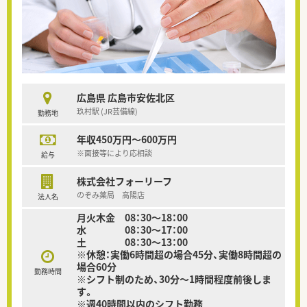
広島県 広島市安佐北区
玖村駅 (JR芸備線)
勤務地
年収450万円～600万円
※面接等により応相談
給与
株式会社フォーリーフ
のぞみ薬局 高陽店
法人名
月火木金 08：30～18：00
水 08：30～17：00
土 08：30～13：00
※休憩：実働6時間超の場合45分、実働8時間超の
場合60分
勤務時間
※シフト制のため、30分～1時間程度前後しま
す。
※週40時間以内のシフト勤務