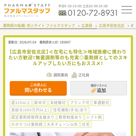
平日9：30-19：00 土日10：00-19：00
薬剤師の転職・求人サイト ファルマスタッフ
広島県
広島市安佐北区
の
更新日：
2026/07/24
薬剤師求人ID：
185807
【広島市安佐北区】≪在宅にも特化≫地域医療に携わり
たい方歓迎！無菌調剤等のも充実◎薬剤師としてのスキ
ルアップしたい方にもおススメ！
調剤薬局
正社員
この求人に
検討リストに
問い合わせる
追加
週32h以上
新卒可
未経験可
ブランク可
車通勤可
高給与(600万円以上)
住宅補助(手当)あり
認定薬剤師取得支援あり
教育制度あり
シフト制
かかりつけ薬剤師
大手チェーン以外
在宅