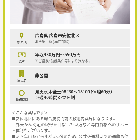
広島県 広島市安佐北区
あき亀山駅 (JR可部線)
勤務地
年収430万円～550万円
※ご経験・勤務条件等により異なる。
給与
非公開
法人名
月火水木金土08：30～18：00（休憩60分）
※週40時間シフト制
勤務時間
＜こんな薬局です＞
■安佐北区にある総合病院門前の敷地内薬局になります。
外来がん認定の取得を目指したい方など専門資格へのサポー
ト体制もございます。
■あき亀山駅からも徒歩5分のため、公共交通機関での通勤も便