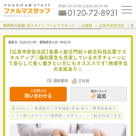
平日9：30-19：00 土日10：00-19：00
薬剤師の転職・求人サイト ファルマスタッフ
広島県
広島市安佐北区
求
更新日：
2026/07/08
薬剤師求人ID：
494219
【広島市安佐北区】急募≪総合門前≫総合科目応需でス
キルアップ◎福利厚生も充実している大手チェーンに
て安心して長く働きたい方にもオススメです！地域手当
の支給あり☆
調剤薬局
正社員
この求人に
検討リストに
問い合わせる
追加
週32h以上
車通勤可
住宅補助(手当)あり
教育制度あり
シフト制
かかりつけ薬剤師
大手チェーン
総合科目
在宅