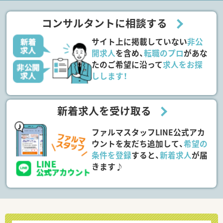
コンサルタントに相談する
サイト上に掲載していない
非公
開求人
を含め、
転職のプロ
があな
たのご希望に沿って
求人をお探
しします！
新着求人を受け取る
ファルマスタッフLINE公式アカ
ウントを友だち追加して、
希望の
条件を登録
すると、
新着求人
が届
きます♪