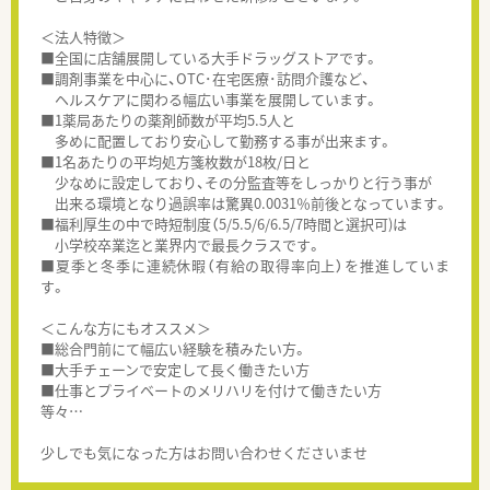
＜法人特徴＞
■全国に店舗展開している大手ドラッグストアです。
■調剤事業を中心に、OTC･在宅医療･訪問介護など、
ヘルスケアに関わる幅広い事業を展開しています。
■1薬局あたりの薬剤師数が平均5.5人と
多めに配置しており安心して勤務する事が出来ます。
■1名あたりの平均処方箋枚数が18枚/日と
少なめに設定しており、その分監査等をしっかりと行う事が
出来る環境となり過誤率は驚異0.0031％前後となっています。
■福利厚生の中で時短制度（5/5.5/6/6.5/7時間と選択可)は
小学校卒業迄と業界内で最長クラスです。
■夏季と冬季に連続休暇（有給の取得率向上）を推進していま
す。
＜こんな方にもオススメ＞
■総合門前にて幅広い経験を積みたい方。
■大手チェーンで安定して長く働きたい方
■仕事とプライベートのメリハリを付けて働きたい方
等々…
少しでも気になった方はお問い合わせくださいませ