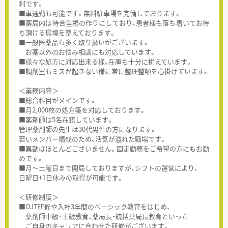
利です。
■車通勤も可能です。無料駐車場を完備しております。
■薬局内は待合重視の作りにしており、患者様も落ち着いてお待
ち頂ける環境を整えております。
■一般医薬品も多く取り扱いがございます。
お薬以外のお悩み相談にも対応しています。
■様々な処方に対応出来る様、在庫も十分に揃えています。
■調剤室もミスが起きない様に常に整理整頓を心掛けています。
＜業務内容＞
■総合科目がメインです。
■月2,000枚の処方箋を対応しております。
■薬剤師は5名在籍しています。
管理薬剤師の先生は30代男性の方になります。
若いメンバー構成のため、活気が溢れた職場です。
■異動はほとんどございません。固定勤務をご希望の方にもお勧
めです。
■月～土曜日まで開局しておりますが、シフトの運営により、
日曜日+1日休みの取得が可能です。
＜研修制度＞
■OJT研修や入社3年間のベーシック教育をはじめ、
薬剤師中級･上級教育、薬局長・統括薬局長教育といった
ご自身のキャリアに合わせた研修がございます。