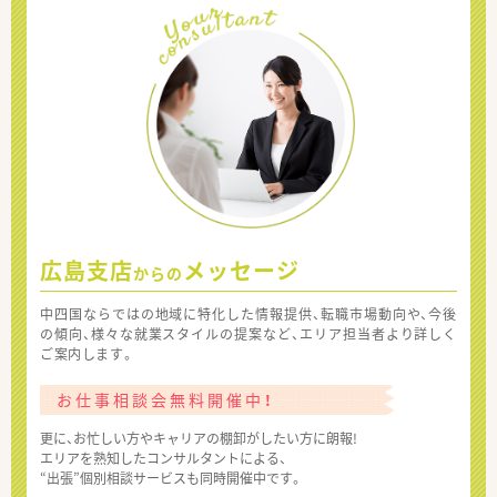
広島支店
メッセージ
からの
中四国ならではの地域に特化した情報提供、転職市場動向や、今後
の傾向、様々な就業スタイルの提案など、エリア担当者より詳しく
ご案内します。
お仕事相談会無料開催中！
更に、お忙しい方やキャリアの棚卸がしたい方に朗報!
エリアを熟知したコンサルタントによる、
“出張”個別相談サービスも同時開催中です。