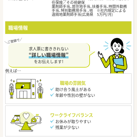
任保険／その他健保
薬剤師手当、居住地手当、扶養手当、時間外勤務
手当、特別勤務地手当 、他 ※社内規定による
遠隔地薬剤師手当(広島県 5万円/月)
職場情報
求人票に書ききれない
“詳しい職場情報”
をお伝えします！
職場の雰囲気
助け合う風土がある
年齢や性別の壁がない
ワークライフバランス
お休みが取りやすい
残業が少ない