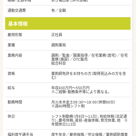
路線・交通手段
あき亀山駅 (JR可部線)
通勤交通費
有／全額
基本情報
雇用形態
正社員
業種
調剤薬局
業務内容
調剤／監査／服薬指導／在宅業務（居宅）／在宅
業務（施設）／OTC販売
総合科目
資格
薬剤師免許をお持ちの方（取得見込みの方を含
む）
給与
年収430万円～550万円
※ご経験・勤務条件等により異なる。
勤務時間
月火水木金土08：30～18：00（休憩60分）
※週40時間シフト制
休日
シフト制勤務（月8日～11日）、有給休暇（法定通
り）、慶弔休暇、産前・産後休暇、育児休業、他 ※
年間休日113日
福利厚生諸手当
厚生年金／雇用保険／労災保険／薬剤師賠償責