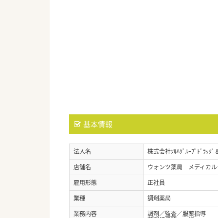
基本情報
法人名
株式会社ﾂﾙﾊｸﾞﾙｰﾌﾟﾄﾞﾗｯｸﾞ
店舗名
ウォンツ薬局 メディカル
雇用形態
正社員
業種
調剤薬局
業務内容
調剤／監査／服薬指導