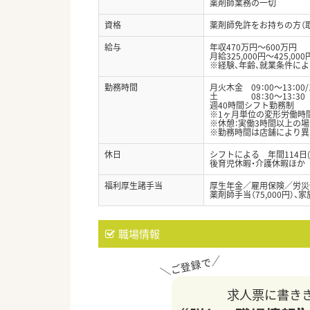
薬剤師業務の一切
資格
薬剤師免許をお持ちの方（
給与
年収470万円～600万円
月給325,000円～425,000
※経験、年齢、就業条件に
勤務時間
月火木金 09：00～13：00/1
土 08：30～13：30
週40時間シフト勤務制
※1ヶ月単位の変形労働時
※休憩：実働3時間以上の場
※勤務時間は店舗により異
休日
シフトによる 年間114日(
後育児休暇・介護休暇ほか
福利厚生諸手当
厚生年金／雇用保険／労災
薬剤師手当（75,000円）、
職場情報
求人票に書き