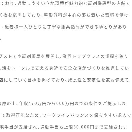
しており、通勤しやすい立地環境が魅力的な調剤併設型の店舗で
40枚を応需しており、整形外科が中心の落ち着いた環境で働け
り、患者様一人ひとりに丁寧な服薬指導ができるゆとりがあり
。
ッグストアや調剤薬局を展開し、業界トップクラスの規模を誇り
生活をトータルで支える身近で安全な店舗づくりを推進してい
店にしていく目標を掲げており、成長性と安定性を兼ね備えて
慮の上、年収470万円から600万円までの条件をご提示しま
単位で取得可能なため、ワークライフバランスを保ちやすい求人で
宅手当が支給され、通勤手当も上限30,000円まで支給されま