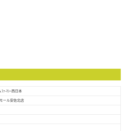
＆ﾌｧ-ﾏｼｰ西日本
モール安佐北店