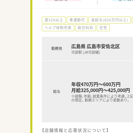
週32h以上
車通勤可
高給与(600万円以上)
ヘルプ体制充実
総合科目
在宅
広島県 広島市安佐北区
勤務地
可部駅 (JR可部線)
年収470万円～600万円
月給325,000円～425,000円
給与
※経験、年齢、就業条件により考慮、上
の想定。勤務エリアにより変動あり。
【店舗情報と応需状況について】