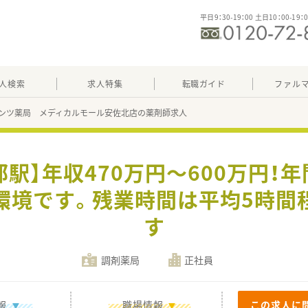
平日9：30-19：00 土日10：00-19：
人検索
求人特集
転職ガイド
ファル
ンツ薬局 メディカルモール安佐北店の薬剤師求人
駅】年収470万円～600万円！
環境です。残業時間は平均5時間
す
調剤薬局
正社員
報
職場情報
この求人に