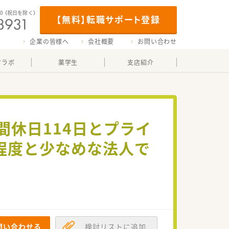
00
（祝日を除く）
【無料】転職サポート登録
企業の皆様へ
会社概要
お問い合わせ
マラボ
薬学生
支店紹介
年間休日114日とプライ
程度と少なめな法人で
問い合わせる
検討リストに追加