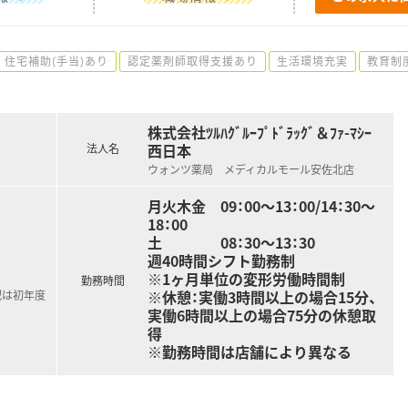
住宅補助(手当)あり
認定薬剤師取得支援あり
生活環境充実
教育制
株式会社ﾂﾙﾊｸﾞﾙｰﾌﾟﾄﾞﾗｯｸﾞ＆ﾌｧ-ﾏｼｰ
西日本
法人名
ウォンツ薬局 メディカルモール安佐北店
月火木金 09：00～13：00/14：30～
18：00
土 08：30～13：30
週40時間シフト勤務制
※1ヶ月単位の変形労働時間制
勤務時間
※休憩：実働3時間以上の場合15分、
記は初年度
実働6時間以上の場合75分の休憩取
得
※勤務時間は店舗により異なる