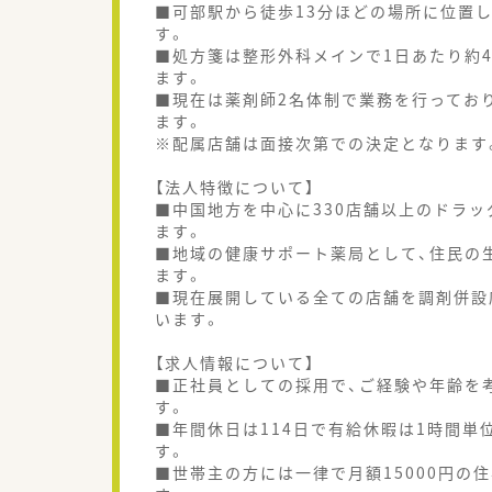
■可部駅から徒歩13分ほどの場所に位置
す。
■処方箋は整形外科メインで1日あたり約
ます。
■現在は薬剤師2名体制で業務を行ってお
ます。
※配属店舗は面接次第での決定となります
【法人特徴について】
■中国地方を中心に330店舗以上のドラ
ます。
■地域の健康サポート薬局として、住民の
ます。
■現在展開している全ての店舗を調剤併設
います。
【求人情報について】
■正社員としての採用で、ご経験や年齢を考
す。
■年間休日は114日で有給休暇は1時間
す。
■世帯主の方には一律で月額15000円の住