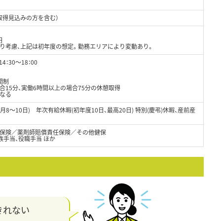
取得見込みの方を含む）
円
より考慮、上記は初年度の想定。勤務エリアにより変動あり。
4：30～18：00
間制
合15分、実働6時間以上の場合75分の休憩取得
なる
月8～10日) 年次有給休暇(初年度10日、最高20日) 特別(慶弔)休暇、産前産
保険／薬剤師賠償責任保険／その他健保
家族手当、役職手当 ほか
きれない