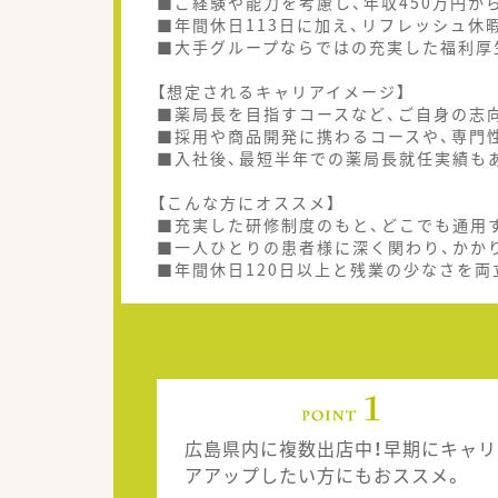
■ご経験や能力を考慮し、年収450万円か
■年間休日113日に加え、リフレッシュ休
■大手グループならではの充実した福利厚
【想定されるキャリアイメージ】
■薬局長を目指すコースなど、ご自身の志
■採用や商品開発に携わるコースや、専門
■入社後、最短半年での薬局長就任実績も
【こんな方にオススメ】
■充実した研修制度のもと、どこでも通用
■一人ひとりの患者様に深く関わり、かか
■年間休日120日以上と残業の少なさを両
広島県内に複数出店中！早期にキャリ
アアップしたい方にもおススメ。