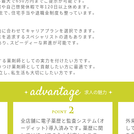
ら最大で650万円までご提示が可能です。
暇や自己啓発休暇で年120日以上休めます。
生で、住宅手当や退職金制度も整っています。
向に合わせてキャリアプランを選択できます。
性を追求するスペシャリストの道もあります。
あり、スピーディーな昇進が可能です。
する薬剤師としての実力を付けたい方です。
りつけ薬剤師として貢献したい方に最適です。
立し、私生活も大切にしたい方です。
advantage
求人の魅力
全店舗に電子薬歴と監査システム（オ
外
ーディット）導入済みです。薬歴に関
し