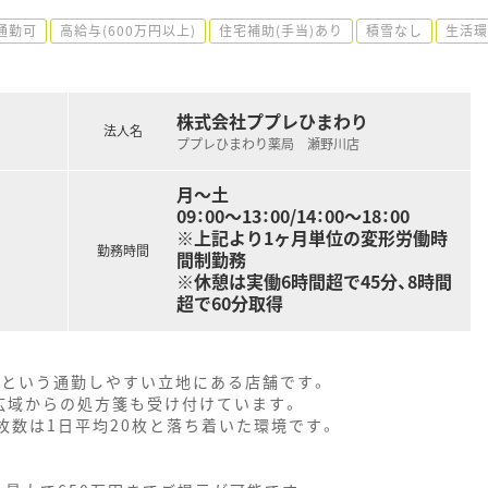
通勤可
高給与(600万円以上)
住宅補助(手当)あり
積雪なし
生活環
株式会社ププレひまわり
法人名
ププレひまわり薬局 瀬野川店
月～土
09：00～13：00/14：00～18：00
※上記より1ヶ月単位の変形労働時
勤務時間
間制勤務
※休憩は実働6時間超で45分、8時間
超で60分取得
分という通勤しやすい立地にある店舗です。
広域からの処方箋も受け付けています。
枚数は1日平均20枚と落ち着いた環境です。