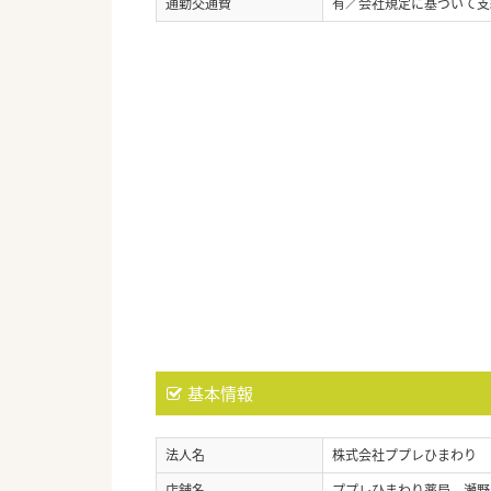
通勤交通費
有／会社規定に基づいて支
基本情報
法人名
株式会社ププレひまわり
店舗名
ププレひまわり薬局 瀬野