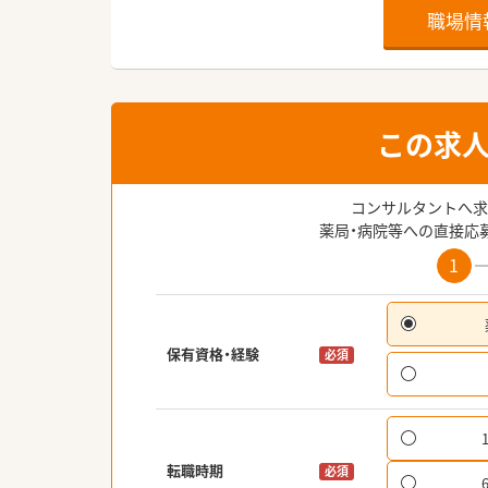
職場情
この求
コンサルタントへ求
薬局・病院等への直接応
1
保有資格・経験
必須
転職時期
必須