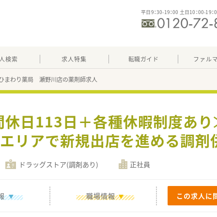
平日9：30-19：00 土日10：00-19：
人検索
求人特集
転職ガイド
ファル
ひまわり薬局 瀬野川店の薬剤師求人
間休日113日＋各種休暇制度あ
国エリアで新規出店を進める調剤
ドラッグストア(調剤あり)
正社員
報
職場情報
この求人に