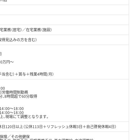
業務（居宅）／在宅業務（施設）
取得見込みの方を含む）
円
0万円～
0（手当含む）＋賞与＋残業4時間/月）
：00
形労働時間制勤務
分、8時間超で60分取得
4：00～18：00
4：00～18：00
上、現場にて調整となります。
日120日以上（公休113日＋リフレッシュ休暇3日＋自己啓発休暇4日）
保険／その他健保