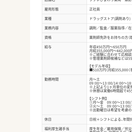
雇用形態
正社員
業種
ドラッグストア(調剤あり)
業務内容
調剤／監査／服薬指導／在宅
資格
薬剤師免許をお持ちの方（
給与
年収450万円～650万円
月給355,000円～442,000
※ご経験に合わせて応相談
※管理薬剤師候補などは55
【モデル年収】
■510万円（月給355,00
勤務時間
月～土
09：00～13：00/14：00～18
※上記より1ヶ月単位の変
※休憩は実働6時間超で45
【シフト例】
①月～金 09：00～13：00/1
②火～土 09：00～13：00/1
※出勤曜日は希望を考慮の
休日
日祝＋シフトによる、年間休
福利厚生諸手当
厚生年金／雇用保険／労災