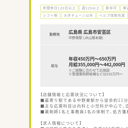
年間休日120日以上
週32h以上
新卒可
車
シフト制
大手チェーン以外
ヘルプ体制充実
広島県 広島市安芸区
勤務地
中野東駅 (JR山陽本線)
年収450万円～650万円
月給355,000円～442,000円
給与
※ご経験に合わせて応相談
※管理薬剤師候補などは550万円～
【店舗情報と応需状況について】
■最寄り駅である中野東駅から徒歩約11
■主な応需科目は内科と小児科が中心で、
■薬剤師1名と事務員1名の体制で、処方箋
【求人情報について】