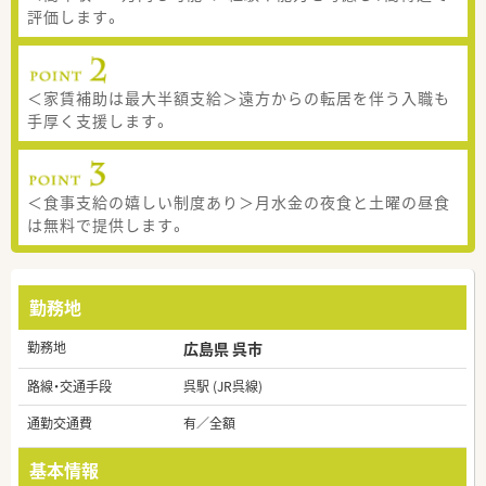
評価します。
＜家賃補助は最大半額支給＞遠方からの転居を伴う入職も
手厚く支援します。
＜食事支給の嬉しい制度あり＞月水金の夜食と土曜の昼食
は無料で提供します。
勤務地
勤務地
広島県 呉市
路線・交通手段
呉駅 (JR呉線)
通勤交通費
有／全額
基本情報