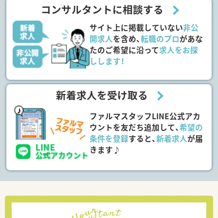
コンサルタントに相談する
サイト上に掲載していない
非公
開求人
を含め、
転職のプロ
があな
たのご希望に沿って
求人をお探
しします！
新着求人を受け取る
ファルマスタッフLINE公式アカ
ウントを友だち追加して、
希望の
条件を登録
すると、
新着求人
が届
きます♪