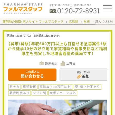
平日9：30-19：00 土日10：00-19：00
薬剤師の転職・求人サイト ファルマスタッフ
広島県
呉市
求人ID：582
更新日：
2026/07/02
薬剤師求人ID：
582464
【呉市/呉駅】年収600万円以上も目指せる急募案件！駅
から徒歩10分の好立地で家賃補助や食事支給など福利
厚生も充実した地域密着型の薬局です！
調剤薬局
正社員
この求人に
検討リストに
問い合わせる
追加
駅チカ
車通勤可
高給与(600万円以上)
寮・借上社宅あり
教育制度あり
シフト制
大手チェーン以外