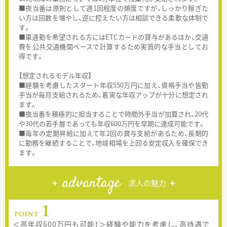
■夜当番は原則として週1回程度の頻度ですが、しっかり稼ぎた
い方は回数を増やし、逆に控えたい方は相談できる柔軟な体制で
す。
■車通勤を希望される方にはETCカードの貸与があるほか、交通
費を公共交通機関ベースで計算するため実質的な手当としてお
得です。
【想定されるモデル年収】
■経験を考慮したスタート年収550万円に加え、資格手当や皆勤
手当が毎月支給されるため、着実な年収アップが十分に想定され
ます。
■夜当番を積極的に担当することで時間外手当が加算され、20代
や30代の若手層であっても年収600万円を早期に達成可能です。
■毎年の定期昇給に加えて年2回の賞与支給があるため、長期的
に勤務を継続することで、地域相場を上回る安定収入を確保でき
ます。
advantage
求人の魅力
＜高年収600万円も可能！＞経験や能力を考慮し、高待遇で