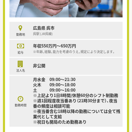
広島県 呉市
呉駅 (JR呉線)
勤務地
年収550万円～650万円
※年齢、経験、能力を考慮のうえ、規定により決定します。
給与
非公開
法人名
月水金 09:00～21:30
火木 09:00～18:00
土 09:00～16:00
※上記より1日8時間/休憩60分のシフト制勤務
※週1回程度夜当番あり（21時30分まで）、夜当
勤務時間
番の頻度は相談可能
※夜当番含む18時以降の勤務については全て残
業代として支給
※祝日も開局のため勤務あり