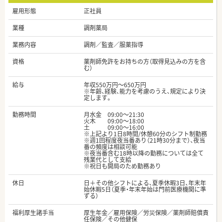
雇用形態
正社員
業種
調剤薬局
業務内容
調剤／監査／服薬指導
資格
薬剤師免許をお持ちの方（取得見込みの方を含
む）
給与
年収550万円～650万円
※年齢、経験、能力を考慮のうえ、規定により決
定します。
勤務時間
月水金 09:00～21:30
火木 09:00～18:00
土 09:00～16:00
※上記より1日8時間/休憩60分のシフト制勤務
※週1回程度夜当番あり（21時30分まで）、夜当
番の頻度は相談可能
※夜当番含む18時以降の勤務については全て
残業代として支給
※祝日も開局のため勤務あり
休日
日＋その他シフトによる、夏季休暇3日、年末年
始休暇5日（夏季・年末年始は門前医療機関に準
ずる）
福利厚生諸手当
厚生年金／雇用保険／労災保険／薬剤師賠償責
任保険／その他健保