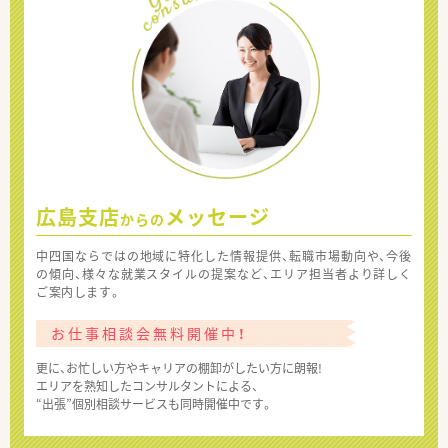
広島支店
メッセージ
からの
中四国ならではの地域に特化した情報提供、転職市場動向や、今後
の傾向、様々な就業スタイルの提案など、エリア担当者より詳しく
ご案内します。
お仕事相談会無料開催中！
更に、お忙しい方やキャリアの棚卸がしたい方に朗報!
エリアを熟知したコンサルタントによる、
“出張”個別相談サービスも同時開催中です。