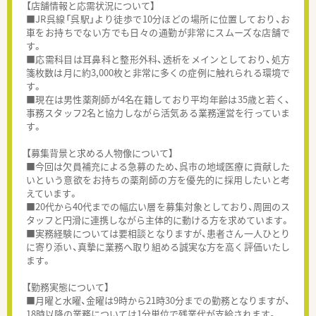
【店舗情報と応需状況について】
■JR呉線「呉駅」より徒歩で10分ほどの場所に位置しており、お
車をお持ちでない方でも日々の通勤が非常にスムーズな店舗で
す。
■応需科目は耳鼻科と整形外科、透析をメインとしており、処方
箋枚数は月に約3,000枚と非常に多くの症例に触れられる環境で
す。
■現在は男性薬剤師が4名在籍しており平均年齢は35歳と若く、
事務スタッフ2名と協力しながら活気ある業務運営を行っていま
す。
【募集背景と求める人物像について】
■今回は欠員補充による急募のため、呉市の地域医療に貢献した
いという意欲をお持ちの薬剤師の方を優先的に採用したいと考
えています。
■20代から40代までの幅広い層を募集対象としており、周囲のス
タッフと円滑に連携しながら主体的に動ける方を求めています。
■実務経験については要相談となりますが、患者さん一人ひとり
に寄り添い、真摯に業務へ取り組める誠実な方を高く評価いたし
ます。
【勤務実態について】
■月曜と水曜、金曜は9時から21時30分までの勤務となりますが、
18時以降の業務については1分単位で残業代が支給されます。