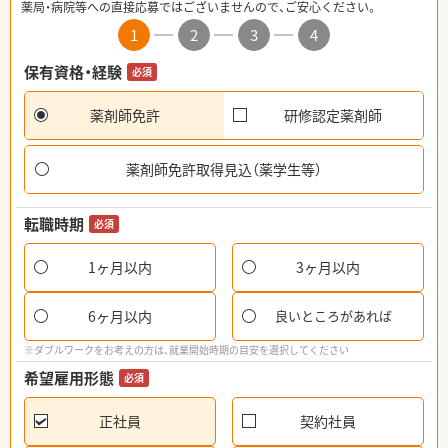
薬局・病院等への直接応募ではございませんので、ご安心ください。
1
2
3
4
保有資格・経験
必須
薬剤師免許
研修認定薬剤師
薬剤師免許取得見込（薬学生等）
転職時期
必須
1ヶ月以内
3ヶ月以内
6ヶ月以内
良いところがあれば
※ダブルワークをお考えの方は、就業開始時期の目安を選択してください
希望雇用形態
必須
正社員
契約社員