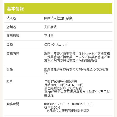
基本情報
法人名
医療法人社団仁慈会
店舗名
安田病院
雇用形態
正社員
業種
病院・クリニック
業務内容
調剤／監査／服薬指導／注射セット／病棟業務
／残薬管理／持参薬チェック／医薬品管理／DI
業務／院内委員会参加／病棟服薬指導
資格
薬剤師免許をお持ちの方（取得見込みの方を含
む）
給与
年収470万円～650万円
月給309,000円～416,000円
※ご経験に合わせて応相談
※20代後半の病院経験ある方で年収500万円程
度想定
勤務時間
08：30～17：30 / 09：00～18：00
各休憩60分
1ヶ月単位の変形労働時間制導入