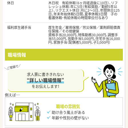
休日
木日祝 有給休暇（6ヶ月経過後に10日）、リフ
レッシュ休暇：年に5日（有給奨励／勤続5年以
上）、リクエスト休日：月に2〜3日、年間休日125
日、年末年始休暇5日間、夏季休暇3日間 子の
看護休暇・有給休暇の時間単位付与あり
福利厚生諸手当
厚生年金／雇用保険／労災保険／薬剤師賠償責
任保険／その他健保
資格手当20,000円、特殊勤務30,000円、調整手
当55,000円、皆勤手当5,000円、住宅手当16,000
円、家族手当（配偶者5,000円、子3,000円）
職場情報
求人票に書ききれない
“詳しい職場情報”
をお伝えします！
職場の雰囲気
助け合う風土がある
年齢や性別の壁がない