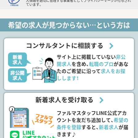
人情報を適切に管理する事業者としてプライバシーマークが付与され
ています。
希望の求人が見つからない…という方は
コンサルタントに相談する
サイト上に掲載していない
非公
開求人
を含め、
転職のプロ
があな
たのご希望に沿って
求人をお探
しします！
新着求人を受け取る
ファルマスタッフLINE公式アカ
ウントを友だち追加して、
希望の
条件を登録
すると、
新着求人
が届
きます♪