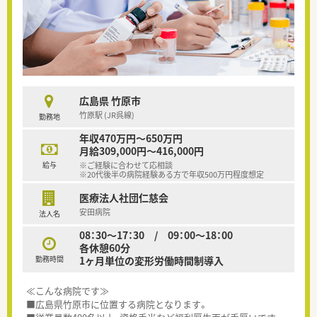
広島県 竹原市
竹原駅 (JR呉線)
勤務地
年収470万円～650万円
月給309,000円～416,000円
給与
※ご経験に合わせて応相談
※20代後半の病院経験ある方で年収500万円程度想定
医療法人社団仁慈会
安田病院
法人名
08：30～17：30 / 09：00～18：00
各休憩60分
勤務時間
1ヶ月単位の変形労働時間制導入
≪こんな病院です≫
■広島県竹原市に位置する病院となります。