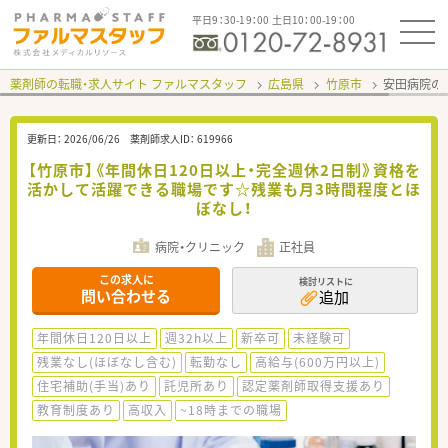
平日9：30-19：00 土日10：00-19：00
薬剤師の転職・求人サイト ファルマスタッフ
広島県
竹原市
安田病院の
更新日：
2026/06/26
薬剤師求人ID：
619966
【竹原市】《年間休日120日以上・完全週休2日制》資格を
活かして活躍できる職場です☆残業も月3時間程度とほ
ぼなし！
病院・クリニック
正社員
この求人に
検討リストに
問い合わせる
追加
年間休日120日以上
週32h以上
新卒可
未経験可
残業なし(ほぼなし含む)
転勤なし
高給与(600万円以上)
住宅補助(手当)あり
託児所あり
認定薬剤師取得支援あり
教育制度あり
高収入
~18時までの職場