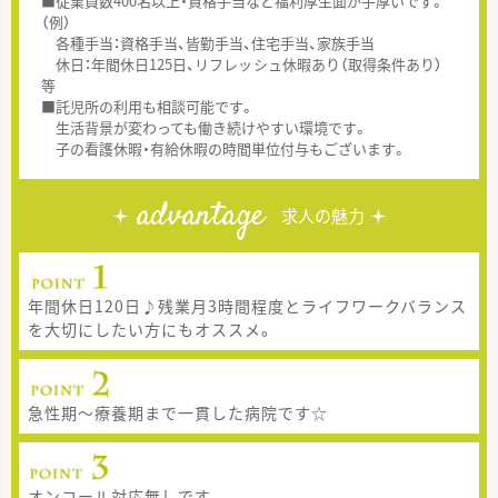
■従業員数400名以上・資格手当など福利厚生面が手厚いです。
（例）
各種手当：資格手当、皆勤手当、住宅手当、家族手当
休日：年間休日125日、リフレッシュ休暇あり（取得条件あり）
等
■託児所の利用も相談可能です。
生活背景が変わっても働き続けやすい環境です。
子の看護休暇・有給休暇の時間単位付与もございます。
advantage
求人の魅力
年間休日120日♪残業月3時間程度とライフワークバランス
を大切にしたい方にもオススメ。
急性期～療養期まで一貫した病院です☆
オンコール対応無しです。