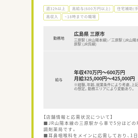
週32h以上
高給与(600万円以上)
住宅補助(
高収入
~18時までの職場
広島県 三原市
勤務地
三原駅 (JR山陽本線)／三原駅 (JR山陽
原駅 (JR呉線)
年収470万円～600万円
月給325,000円～425,000円
給与
※経験、年齢、就業条件により考慮、上
の想定。勤務エリアにより変動あり。
【店舗情報と応需状況について】
■JR山陽本線の三原駅から車で5分ほど
調剤薬局です。
■耳鼻咽喉科をメインに応需しており、1