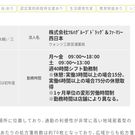
手当)あり
認定薬剤師取得支援あり
生活環境充実
教育制度あり
シ
株式会社ﾂﾙﾊｸﾞﾙｰﾌﾟﾄﾞﾗｯｸﾞ＆ﾌｧ-ﾏｼｰ
西日本
法人名
本線)／三
ウォンツ三原宮浦薬局
月～金 09：00～18：00
土 09：00～13：00
週40時間シフト勤務制
※休憩：実働3時間以上の場合15分、
勤務時間
実働6時間以上の場合75分の休憩取
記は初年度
得
※1ヶ月単位の変形労働時間制
※勤務時間は店舗により異なる。
の場所に位置しており、通勤の利便性が非常に高い地域密着型の
日あたりの処方箋枚数は約70枚となっており、広域からも処方箋