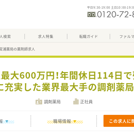
平日9：30-19：00 土日10：00-19：
人検索
求人特集
転職ガイド
ファル
宮浦薬局の薬剤師求人
収最大600万円！年間休日114日
に充実した業界最大手の調剤薬局
調剤薬局
正社員
報
職場情報
この求人に