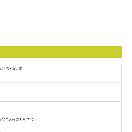
＆ﾌｧ-ﾏｼｰ西日本
取得見込みの方を含む）