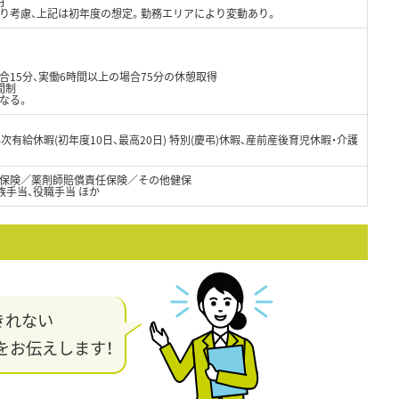
円
より考慮、上記は初年度の想定。勤務エリアにより変動あり。
合15分、実働6時間以上の場合75分の休憩取得
間制
なる。
 年次有給休暇(初年度10日、最高20日) 特別(慶弔)休暇、産前産後育児休暇・介護
保険／薬剤師賠償責任保険／その他健保
家族手当、役職手当 ほか
きれない
をお伝えします！