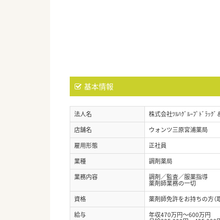
基本情報
法人名
株式会社ﾂﾙﾊｸﾞﾙｰﾌﾟﾄﾞﾗｯｸﾞ
店舗名
ウォンツ三原宮浦薬局
雇用形態
正社員
業種
調剤薬局
業務内容
調剤／監査／服薬指導
薬剤師業務の一切
資格
薬剤師免許をお持ちの方（
給与
年収470万円～600万円