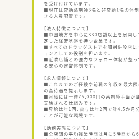
を受け付けています。
■現在は常勤薬剤師3名と非常勤1名の体
きる人員配置です。
【法人特徴について】
■中国地方を中心に330店舗以上を展開
定した経営基盤を持つ企業です。
■すべてのドラッグストアを調剤併設店に
ョンとしての役割を担います。
■近隣店舗との強力なフォロー体制が整っ
る安心の運営体制です。
【求人情報について】
■これまでのご経験や前職の年収を最大限に
の高待遇を提示します。
■月給には一律75,000円の薬剤師手当が
支給される仕組みです。
■昇給は年1回、賞与は年2回で計4.5か
ことが可能な環境です。
【勤務実態について】
■全店舗の平均残業時間は月に5時間から