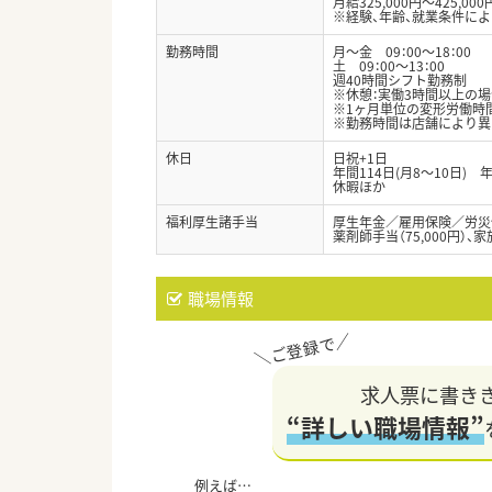
月給325,000円～425,000
※経験、年齢、就業条件に
勤務時間
月～金 09：00～18：00
土 09：00～13：00
週40時間シフト勤務制
※休憩：実働3時間以上の場
※1ヶ月単位の変形労働時
※勤務時間は店舗により異
休日
日祝+1日
年間114日(月8～10日)
休暇ほか
福利厚生諸手当
厚生年金／雇用保険／労災
薬剤師手当（75,000円）、
職場情報
求人票に書き
“詳しい職場情報”