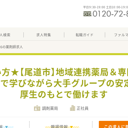
平日9：30-19：00 土日10：00-19：
人検索
求人特集
転職ガイド
ファル
486の薬剤師求人
方★【尾道市】地域連携薬局＆
前で学びながら大手グループの安
厚生のもとで働けます
調剤薬局
正社員
報
職場情報
この求人に