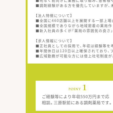
■明るく前向きに業務に取り組み、患者様
■調剤経験がある方を優先していますが、
【法人特徴について】
■全国に460店舗以上を展開する一部上場
■全国規模でありながら地域密着の薬局作
■新入社員の多くが「薬局の雰囲気の良さ
【求人情報について】
■正社員としての採用で、年収は経験等を考
■年間休日は120日以上確保されており、
■広域勤務が可能な方には借上社宅制度が
ご経験等により年収550万円まで応
相談。三原駅前にある調剤薬局です。