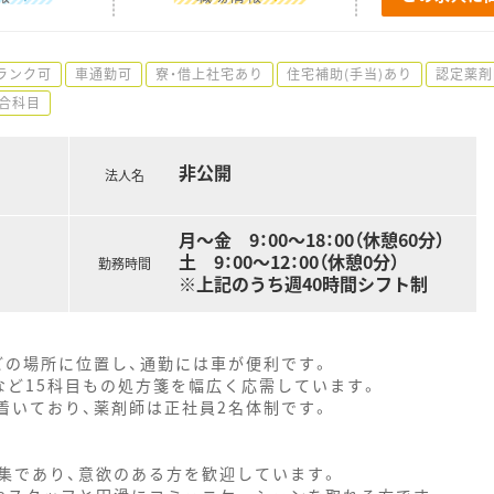
ランク可
車通勤可
寮・借上社宅あり
住宅補助(手当)あり
認定薬剤
合科目
非公開
法人名
月～金 9：00～18：00（休憩60分）
土 9：00～12：00（休憩0分）
勤務時間
※上記のうち週40時間シフト制
どの場所に位置し、通勤には車が便利です。
など15科目もの処方箋を幅広く応需しています。
着いており、薬剤師は正社員2名体制です。
集であり、意欲のある方を歓迎しています。