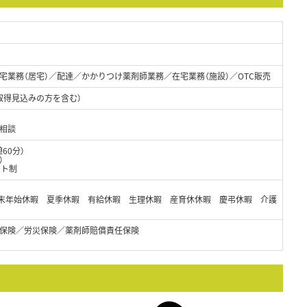
宅業務（居宅）／配達／かかりつけ薬剤師業務／在宅業務（施設）／OTC販売
取得見込みの方を含む）
相談
憩60分）
）
フト制
年末年始休暇 夏季休暇 有給休暇 生理休暇 産育休休暇 慶弔休暇 介護
保険／労災保険／薬剤師賠償責任保険