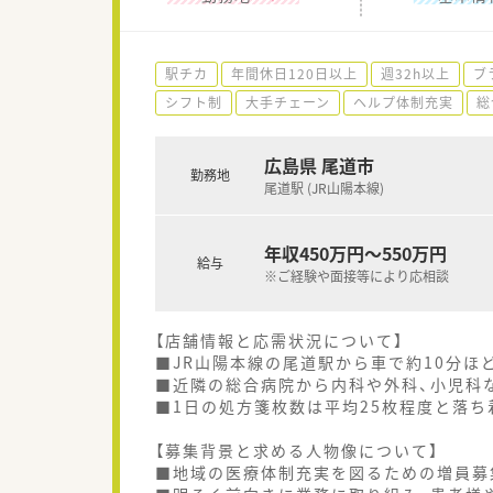
駅チカ
年間休日120日以上
週32h以上
ブ
シフト制
大手チェーン
ヘルプ体制充実
総
広島県 尾道市
勤務地
尾道駅 (JR山陽本線)
年収450万円～550万円
給与
※ご経験や面接等により応相談
【店舗情報と応需状況について】
■JR山陽本線の尾道駅から車で約10分ほ
■近隣の総合病院から内科や外科、小児科
■1日の処方箋枚数は平均25枚程度と落ち
【募集背景と求める人物像について】
■地域の医療体制充実を図るための増員募