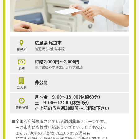
広島県 尾道市
尾道駅 (JR山陽本線)
勤務地
時給2,000円～2,000円
※ご経験や面接等により応相談
給与
非公開
法人名
月～金 9：00～18：00（休憩60分）
土 9：00～12：00（休憩0分）
勤務時間
※上記のうち週30時間～ご相談下さい
■全国へ店舗展開されている調剤薬局チェーンです。
三原市内にも複数店舗ありいざというときも安心。
また、ご家庭のご事情で転居される場合も
転居先付近に店舗があれば異動のご相談も可能です。