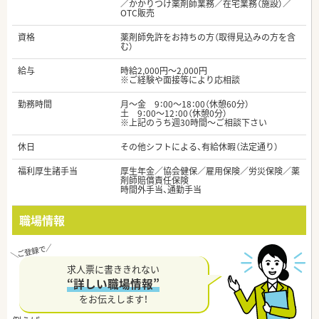
／かかりつけ薬剤師業務／在宅業務（施設）／
OTC販売
資格
薬剤師免許をお持ちの方（取得見込みの方を含
む）
給与
時給2,000円～2,000円
※ご経験や面接等により応相談
勤務時間
月～金 9：00～18：00（休憩60分）
土 9：00～12：00（休憩0分）
※上記のうち週30時間～ご相談下さい
休日
その他シフトによる、有給休暇（法定通り）
福利厚生諸手当
厚生年金／協会健保／雇用保険／労災保険／薬
剤師賠償責任保険
時間外手当、通勤手当
職場情報
求人票に書ききれない
“詳しい職場情報”
をお伝えします！