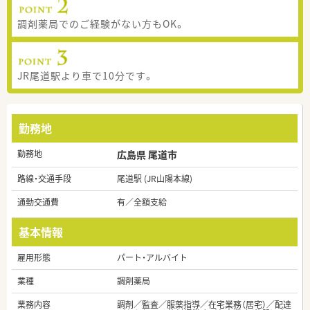
調剤薬局でのご経験がない方もOK。
JR尾道駅より車で10分です。
勤務地
勤務地
広島県 尾道市
路線・交通手段
尾道駅 (JR山陽本線)
通勤交通費
有／全額支給
基本情報
雇用形態
パート・アルバイト
業種
調剤薬局
業務内容
調剤／監査／服薬指導／在宅業務（居宅）／配達