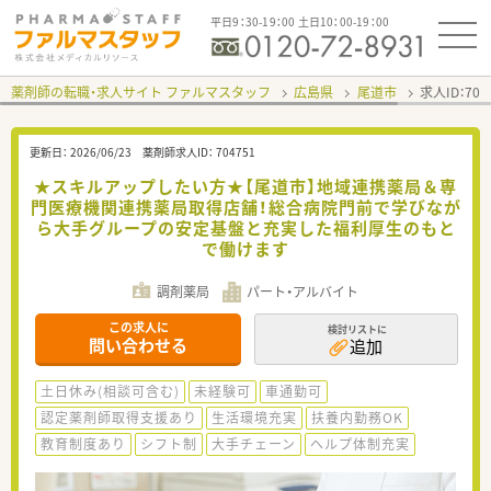
平日9：30-19：00 土日10：00-19：00
薬剤師の転職・求人サイト ファルマスタッフ
広島県
尾道市
求人ID：70
更新日：
2026/06/23
薬剤師求人ID：
704751
★スキルアップしたい方★【尾道市】地域連携薬局＆専
門医療機関連携薬局取得店舗！総合病院門前で学びなが
ら大手グループの安定基盤と充実した福利厚生のもと
で働けます
調剤薬局
パート・アルバイト
この求人に
検討リストに
問い合わせる
追加
土日休み(相談可含む)
未経験可
車通勤可
認定薬剤師取得支援あり
生活環境充実
扶養内勤務OK
教育制度あり
シフト制
大手チェーン
ヘルプ体制充実