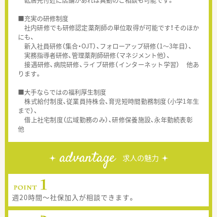
■充実の研修制度
社内研修でも研修認定薬剤師の単位取得が可能です！そのほか
にも、
新入社員研修（集合・OJT）、フォローアップ研修（1～3年目）、
実務指導者研修、管理薬剤師研修（マネジメント他）、
接遇研修、病院研修、ライブ研修（インターネット学習） 他あ
ります。
■大手ならではの福利厚生制度
株式給付制度、従業員持株会、育児短時間勤務制度（小学1年生
まで）、
借上社宅制度（広域勤務のみ）、研修保養施設、永年勤続表彰
他
advantage
求人の魅力
週20時間～社保加入が相談できます。