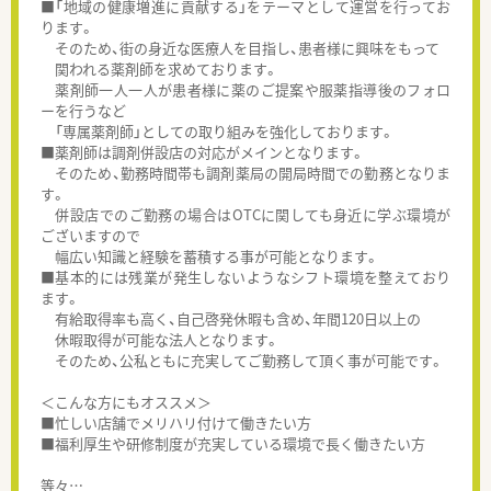
■「地域の健康増進に貢献する」をテーマとして運営を行ってお
ります。
そのため、街の身近な医療人を目指し、患者様に興味をもって
関われる薬剤師を求めております。
薬剤師一人一人が患者様に薬のご提案や服薬指導後のフォロ
ーを行うなど
「専属薬剤師」としての取り組みを強化しております。
■薬剤師は調剤併設店の対応がメインとなります。
そのため、勤務時間帯も調剤薬局の開局時間での勤務となりま
す。
併設店でのご勤務の場合はOTCに関しても身近に学ぶ環境が
ございますので
幅広い知識と経験を蓄積する事が可能となります。
■基本的には残業が発生しないようなシフト環境を整えており
ます。
有給取得率も高く、自己啓発休暇も含め、年間120日以上の
休暇取得が可能な法人となります。
そのため、公私ともに充実してご勤務して頂く事が可能です。
＜こんな方にもオススメ＞
■忙しい店舗でメリハリ付けて働きたい方
■福利厚生や研修制度が充実している環境で長く働きたい方
等々…