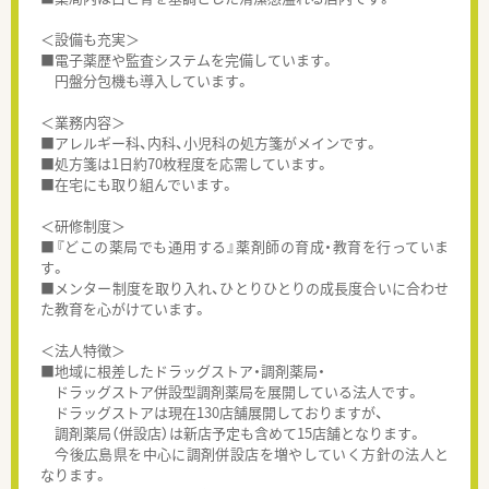
＜設備も充実＞
■電子薬歴や監査システムを完備しています。
円盤分包機も導入しています。
＜業務内容＞
■アレルギー科、内科、小児科の処方箋がメインです。
■処方箋は1日約70枚程度を応需しています。
■在宅にも取り組んでいます。
＜研修制度＞
■『どこの薬局でも通用する』薬剤師の育成・教育を行っていま
す。
■メンター制度を取り入れ、ひとりひとりの成長度合いに合わせ
た教育を心がけています。
＜法人特徴＞
■地域に根差したドラッグストア・調剤薬局・
ドラッグストア併設型調剤薬局を展開している法人です。
ドラッグストアは現在130店舗展開しておりますが、
調剤薬局（併設店）は新店予定も含めて15店舗となります。
今後広島県を中心に調剤併設店を増やしていく方針の法人と
なります。