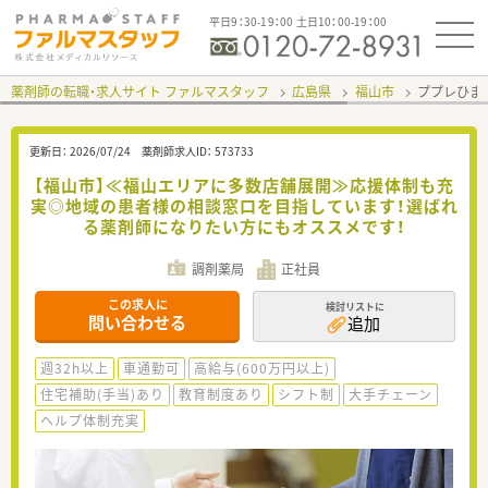
平日9：30-19：00 土日10：00-19：00
薬剤師の転職・求人サイト ファルマスタッフ
広島県
福山市
ププレひま
更新日：
2026/07/24
薬剤師求人ID：
573733
【福山市】≪福山エリアに多数店舗展開≫応援体制も充
実◎地域の患者様の相談窓口を目指しています！選ばれ
る薬剤師になりたい方にもオススメです！
調剤薬局
正社員
この求人に
検討リストに
問い合わせる
追加
週32h以上
車通勤可
高給与(600万円以上)
住宅補助(手当)あり
教育制度あり
シフト制
大手チェーン
ヘルプ体制充実