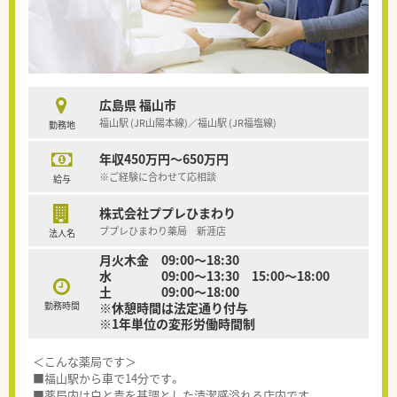
広島県 福山市
福山駅 (JR山陽本線)／福山駅 (JR福塩線)
勤務地
年収450万円～650万円
※ご経験に合わせて応相談
給与
株式会社ププレひまわり
ププレひまわり薬局 新涯店
法人名
月火木金 09:00～18:30
水 09:00～13:30 15:00～18:00
土 09:00～18:00
勤務時間
※休憩時間は法定通り付与
※1年単位の変形労働時間制
＜こんな薬局です＞
■福山駅から車で14分です。
■薬局内は白と青を基調とした清潔感溢れる店内です。