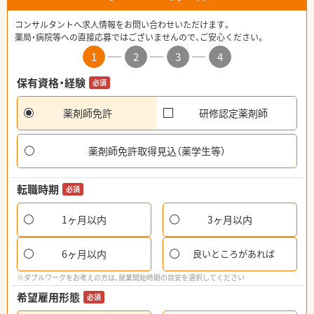
コンサルタントへ求人情報をお問い合わせいただけます。
薬局・病院等への直接応募ではございませんので、ご安心ください。
1
2
3
4
保有資格・経験
必須
薬剤師免許
研修認定薬剤師
薬剤師免許取得見込（薬学生等）
転職時期
必須
1ヶ月以内
3ヶ月以内
6ヶ月以内
良いところがあれば
※ダブルワークをお考えの方は、就業開始時期の目安を選択してください
希望雇用形態
必須