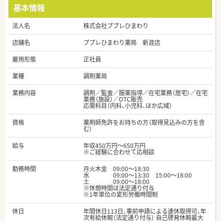
基本情報
法人名
株式会社ププレひまわり
店舗名
ププレひまわり薬局 新涯店
雇用形態
正社員
業種
調剤薬局
業務内容
調剤／監査／服薬指導／在宅業務（居宅）／在宅
業務（施設）／OTC販売
応需科目（内科、小児科、ほか広域）
資格
薬剤師免許をお持ちの方（取得見込みの方を含
む）
給与
年収450万円～650万円
※ご経験に合わせて応相談
勤務時間
月火木金 09:00～18:30
水 09:00～13:30 15:00～18:00
土 09:00～18:00
※休憩時間は法定通り付与
※1年単位の変形労働時間制
休日
年間休日113日、事前申請による連休取得可、年
次有給休暇（法定通り付与） 自己啓発休暇最大