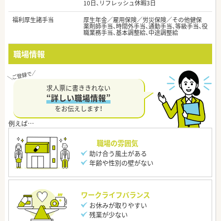
10日、リフレッシュ休暇3日
福利厚生諸手当
厚生年金／雇用保険／労災保険／その他健保
薬剤師手当、時間外手当、通勤手当、等級手当、役
職業務手当、基本調整給、中途調整給
職場情報
求人票に書ききれない
“詳しい職場情報”
をお伝えします！
職場の雰囲気
助け合う風土がある
年齢や性別の壁がない
ワークライフバランス
お休みが取りやすい
残業が少ない