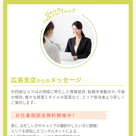
広島支店
メッセージ
からの
中四国ならではの地域に特化した情報提供、転職市場動向や、今後
の傾向、様々な就業スタイルの提案など、エリア担当者より詳しく
ご案内します。
お仕事相談会無料開催中！
更に、お忙しい方やキャリアの棚卸がしたい方に朗報!
エリアを熟知したコンサルタントによる、