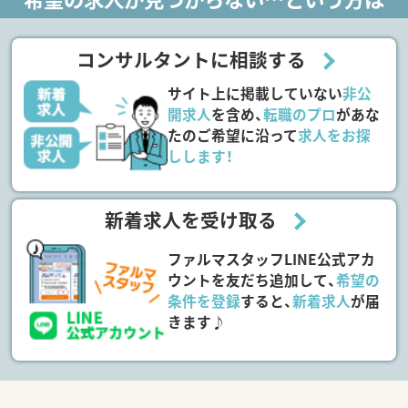
コンサルタントに相談する
サイト上に掲載していない
非公
開求人
を含め、
転職のプロ
があな
たのご希望に沿って
求人をお探
しします！
新着求人を受け取る
ファルマスタッフLINE公式アカ
ウントを友だち追加して、
希望の
条件を登録
すると、
新着求人
が届
きます♪