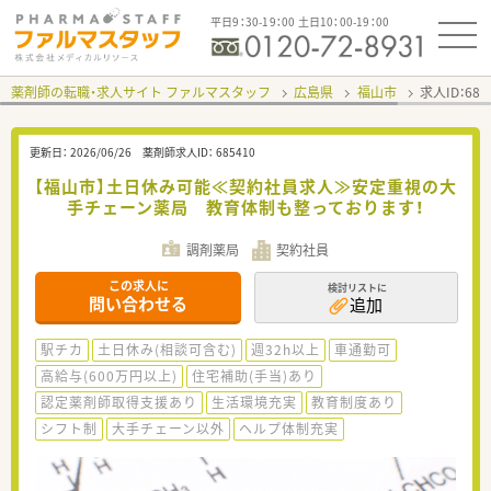
平日9：30-19：00 土日10：00-19：00
薬剤師の転職・求人サイト ファルマスタッフ
広島県
福山市
求人ID：68
更新日：
2026/06/26
薬剤師求人ID：
685410
【福山市】土日休み可能≪契約社員求人≫安定重視の大
手チェーン薬局 教育体制も整っております！
調剤薬局
契約社員
この求人に
検討リストに
問い合わせる
追加
駅チカ
土日休み(相談可含む)
週32h以上
車通勤可
高給与(600万円以上)
住宅補助(手当)あり
認定薬剤師取得支援あり
生活環境充実
教育制度あり
シフト制
大手チェーン以外
ヘルプ体制充実