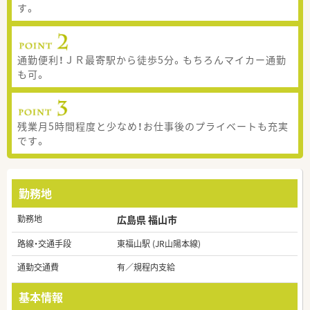
す。
通勤便利！ＪＲ最寄駅から徒歩5分。もちろんマイカー通勤
も可。
残業月5時間程度と少なめ！お仕事後のプライベートも充実
です。
勤務地
勤務地
広島県 福山市
路線・交通手段
東福山駅 (JR山陽本線)
通勤交通費
有／規程内支給
基本情報