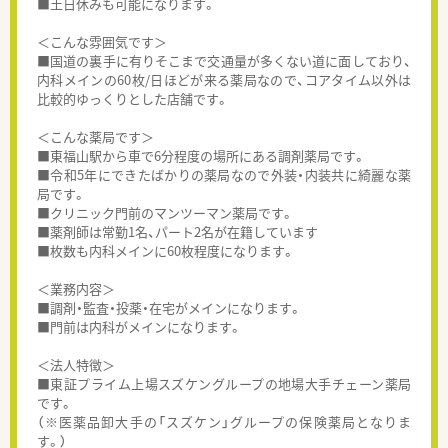
■土日休みも可能になります。
＜こんな雰囲気です＞
■国道の裏手に有りそこまで交通量が多くない道に面しており、
内科メインの60枚/日ほどが来る薬局なので、コアタイム以外は
比較的ゆっくりとした店舗です。
＜こんな薬局です＞
■東福山駅から車で6分程度の場所にある調剤薬局です。
■令和5年にできたばかりの薬局なので外装・内装共に綺麗な薬
局です。
■クリニック門前のマンツーマン薬局です。
■薬剤師は常勤1名、パート2名が在籍しています
■枚数も内科メインに60枚程度になります。
＜業務内容＞
■調剤・監査・投薬・在宅がメインになります。
■門前は内科がメインになります。
＜法人特徴＞
■東証プライム上場スズケングループの地場大手チェーン薬局
です。
（※医薬品卸大手の「スズケン」グループの保険薬局となりま
す。）