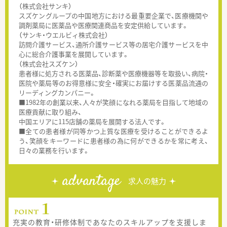
（株式会社サンキ）
スズケングループの中国地方における最重要企業で、医療機関や
調剤薬局に医薬品や医療関連商品を安定供給しています。
（サンキ・ウエルビィ株式会社）
訪問介護サービス、通所介護サービス等の居宅介護サービスを中
心に総合介護事業を展開しています。
（株式会社スズケン）
患者様に処方される医薬品、診断薬や医療機器等を取扱い、病院・
医院や薬局等のお得意様に安全・確実にお届けする医薬品流通の
リーディングカンパニー。
■1982年の創業以来、人々が笑顔になれる薬局を目指して地域の
医療貢献に取り組み、
中国エリアに115店舗の薬局を展開する法人です。
■全ての患者様が同等かつ上質な医療を受けることができるよ
う、笑顔をキーワードに患者様の為に何ができるかを常に考え、
日々の業務を行います。
advantage
求人の魅力
充実の教育・研修体制であなたのスキルアップを支援しま