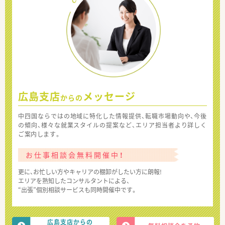
広島支店
メッセージ
からの
中四国ならではの地域に特化した情報提供、転職市場動向や、今後
の傾向、様々な就業スタイルの提案など、エリア担当者より詳しく
ご案内します。
お仕事相談会無料開催中！
更に、お忙しい方やキャリアの棚卸がしたい方に朗報!
エリアを熟知したコンサルタントによる、
“出張”個別相談サービスも同時開催中です。
広島支店からの