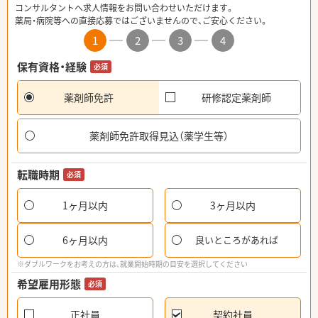
コンサルタントへ求人情報をお問い合わせいただけます。
薬局・病院等への直接応募ではございませんので、ご安心ください。
1
2
3
4
保有資格・経験
必須
薬剤師免許
研修認定薬剤師
薬剤師免許取得見込（薬学生等）
転職時期
必須
1ヶ月以内
3ヶ月以内
6ヶ月以内
良いところがあれば
※ダブルワークをお考えの方は、就業開始時期の目安を選択してください
希望雇用形態
必須
正社員
契約社員