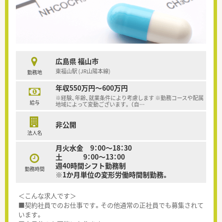
広島県 福山市
東福山駅 (JR山陽本線)
勤務地
年収550万円～600万円
※経験、年齢、就業条件により考慮します ※勤務コースや配属
給与
地域によって変動ございます。 （自
…
非公開
法人名
月火水金 9：00～18：30
土 9：00～13：00
週40時間シフト勤務制
勤務時間
※1か月単位の変形労働時間制勤務。
＜こんな求人です＞
■契約社員でのお仕事です。その他通常の正社員でも募集されて
います。