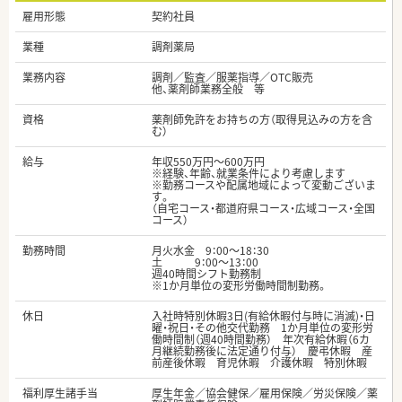
雇用形態
契約社員
業種
調剤薬局
業務内容
調剤／監査／服薬指導／OTC販売
他、薬剤師業務全般 等
資格
薬剤師免許をお持ちの方（取得見込みの方を含
む）
給与
年収550万円～600万円
※経験、年齢、就業条件により考慮します
※勤務コースや配属地域によって変動ございま
す。
（自宅コース・都道府県コース・広域コース・全国
コース）
勤務時間
月火水金 9：00～18：30
土 9：00～13：00
週40時間シフト勤務制
※1か月単位の変形労働時間制勤務。
休日
入社時特別休暇3日(有給休暇付与時に消滅)・日
曜・祝日・その他交代勤務 1か月単位の変形労
働時間制（週40時間勤務） 年次有給休暇（6カ
月継続勤務後に法定通り付与） 慶弔休暇 産
前産後休暇 育児休暇 介護休暇 特別休暇
福利厚生諸手当
厚生年金／協会健保／雇用保険／労災保険／薬