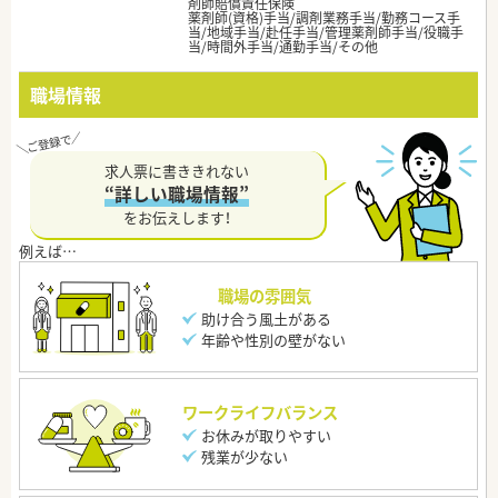
剤師賠償責任保険
薬剤師(資格)手当/調剤業務手当/勤務コース手
当/地域手当/赴任手当/管理薬剤師手当/役職手
当/時間外手当/通勤手当/その他
職場情報
求人票に書ききれない
“詳しい職場情報”
をお伝えします！
職場の雰囲気
助け合う風土がある
年齢や性別の壁がない
ワークライフバランス
お休みが取りやすい
残業が少ない