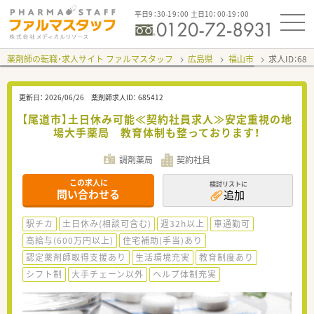
平日9：30-19：00 土日10：00-19：00
薬剤師の転職・求人サイト ファルマスタッフ
広島県
福山市
求人ID：68
更新日：
2026/06/26
薬剤師求人ID：
685412
【尾道市】土日休み可能≪契約社員求人≫安定重視の地
場大手薬局 教育体制も整っております！
調剤薬局
契約社員
この求人に
検討リストに
問い合わせる
追加
駅チカ
土日休み(相談可含む)
週32h以上
車通勤可
高給与(600万円以上)
住宅補助(手当)あり
認定薬剤師取得支援あり
生活環境充実
教育制度あり
シフト制
大手チェーン以外
ヘルプ体制充実