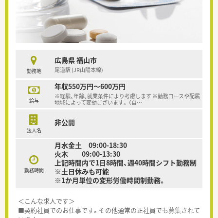
広島県 福山市
尾道駅 (JR山陽本線)
勤務地
年収550万円～600万円
※経験、年齢、就業条件により考慮します ※勤務コースや配属
給与
地域によって変動ございます。 （自
…
非公開
法人名
月水金土 09:00-18:30
火木 09:00-13:30
上記時間内で1日8時間、週40時間シフト勤務制
勤務時間
※土日休みも可能
※1か月単位の変形労働時間制勤務。
＜こんな求人です＞
■契約社員でのお仕事です。その他通常の正社員でも募集されて