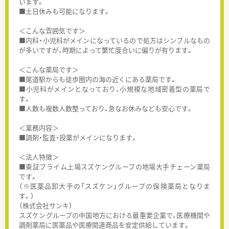
います。
■土日休みも可能になります。
＜こんな雰囲気です＞
■内科・小児科がメインになっているので処方はシンプルなもの
が多いですが、時期によって繁忙度合いに偏りが有ります。
＜こんな薬局です＞
■尾道駅からも徒歩圏内の海の近くにある薬局です。
■小児科がメインとなっており、小規模な地域密着型の薬局で
す。
■人数も複数人数整っており、急なお休みなども安心です。
＜業務内容＞
■調剤・監査・投薬がメインになります。
＜法人特徴＞
■東証プライム上場スズケングループの地場大手チェーン薬局
です。
（※医薬品卸大手の「スズケン」グループの保険薬局となりま
す。）
（株式会社サンキ）
スズケングループの中国地方における最重要企業で、医療機関や
調剤薬局に医薬品や医療関連商品を安定供給しています。