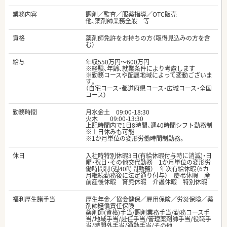
業務内容
調剤／監査／服薬指導／OTC販売
他、薬剤師業務全般 等
資格
薬剤師免許をお持ちの方（取得見込みの方を含
む）
給与
年収550万円～600万円
※経験、年齢、就業条件により考慮します
※勤務コースや配属地域によって変動ございま
す。
（自宅コース・都道府県コース・広域コース・全国
コース）
勤務時間
月水金土 09:00-18:30
火木 09:00-13:30
上記時間内で1日8時間、週40時間シフト勤務制
※土日休みも可能
※1か月単位の変形労働時間制勤務。
休日
入社時特別休暇3日(有給休暇付与時に消滅)・日
曜・祝日・その他交代勤務 1か月単位の変形労
働時間制（週40時間勤務） 年次有給休暇（6カ
月継続勤務後に法定通り付与） 慶弔休暇 産
前産後休暇 育児休暇 介護休暇 特別休暇
福利厚生諸手当
厚生年金／協会健保／雇用保険／労災保険／薬
剤師賠償責任保険
薬剤師(資格)手当/調剤業務手当/勤務コース手
当/地域手当/赴任手当/管理薬剤師手当/役職手
当/時間外手当/通勤手当/その他