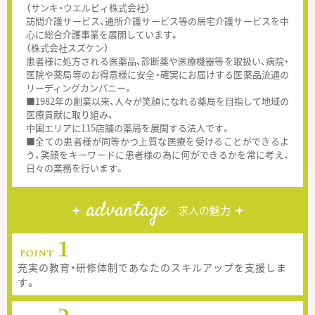
（サンキ・ウエルビィ株式会社）
訪問介護サービス、通所介護サービス等の居宅介護サービスを中
心に総合介護事業を展開しています。
（株式会社スズケン）
患者様に処方される医薬品、診断薬や医療機器等を取扱い、病院・
医院や薬局等のお得意様に安全・確実にお届けする医薬品流通の
リーディングカンパニー。
■1982年の創業以来、人々が笑顔になれる薬局を目指して地域の
医療貢献に取り組み、
中国エリアに115店舗の薬局を展開する法人です。
■全ての患者様が同等かつ上質な医療を受けることができるよ
う、笑顔をキーワードに患者様の為に何ができるかを常に考え、
日々の業務を行います。
advantage
求人の魅力
充実の教育・研修体制であなたのスキルアップを支援しま
す。