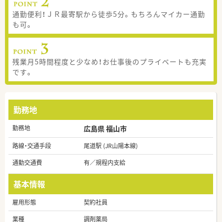
通勤便利！ＪＲ最寄駅から徒歩5分。もちろんマイカー通勤
も可。
残業月5時間程度と少なめ！お仕事後のプライベートも充実
です。
勤務地
勤務地
広島県 福山市
路線・交通手段
尾道駅 (JR山陽本線)
通勤交通費
有／規程内支給
基本情報
雇用形態
契約社員
業種
調剤薬局