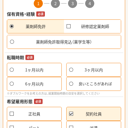
1
2
3
4
保有資格・経験
必須
薬剤師免許
研修認定薬剤師
薬剤師免許取得見込（薬学生等）
転職時期
必須
1ヶ月以内
3ヶ月以内
6ヶ月以内
良いところがあれば
※ダブルワークをお考えの方は、就業開始時期の目安を選択してください
希望雇用形態
必須
正社員
契約社員
パート
派遣