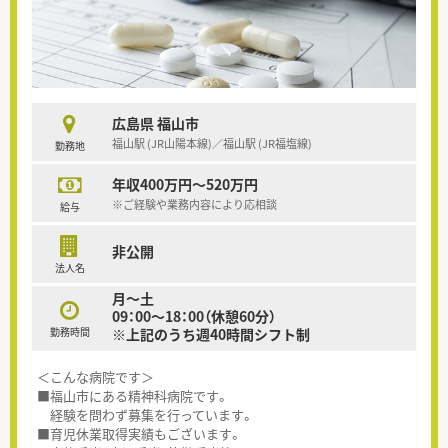
広島県 福山市
福山駅 (JR山陽本線)／福山駅 (JR福塩線)
勤務地
年収400万円～520万円
※ご経験や業務内容により応相談
給与
非公開
法人名
月～土
09：00～18：00（休憩60分）
勤務時間
※上記のうち週40時間シフト制
＜こんな病院です＞
■福山市にある精神科病院です。
経験を問わず募集を行っています。
■育児休業取得実績もございます。