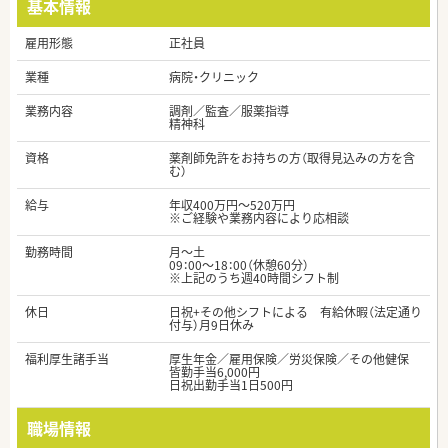
基本情報
雇用形態
正社員
業種
病院・クリニック
業務内容
調剤／監査／服薬指導
精神科
資格
薬剤師免許をお持ちの方（取得見込みの方を含
む）
給与
年収400万円～520万円
※ご経験や業務内容により応相談
勤務時間
月～土
09：00～18：00（休憩60分）
※上記のうち週40時間シフト制
休日
日祝+その他シフトによる 有給休暇（法定通り
付与）月9日休み
福利厚生諸手当
厚生年金／雇用保険／労災保険／その他健保
皆勤手当6,000円
日祝出勤手当1日500円
職場情報