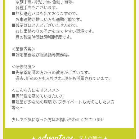
家族手当、育児手当、皆勤手当等、
各種手当もございます。
■無料送迎バスも出ておりますので、
お車通勤が難しい方も通勤可能です。
■残業はほとんどございませんので、
お仕事終わりの予定も立てやすい環境です。
月の残業時間は5時間程度です。
＜業務内容＞
■調剤業務及び服薬指導業務等。
＜研修制度＞
■先輩薬剤師の方からの教育がございます。
過去、新卒の方も入社され、現在も活躍されています。
＜こんな方にもオススメ＞
■専門性を高めていきたい方
■残業が少なめの環境で、プライベートも大切にしたい方
等々…
少しでも気になった方はお問い合わせくださいませ
advantage
求人の魅力