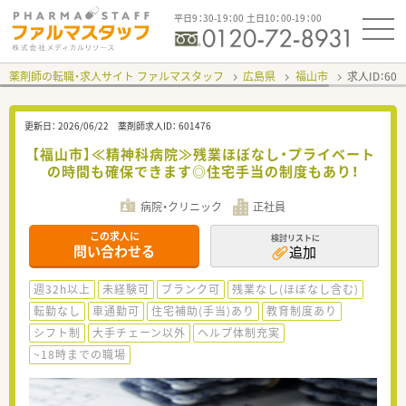
平日9：30-19：00 土日10：00-19：00
薬剤師の転職・求人サイト ファルマスタッフ
広島県
福山市
求人ID：60
更新日：
2026/06/22
薬剤師求人ID：
601476
【福山市】≪精神科病院≫残業ほぼなし・プライベート
の時間も確保できます◎住宅手当の制度もあり！
病院・クリニック
正社員
この求人に
検討リストに
問い合わせる
追加
週32h以上
未経験可
ブランク可
残業なし(ほぼなし含む)
転勤なし
車通勤可
住宅補助(手当)あり
教育制度あり
シフト制
大手チェーン以外
ヘルプ体制充実
~18時までの職場