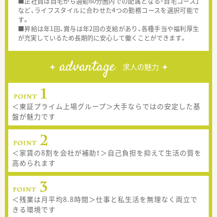
■正社員は自宅から通勤60分圏内での配属となる「自宅コース」
など、ライフスタイルに合わせた4つの勤務コースを選択可能で
す。
■昇給は年1回、賞与は年2回の支給があり、各種手当や福利厚生
が充実しているため長期的に安心して働くことができます。
advantage
求人の魅力
＜東証プライム上場グループ＞大手ならではの安定した基
盤が魅力です
＜家賃の8割を会社が補助！＞自己負担を抑えて生活の質を
高められます
＜残業は月平均8.8時間＞仕事と私生活を無理なく両立で
きる環境です