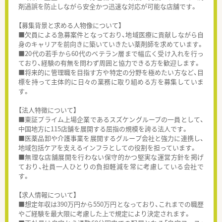
剤過誤を防止しながら安全かつ迅速な対応が可能な店舗です。
【募集背景と求める人物像について】
■欠員による急募案件となっており、地域医療に貢献しながら自
身のキャリアを前向きに築いていきたい薬剤師を求めています。
■20代の若手から60代のベテラン層まで幅広く受け入れを行っ
ており、経験の有無を問わず周囲と協力できる方を歓迎します。
■将来的に管理職を目指す方や特定の分野を極めたい方など、目
標を持って主体的に日々の業務に取り組める方を募集していま
す。
【法人特徴について】
■東証プライム上場企業であるスズケングループの一員として、
中国地方に115店舗を展開する屈指の規模を誇る法人です。
■医薬品卸や介護事業を展開するグループ会社と強力に連携し、
地域包括ケアを支えるインフラとしての役割を担っています。
■無理な店舗展開を行わない保守的かつ堅実な運営方針を掲げ
ており、社員一人ひとりの負担軽減を常に考慮している会社で
す。
【求人情報について】
■想定年収は390万円から550万円となっており、これまでの職歴
やご経験を最大限に考慮した上で規定により決定されます。