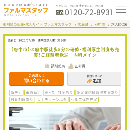
平日9：30-19：00 土日10：00-19：00
薬剤師の転職・求人サイト ファルマスタッフ
広島県
府中市
求人ID：36
更新日：
2026/07/30
薬剤師求人ID：
36308
【府中市】≪府中駅徒歩5分≫研修・福利厚生制度も充
実！ご経験者歓迎 内科メイン
調剤薬局
正社員
この求人に
検討リストに
問い合わせる
追加
駅チカ
車通勤可
寮・借上社宅あり
認定薬剤師取得支援あり
教育制度あり
大手チェーン以外
ヘルプ体制充実