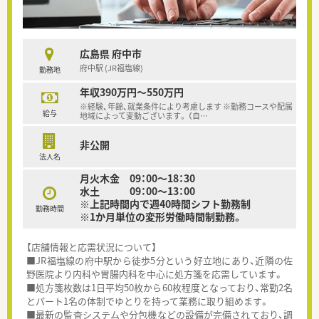
広島県 府中市
府中駅 (JR福塩線)
勤務地
年収390万円～550万円
※経験、年齢、就業条件により考慮します ※勤務コースや配属
給与
地域によって変動ございます。 （自
…
非公開
法人名
月火木金 09：00～18：30
水土 09：00～13：00
※上記時間内で週40時間シフト勤務制
勤務時間
※1か月単位の変形労働時間制勤務。
【店舗情報と応需状況について】
■JR福塩線の府中駅から徒歩5分という好立地にあり、近隣の佐
野医院より内科や胃腸内科を中心に処方箋を応需しています。
■処方箋枚数は1日平均50枚から60枚程度となっており、常勤2名
とパート1名の体制でゆとりを持って業務に取り組めます。
■最新の監査システムや分包機などの設備が完備されており、調