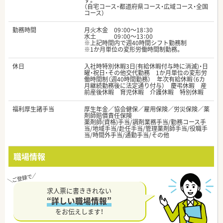
す。
（自宅コース・都道府県コース・広域コース・全国
コース）
勤務時間
月火木金 09：00～18：30
水土 09：00～13：00
※上記時間内で週40時間シフト勤務制
※1か月単位の変形労働時間制勤務。
休日
入社時特別休暇3日(有給休暇付与時に消滅)・日
曜・祝日・その他交代勤務 1か月単位の変形労
働時間制（週40時間勤務） 年次有給休暇（6カ
月継続勤務後に法定通り付与） 慶弔休暇 産
前産後休暇 育児休暇 介護休暇 特別休暇
福利厚生諸手当
厚生年金／協会健保／雇用保険／労災保険／薬
剤師賠償責任保険
薬剤師(資格)手当/調剤業務手当/勤務コース手
当/地域手当/赴任手当/管理薬剤師手当/役職手
当/時間外手当/通勤手当/その他
職場情報
求人票に書ききれない
“詳しい職場情報”
をお伝えします！