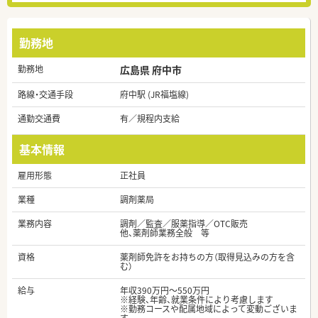
勤務地
勤務地
広島県 府中市
路線・交通手段
府中駅 (JR福塩線)
通勤交通費
有／規程内支給
基本情報
雇用形態
正社員
業種
調剤薬局
業務内容
調剤／監査／服薬指導／OTC販売
他、薬剤師業務全般 等
資格
薬剤師免許をお持ちの方（取得見込みの方を含
む）
給与
年収390万円～550万円
※経験、年齢、就業条件により考慮します
※勤務コースや配属地域によって変動ございま