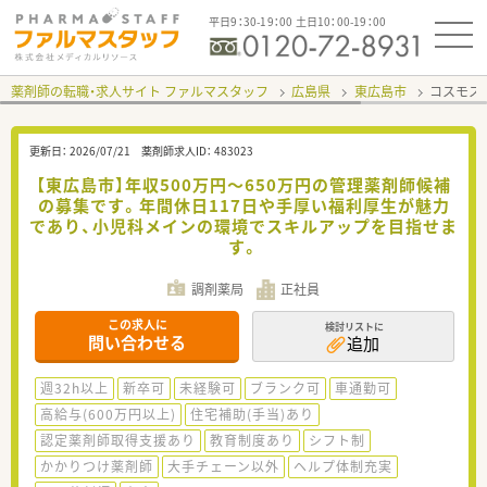
平日9：30-19：00 土日10：00-19：00
薬剤師の転職・求人サイト ファルマスタッフ
広島県
東広島市
コスモス
更新日：
2026/07/21
薬剤師求人ID：
483023
【東広島市】年収500万円～650万円の管理薬剤師候補
の募集です。年間休日117日や手厚い福利厚生が魅力
であり、小児科メインの環境でスキルアップを目指せま
す。
調剤薬局
正社員
この求人に
検討リストに
問い合わせる
追加
週32h以上
新卒可
未経験可
ブランク可
車通勤可
高給与(600万円以上)
住宅補助(手当)あり
認定薬剤師取得支援あり
教育制度あり
シフト制
かかりつけ薬剤師
大手チェーン以外
ヘルプ体制充実