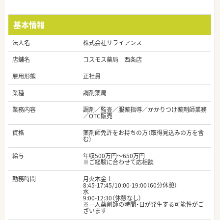
基本情報
法人名
株式会社リライアンス
店舗名
コスモス薬局 西条店
雇用形態
正社員
業種
調剤薬局
業務内容
調剤／監査／服薬指導／かかりつけ薬剤師業務
／OTC販売
資格
薬剤師免許をお持ちの方（取得見込みの方を含
む）
給与
年収500万円～650万円
※ご経験に合わせて応相談
勤務時間
月火木金土
8:45-17:45/10:00-19:00（60分休憩）
水
9:00-12:30（休憩なし）
※一人薬剤師の時間・日が発生する可能性がご
ざいます