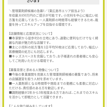
ざいます
＼管理薬剤師候補の急募！／（東広島市エリア担当より）
年収最大650万円のご提示が可能です。小児科を中心に幅広い処
方箋を応需しており、一人薬剤師の時間帯も経験できるため、裁
量を持ってスキルアップを目指せる環境です。
【店舗情報と応需状況について】
■寺家駅から徒歩8分の立地にあり、通勤に便利なだけでなく綺
麗な内装が魅力的な店舗です。
■主に小児科の処方箋を1日平均50枚ほど応需しており、幅広い
医療機関の処方にも対応します。
■キッズスペースを完備しており、お子様連れの患者様にも安心
してご利用いただける環境です。
【募集背景と求める人物像について】
■今後の事業展開を見据えた管理薬剤師候補の募集であり、将来
の店舗運営を担う人材を求めています。
■一人薬剤師となる時間帯や閉局までの勤務にも柔軟に対応い
ただける、責任感のある方を歓迎します。
■調剤経験が2年から3年程度ある方であれば、これまでのスキル
を活かして即戦力として活躍できます。
【こんな取り組みをしています】