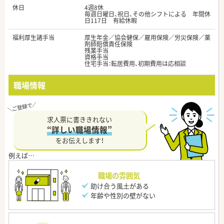
休日
4週8休
毎週日曜日、祝日、その他シフトによる 年間休
日117日 有給休暇
福利厚生諸手当
厚生年金／協会健保／雇用保険／労災保険／薬
剤師賠償責任保険
残業手当
資格手当
住宅手当：転居費用、初期費用は応相談
職場情報
求人票に書ききれない
“詳しい職場情報”
をお伝えします！
職場の雰囲気
助け合う風土がある
年齢や性別の壁がない