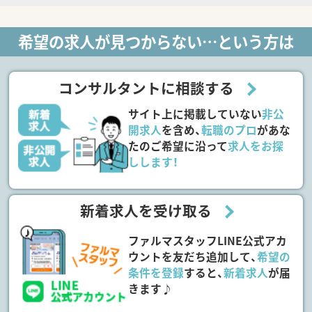
希望の求人が見つからない…という方は
コンサルタントに相談する
サイト上に掲載していない
非公
開求人
を含め、
転職のプロ
があな
たのご希望に沿って
求人をお探
しします！
新着求人を受け取る
ファルマスタッフLINE公式アカ
ウントを友だち追加して、
希望の
条件を登録
すると、
新着求人
が届
きます♪