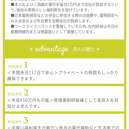
■本人およびご両親の薬代を毎月1万円まで会社が負担するとい
う、独自の素晴らしい福利厚生を設けています。
■日本薬剤師会などの学会に参加する際の出張費や、薬剤師会へ
の入会金および年会費を全額会社が負担します。
■ワークライフバランスを重視しているため、社内研修は平日の
勤務時間内または残業扱いとして実施しています。
advantage
求人の魅力
＜年間休日117日で安心＞プライベートの時間もしっかり
確保できます。
＜年収650万円も可能＞管理薬剤師候補として高収入を目
指せる求人です。
＜手厚い福利厚生が魅力＞毎月の薬代補助など生活面での