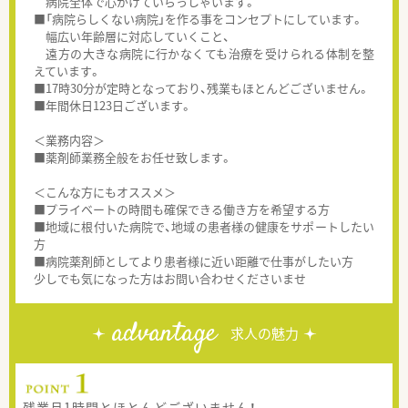
病院全体で心がけていらっしゃいます。
■「病院らしくない病院」を作る事をコンセプトにしています。
幅広い年齢層に対応していくこと、
遠方の大きな病院に行かなくても治療を受けられる体制を整
えています。
■17時30分が定時となっており、残業もほとんどございません。
■年間休日123日ございます。
＜業務内容＞
■薬剤師業務全般をお任せ致します。
＜こんな方にもオススメ＞
■プライベートの時間も確保できる働き方を希望する方
■地域に根付いた病院で、地域の患者様の健康をサポートしたい
方
■病院薬剤師としてより患者様に近い距離で仕事がしたい方
少しでも気になった方はお問い合わせくださいませ
advantage
求人の魅力
残業月1時間とほとんどございません！