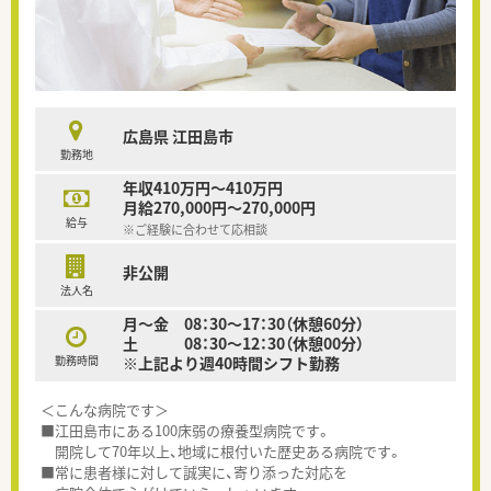
広島県 江田島市
勤務地
年収410万円～410万円
月給270,000円～270,000円
給与
※ご経験に合わせて応相談
非公開
法人名
月～金 08：30～17：30（休憩60分）
土 08：30～12：30（休憩00分）
勤務時間
※上記より週40時間シフト勤務
＜こんな病院です＞
■江田島市にある100床弱の療養型病院です。
開院して70年以上、地域に根付いた歴史ある病院です。
■常に患者様に対して誠実に、寄り添った対応を