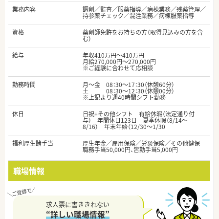
業務内容
調剤／監査／服薬指導／病棟業務／残薬管理／
持参薬チェック／混注業務／病棟服薬指導
資格
薬剤師免許をお持ちの方（取得見込みの方を含
む）
給与
年収410万円～410万円
月給270,000円～270,000円
※ご経験に合わせて応相談
勤務時間
月～金 08：30～17：30（休憩60分）
土 08：30～12：30（休憩00分）
※上記より週40時間シフト勤務
休日
日祝+その他シフト 有給休暇（法定通り付
与） 年間休日123日 夏季休暇（8/14～
8/16） 年末年始（12/30～1/30
福利厚生諸手当
厚生年金／雇用保険／労災保険／その他健保
職務手当50,000円、皆勤手当5,000円
職場情報
求人票に書ききれない
“詳しい職場情報”