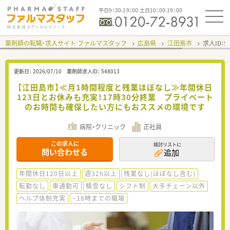
平日9：30-19：00 土日10：00-19：00
薬剤師の転職・求人サイト ファルマスタッフ
広島県
江田島市
求人ID：
更新日：
2026/07/10
薬剤師求人ID：
548013
【江田島市】≪月1時間程度と残業ほぼなし≫年間休日
123日とお休みも充実！17時30分終業 プライベート
のお時間も確保したい方にもおススメの環境です
病院・クリニック
正社員
この求人に
検討リストに
問い合わせる
追加
年間休日120日以上
週32h以上
残業なし(ほぼなし含む)
転勤なし
車通勤可
積雪なし
シフト制
大手チェーン以外
ヘルプ体制充実
~18時までの職場