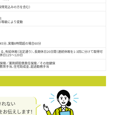
取得見込みの方を含む）
円
の等級により変動
45分、実働8時間超の場合60分
よる、有給休暇（法定通り）、長期休日20日間（連続休暇を1-3回に分けて取得可
日125～120日
保険／薬剤師賠償責任保険／その他健保
女教育手当、住宅助成金、超過勤務手当
きれない
をお伝えします！