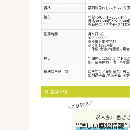
資格
薬剤師免許をお持ちの方（
給与
年収450万円～850万円
月給303,500円～572,500
※勤務エリア区分・入社時
勤務時間
月～日・祝
9：00～22：00
※変形労働時間制
※年間1920時間
※休憩：実働6時間超の場合
休日
年間休日125日、シフトに
能）、慶弔休暇 他 ※年間休
福利厚生諸手当
厚生年金／雇用保険／労災
薬剤師手当、地域手当、子
職場情報
求人票に書き
“詳しい職場情報”