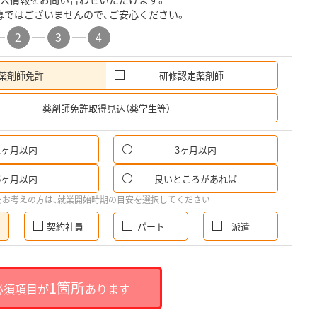
募ではございませんので、ご安心ください。
2
3
4
薬剤師免許
研修認定薬剤師
希
薬剤師免許取得見込（薬学生等）
1ヶ月以内
3ヶ月以内
6ヶ月以内
良いところがあれば
をお考えの方は、就業開始時期の目安を選択してください
契約社員
パート
派遣
1箇所
必須項目が
あります