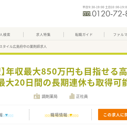
平日9：30-19：00 土日10：00-19：
人検索
求人特集
転職ガイド
ファル
スタイル広島府中の薬剤師求人
駅】年収最大850万円も目指せる
で最大20日間の長期連休も取得可
調剤薬局
正社員
報
職場情報
この求人に