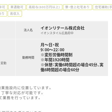
卒可
車通勤可
高給与(600万円以上)
寮・借上社宅あり
住宅補助(
あり
高収入
イオンリテール株式会社
法人名
イオンスタイル広島府中
月～日・祝
9：00～22：00
※変形労働時間制
勤務時間
※年間1920時間
り変動
※休憩：実働6時間超の場合45分、実
働8時間超の場合60分
商業施設内に位置しています。
、丁寧な対応が可能です。
て業務を行っています。