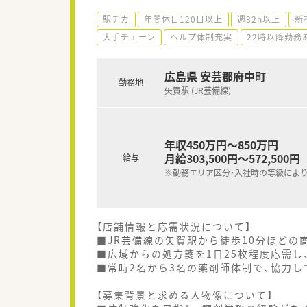
駅チカ
年間休日120日以上
週32h以上
新
大手チェーン
ヘルプ体制充実
22時以降勤務
広島県 安芸郡府中町
勤務地
矢賀駅 (JR芸備線)
年収450万円～850万円
月給303,500円～572,500円
給与
※勤務エリア区分・入社時の等級によ
【店舗情報と応需状況について】
■JR芸備線の矢賀駅から徒歩10分ほどの
■広域からの処方箋を1日25枚程度応需し
■常時2名から3名の薬剤師体制で、協力し
【募集背景と求める人物像について】