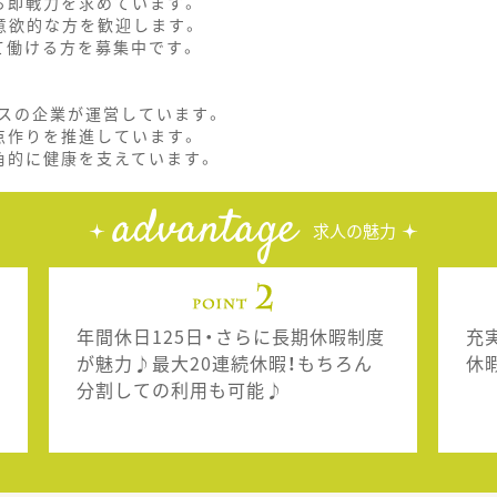
る即戦力を求めています。
意欲的な方を歓迎します。
て働ける方を募集中です。
スの企業が運営しています。
点作りを推進しています。
角的に健康を支えています。
advantage
求人の魅力
年間休日125日・さらに長期休暇制度
充
が魅力♪最大20連続休暇！もちろん
休
分割しての利用も可能♪