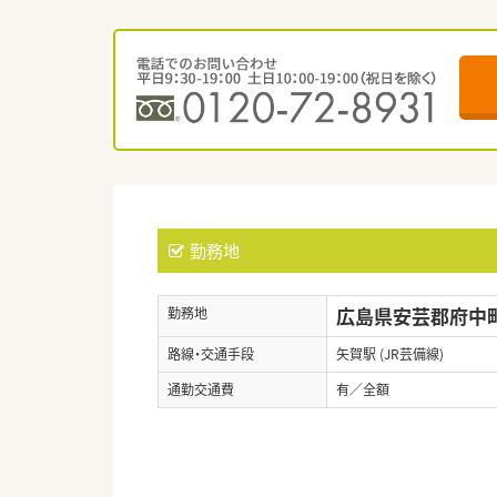
勤務地
広島県安芸郡府中町大
勤務地
路線・交通手段
矢賀駅 (JR芸備線)
通勤交通費
有／全額