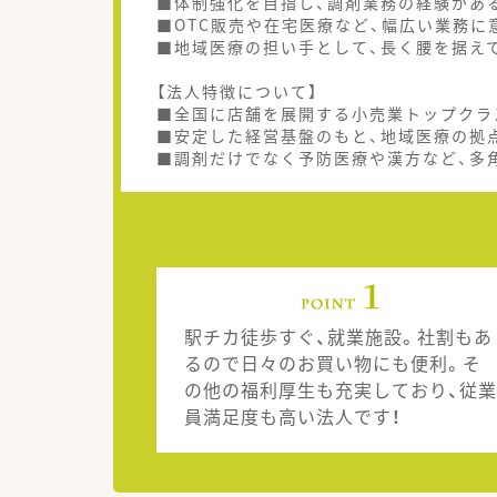
■体制強化を目指し、調剤業務の経験があ
■OTC販売や在宅医療など、幅広い業務に
■地域医療の担い手として、長く腰を据え
【法人特徴について】
■全国に店舗を展開する小売業トップクラ
■安定した経営基盤のもと、地域医療の拠
■調剤だけでなく予防医療や漢方など、多
駅チカ徒歩すぐ、就業施設。社割もあ
るので日々のお買い物にも便利。そ
の他の福利厚生も充実しており、従業
員満足度も高い法人です！